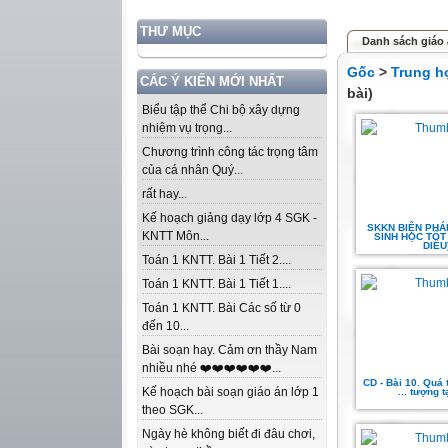
THƯ MỤC
Danh sách giáo 
Gốc
>
Trung h
CÁC Ý KIẾN MỚI NHẤT
bài)
Biểu tập thể Chi bộ xây dựng
nhiệm vụ trọng...
Chương trình công tác trọng tâm
của cá nhân Quý...
rất hay...
Kế hoạch giảng dạy lớp 4 SGK -
SKKN BIỆN PHÁ
KNTT Môn...
SINH HỌC TỐT 
DIỀU
Toán 1 KNTT. Bài 1 Tiết 2....
Toán 1 KNTT. Bài 1 Tiết 1....
Toán 1 KNTT. Bài Các số từ 0
đến 10...
Bài soạn hay. Cảm ơn thầy Nam
nhiều nhé ❤️❤️❤️❤️❤️❤️...
CD - Bài 10. Quá t
Kế hoạch bài soạn giáo án lớp 1
... tượng t
theo SGK...
Ngày hè không biết đi đâu chơi,