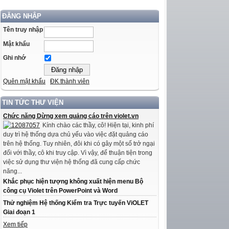
ĐĂNG NHẬP
Tên truy nhập
Mật khẩu
Ghi nhớ
Quên mật khẩu
ĐK thành viên
TIN TỨC THƯ VIỆN
Chức năng Dừng xem quảng cáo trên violet.vn
Kính chào các thầy, cô! Hiện tại, kinh phí
duy trì hệ thống dựa chủ yếu vào việc đặt quảng cáo
trên hệ thống. Tuy nhiên, đôi khi có gây một số trở ngại
đối với thầy, cô khi truy cập. Vì vậy, để thuận tiện trong
việc sử dụng thư viện hệ thống đã cung cấp chức
năng...
Khắc phục hiện tượng không xuất hiện menu Bộ
công cụ Violet trên PowerPoint và Word
Thử nghiệm Hệ thống Kiểm tra Trực tuyến ViOLET
Giai đoạn 1
Xem tiếp