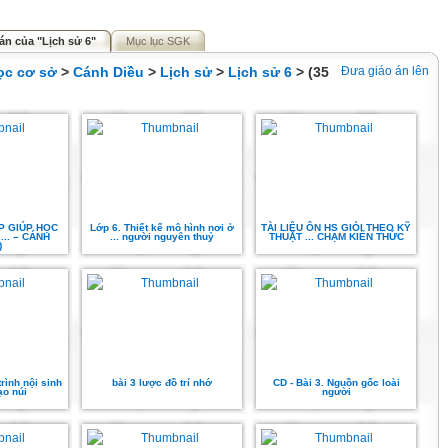
án của "Lịch sử 6"
Mục lục SGK
ọc cơ sở
>
Cánh Diều
>
Lịch sử
>
Lịch sử 6
> (35
Đưa giáo án lên
P GIÚP HỌC
Lớp 6. Thiết kế mô hình nơi ở
TÀI LIỆU ÔN HS GIỎI THEO KỸ
... – CÁNH
... người nguyên thuỷ
THUẬT ... CHẠM KIẾN THỨC
)
rình nội sinh
bài 3 lược đồ trí nhớ
CD - Bài 3. Nguồn gốc loài
ạo núi
người