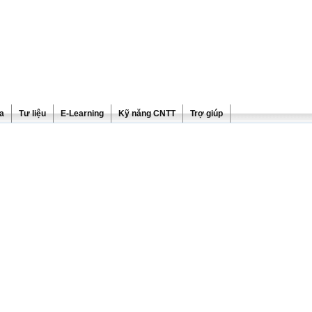
ra
Tư liệu
E-Learning
Kỹ năng CNTT
Trợ giúp