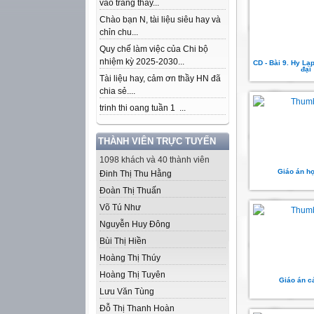
vào trang thầy...
Chào bạn N, tài liệu siêu hay và
chỉn chu...
Quy chế làm việc của Chi bộ
nhiệm kỳ 2025-2030...
CD - Bài 9. Hy Lạ
đại
Tài liệu hay, cảm ơn thầy HN đã
chia sẻ....
trinh thi oang tuần 1 ...
THÀNH VIÊN TRỰC TUYẾN
1098 khách và 40 thành viên
Giáo án họ
Đinh Thị Thu Hằng
Đoàn Thị Thuấn
Võ Tú Như
Nguyễn Huy Đông
Bùi Thị Hiền
Hoàng Thị Thúy
Hoàng Thị Tuyên
Giáo án c
Lưu Văn Tùng
Đỗ Thị Thanh Hoàn