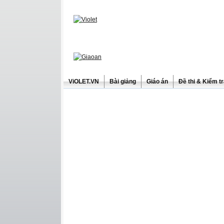
ViOLET.VN
Bài giảng
Giáo án
Đề thi & Kiểm t