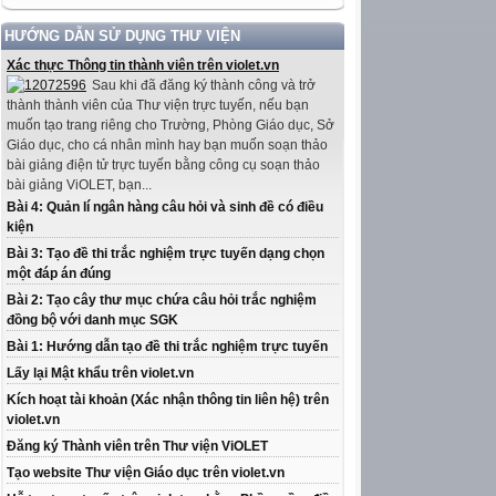
HƯỚNG DẪN SỬ DỤNG THƯ VIỆN
Xác thực Thông tin thành viên trên violet.vn
Sau khi đã đăng ký thành công và trở
thành thành viên của Thư viện trực tuyến, nếu bạn
muốn tạo trang riêng cho Trường, Phòng Giáo dục, Sở
Giáo dục, cho cá nhân mình hay bạn muốn soạn thảo
bài giảng điện tử trực tuyến bằng công cụ soạn thảo
bài giảng ViOLET, bạn...
Bài 4: Quản lí ngân hàng câu hỏi và sinh đề có điều
kiện
Bài 3: Tạo đề thi trắc nghiệm trực tuyến dạng chọn
một đáp án đúng
Bài 2: Tạo cây thư mục chứa câu hỏi trắc nghiệm
đồng bộ với danh mục SGK
Bài 1: Hướng dẫn tạo đề thi trắc nghiệm trực tuyến
Lấy lại Mật khẩu trên violet.vn
Kích hoạt tài khoản (Xác nhận thông tin liên hệ) trên
violet.vn
Đăng ký Thành viên trên Thư viện ViOLET
Tạo website Thư viện Giáo dục trên violet.vn