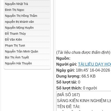
Nguyễn Nhật Trà
Đinh Thị Ngọc
Nguyễn Thị Hồng Thắm
nguyễn thị khánh vân
Nguyễn Mộng Huyền
Đỗ Thanh Thủy
Đỗ Văn Kiên
Phạm Thị Tươi
Nguyễn Trần Minh Quân
(
Tài liệu chưa được thẩm định
)
Bùi Thị Ánh Tuyết
Nguồn:
Nguyễn Hải Thuyền
Người gửi:
TÀI LIỆU DẠY H
Ngày gửi:
18h:45' 16-04-2026
Dung lượng:
66.5 KB
Số lượt tải:
0
Số lượt thích:
0 người
(MÃ SỐ 167)
SÁNG KIẾN KINH NGHIỆM L
TÊN ĐỀ TÀI: