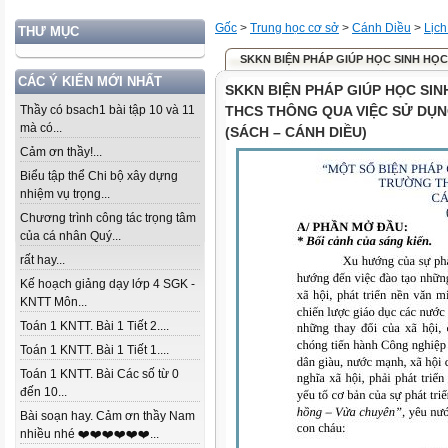
Gốc
>
Trung học cơ sở
>
Cánh Diều
>
Lịch
THƯ MỤC
SKKN BIỆN PHÁP GIÚP HỌC SINH HỌC T
CÁC Ý KIẾN MỚI NHẤT
SKKN BIỆN PHÁP GIÚP HỌC SIN
Thầy có bsach1 bài tập 10 và 11
THCS THÔNG QUA VIỆC SỬ DỤN
mà có...
(SÁCH – CÁNH DIỀU)
Cảm ơn thầy!...
Biểu tập thể Chi bộ xây dựng
nhiệm vụ trọng...
Chương trình công tác trọng tâm
của cá nhân Quý...
rất hay...
Kế hoạch giảng dạy lớp 4 SGK -
KNTT Môn...
Toán 1 KNTT. Bài 1 Tiết 2....
Toán 1 KNTT. Bài 1 Tiết 1....
Toán 1 KNTT. Bài Các số từ 0
đến 10...
Bài soạn hay. Cảm ơn thầy Nam
nhiều nhé ❤️❤️❤️❤️❤️❤️...