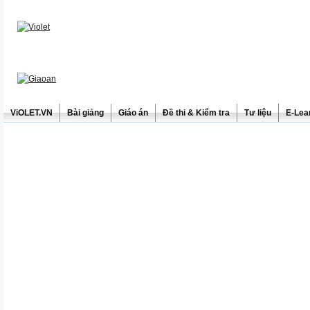
ViOLET.VN
Bài giảng
Giáo án
Đề thi & Kiểm tra
Tư liệu
E-Lea