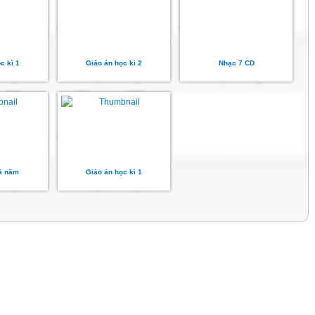
c kì 1
Giáo án học kì 2
Nhạc 7 CD
ả năm
Giáo án học kì 1