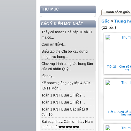
THƯ MỤC
Danh sách giáo 
Gốc
>
Trung h
CÁC Ý KIẾN MỚI NHẤT
(11 bài)
Thầy có bsach1 bài tập 10 và 11
mà có...
Cảm ơn thầy!...
Biểu tập thể Chi bộ xây dựng
nhiệm vụ trọng...
Chương trình công tác trọng tâm
Tiết 23 - Chủ đề 
của cá nhân Quý...
mẹ.
rất hay...
Kế hoạch giảng dạy lớp 4 SGK -
KNTT Môn...
Toán 1 KNTT. Bài 1 Tiết 2....
Toán 1 KNTT. Bài 1 Tiết 1....
Toán 1 KNTT. Bài Các số từ 0
Tiết 1 - Chủ đề
đến 10...
học mớ
Bài soạn hay. Cảm ơn thầy Nam
nhiều nhé ❤️❤️❤️❤️❤️❤️...