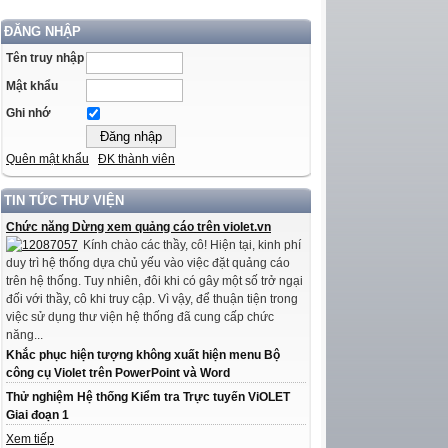
ĐĂNG NHẬP
Tên truy nhập
Mật khẩu
Ghi nhớ
Quên mật khẩu
ĐK thành viên
TIN TỨC THƯ VIỆN
Chức năng Dừng xem quảng cáo trên violet.vn
Kính chào các thầy, cô! Hiện tại, kinh phí
duy trì hệ thống dựa chủ yếu vào việc đặt quảng cáo
trên hệ thống. Tuy nhiên, đôi khi có gây một số trở ngại
đối với thầy, cô khi truy cập. Vì vậy, để thuận tiện trong
việc sử dụng thư viện hệ thống đã cung cấp chức
năng...
Khắc phục hiện tượng không xuất hiện menu Bộ
công cụ Violet trên PowerPoint và Word
Thử nghiệm Hệ thống Kiểm tra Trực tuyến ViOLET
Giai đoạn 1
Xem tiếp