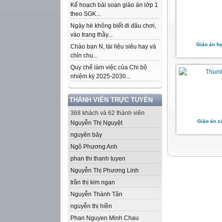
Kế hoạch bài soạn giáo án lớp 1
theo SGK...
Ngày hè không biết đi đâu chơi,
vào trang thầy...
Giáo án họ
Chào bạn N, tài liệu siêu hay và
chỉn chu...
Quy chế làm việc của Chi bộ
nhiệm kỳ 2025-2030...
THÀNH VIÊN TRỰC TUYẾN
368 khách và 62 thành viên
Giáo án c
Nguyễn Thị Nguyệt
nguyên bảy
Ngô Phương Anh
phan thi thanh tuyen
Nguyễn Thị Phương Linh
trần thị kim ngan
Nguyễn Thành Tân
nguyễn thị hiền
Phan Nguyen Minh Chau