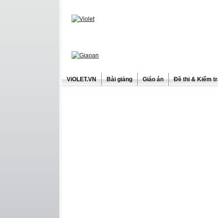
ViOLET.VN
Bài giảng
Giáo án
Đề thi & Kiểm t