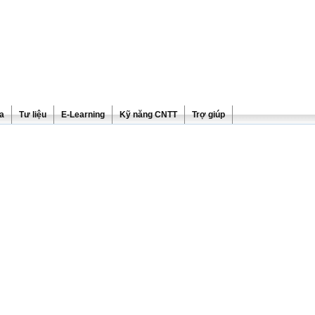
ra
Tư liệu
E-Learning
Kỹ năng CNTT
Trợ giúp