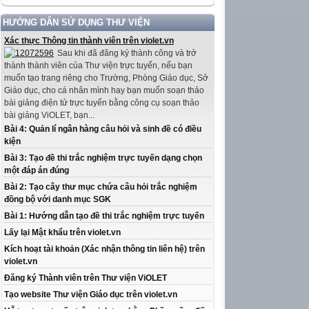
HƯỚNG DẪN SỬ DỤNG THƯ VIỆN
Xác thực Thông tin thành viên trên violet.vn
Sau khi đã đăng ký thành công và trở
thành thành viên của Thư viện trực tuyến, nếu bạn
muốn tạo trang riêng cho Trường, Phòng Giáo dục, Sở
Giáo dục, cho cá nhân mình hay bạn muốn soạn thảo
bài giảng điện tử trực tuyến bằng công cụ soạn thảo
bài giảng ViOLET, bạn...
Bài 4: Quản lí ngân hàng câu hỏi và sinh đề có điều
kiện
Bài 3: Tạo đề thi trắc nghiệm trực tuyến dạng chọn
một đáp án đúng
Bài 2: Tạo cây thư mục chứa câu hỏi trắc nghiệm
đồng bộ với danh mục SGK
Bài 1: Hướng dẫn tạo đề thi trắc nghiệm trực tuyến
Lấy lại Mật khẩu trên violet.vn
Kích hoạt tài khoản (Xác nhận thông tin liên hệ) trên
violet.vn
Đăng ký Thành viên trên Thư viện ViOLET
Tạo website Thư viện Giáo dục trên violet.vn