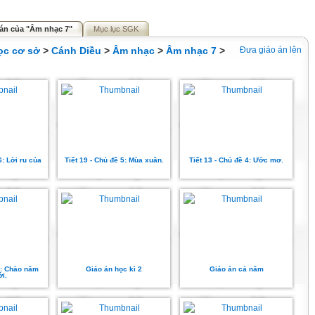
án của "Âm nhạc 7"
Mục lục SGK
ọc cơ sở
>
Cánh Diều
>
Âm nhạc
>
Âm nhạc 7
>
Đưa giáo án lên
6: Lời ru của
Tiết 19 - Chủ đề 5: Mùa xuân.
Tiết 13 - Chủ đề 4: Ước mơ.
 1: Chào năm
Giáo án học kì 2
Giáo án cả năm
i.