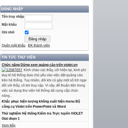
ĐĂNG NHẬP
Tên truy nhập
Mật khẩu
Ghi nhớ
Quên mật khẩu
ĐK thành viên
TIN TỨC THƯ VIỆN
Chức năng Dừng xem quảng cáo trên violet.vn
Kính chào các thầy, cô! Hiện tại, kinh phí
duy trì hệ thống dựa chủ yếu vào việc đặt quảng cáo
trên hệ thống. Tuy nhiên, đôi khi có gây một số trở ngại
đối với thầy, cô khi truy cập. Vì vậy, để thuận tiện trong
việc sử dụng thư viện hệ thống đã cung cấp chức
năng...
Khắc phục hiện tượng không xuất hiện menu Bộ
công cụ Violet trên PowerPoint và Word
Thử nghiệm Hệ thống Kiểm tra Trực tuyến ViOLET
Giai đoạn 1
Xem tiếp