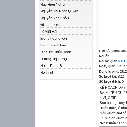
Ngô Hiếu Nghĩa
Nguyễn Thị Ngọc Quyên
Nguyễn Văn Châu
võ thanh sơn
Lê Việt Hải
lương hoàng yến
bùi thị thanh hòa
(
Tài liệu chưa đư
Đinh Thị Thúy Hoàn
Nguồn:
Dương Thị Ương
Người gửi:
Mai H
Nong Trong Bang
Ngày gửi:
11h:15
Dung lượng:
28.
Hồ thị út
Số lượt tải:
822
Số lượt thích:
0 n
KẾ HOẠCH DẠY
BÀI 4. YÊU QUÝ B
I. MỤC TIÊU
Sau bài học này, 
*Kiến thức, kĩ năn
Nêu được một số 
Thực hiện được h
*Phát triển năng 