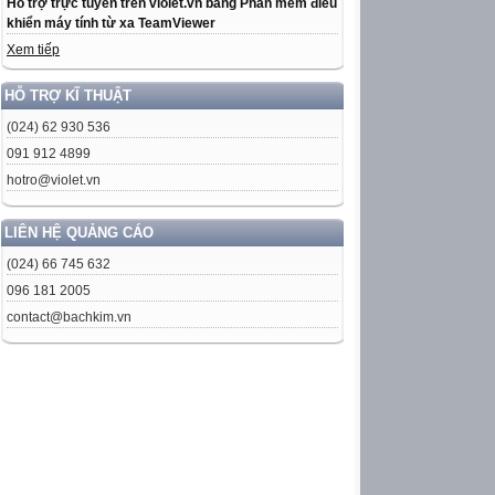
Hỗ trợ trực tuyến trên violet.vn bằng Phần mềm điều
khiển máy tính từ xa TeamViewer
Xem tiếp
HỖ TRỢ KĨ THUẬT
(024) 62 930 536
091 912 4899
hotro@violet.vn
LIÊN HỆ QUẢNG CÁO
(024) 66 745 632
096 181 2005
contact@bachkim.vn