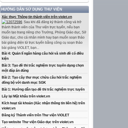
HƯỚNG DẪN SỬ DỤNG THƯ VIỆN
Xác thực Thông tin thành viên trên violet.vn
Sau khi đã đăng ký thành công và trở
thành thành viên của Thư viện trực tuyến, nếu bạn
muốn tạo trang riêng cho Trường, Phòng Giáo dục, Sở
Giáo dục, cho cá nhân mình hay bạn muốn soạn thảo
bài giảng điện tử trực tuyến bằng công cụ soạn thảo
bài giảng ViOLET, bạn...
Bài 4: Quản lí ngân hàng câu hỏi và sinh đề có điều
kiện
Bài 3: Tạo đề thi trắc nghiệm trực tuyến dạng chọn
một đáp án đúng
Bài 2: Tạo cây thư mục chứa câu hỏi trắc nghiệm
đồng bộ với danh mục SGK
Bài 1: Hướng dẫn tạo đề thi trắc nghiệm trực tuyến
Lấy lại Mật khẩu trên violet.vn
Kích hoạt tài khoản (Xác nhận thông tin liên hệ) trên
violet.vn
Đăng ký Thành viên trên Thư viện ViOLET
Tạo website Thư viện Giáo dục trên violet.vn