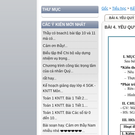
Gốc
>
Tiểu học
>
Kế
THƯ MỤC
BÀI 4. YÊU QUÝ
CÁC Ý KIẾN MỚI NHẤT
BÀI 4. YÊU QU
Thầy có bsach1 bài tập 10 và 11
mà có...
Cảm ơn thầy!...
Biểu tập thể Chi bộ xây dựng
nhiệm vụ trọng...
Chương trình công tác trọng tâm
của cá nhân Quý...
rất hay...
Kế hoạch giảng dạy lớp 4 SGK -
KNTT Môn...
Toán 1 KNTT. Bài 1 Tiết 2....
Toán 1 KNTT. Bài 1 Tiết 1....
Toán 1 KNTT. Bài Các số từ 0
đến 10...
Bài soạn hay. Cảm ơn thầy Nam
nhiều nhé ❤️❤️❤️❤️❤️❤️...