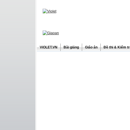
ViOLET.VN
Bài giảng
Giáo án
Đề thi & Kiểm t