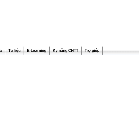
ra
Tư liệu
E-Learning
Kỹ năng CNTT
Trợ giúp