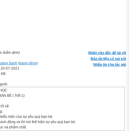
ợc thẩm định
)
Nhấn vào đây để tải về
Báo tài liệu có sai sót
oàng Sanh
(
trang riêng
)
Nhắn tin cho tác giả
' 20-07-2021
2 KB
gười
 HỌC
ẠN BÈ ( Tiết 1)
HS sẽ:
g:
biểu hiện của sự yêu quý bạn bè.
ành động và lời nói thể hiện sự yêu quý bạn bè.
lực và phẩm chất: