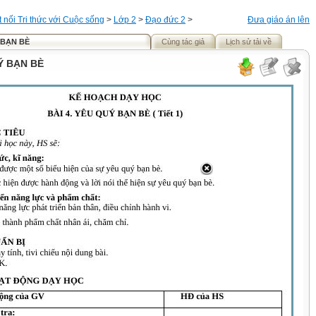
t nối Tri thức với Cuộc sống
>
Lớp 2
>
Đạo đức 2
>
Đưa giáo án lên
 BẠN BÈ
Cùng tác giả
Lịch sử tải về
Ý BẠN BÈ