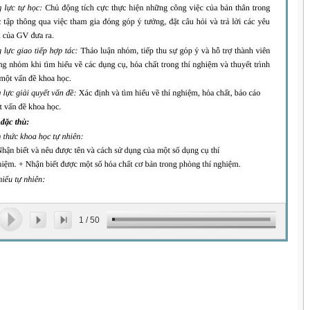
1
/
50