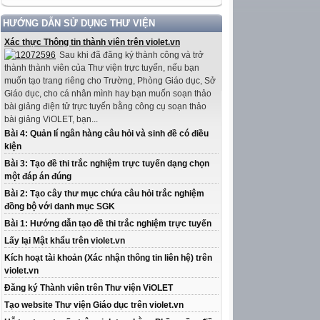
HƯỚNG DẪN SỬ DỤNG THƯ VIỆN
Xác thực Thông tin thành viên trên violet.vn
Sau khi đã đăng ký thành công và trở
thành thành viên của Thư viện trực tuyến, nếu bạn
muốn tạo trang riêng cho Trường, Phòng Giáo dục, Sở
Giáo dục, cho cá nhân mình hay bạn muốn soạn thảo
bài giảng điện tử trực tuyến bằng công cụ soạn thảo
bài giảng ViOLET, bạn...
Bài 4: Quản lí ngân hàng câu hỏi và sinh đề có điều
kiện
Bài 3: Tạo đề thi trắc nghiệm trực tuyến dạng chọn
một đáp án đúng
Bài 2: Tạo cây thư mục chứa câu hỏi trắc nghiệm
đồng bộ với danh mục SGK
Bài 1: Hướng dẫn tạo đề thi trắc nghiệm trực tuyến
Lấy lại Mật khẩu trên violet.vn
Kích hoạt tài khoản (Xác nhận thông tin liên hệ) trên
violet.vn
Đăng ký Thành viên trên Thư viện ViOLET
Tạo website Thư viện Giáo dục trên violet.vn