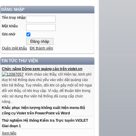
ĐĂNG NHẬP
Tên truy nhập
Mật khẩu
Ghi nhớ
Quên mật khẩu
ĐK thành viên
TIN TỨC THƯ VIỆN
Chức năng Dừng xem quảng cáo trên violet.vn
Kính chào các thầy, cô! Hiện tại, kinh phí
duy trì hệ thống dựa chủ yếu vào việc đặt quảng cáo
trên hệ thống. Tuy nhiên, đôi khi có gây một số trở ngại
đối với thầy, cô khi truy cập. Vì vậy, để thuận tiện trong
việc sử dụng thư viện hệ thống đã cung cấp chức
năng...
Khắc phục hiện tượng không xuất hiện menu Bộ
công cụ Violet trên PowerPoint và Word
Thử nghiệm Hệ thống Kiểm tra Trực tuyến ViOLET
Giai đoạn 1
Xem tiếp