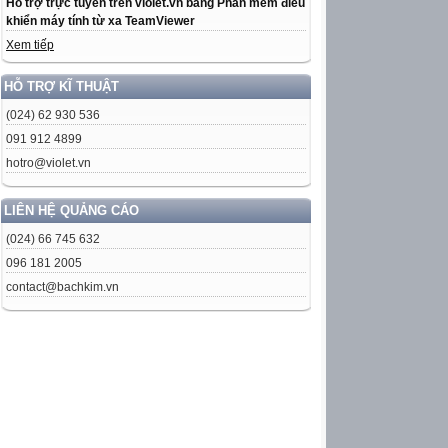
Hỗ trợ trực tuyến trên violet.vn bằng Phần mềm điều
khiển máy tính từ xa TeamViewer
Xem tiếp
HỖ TRỢ KĨ THUẬT
(024) 62 930 536
091 912 4899
hotro@violet.vn
LIÊN HỆ QUẢNG CÁO
(024) 66 745 632
096 181 2005
contact@bachkim.vn