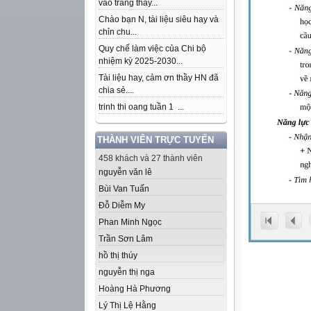
vào trang thầy...
Chào bạn N, tài liệu siêu hay và
chỉn chu...
Quy chế làm việc của Chi bộ
nhiệm kỳ 2025-2030...
Tài liệu hay, cảm ơn thầy HN đã
chia sẻ....
trinh thi oang tuần 1 ...
THÀNH VIÊN TRỰC TUYẾN
458 khách và 27 thành viên
nguyễn văn lê
Bùi Van Tuấn
Đỗ Diễm My
Phan Minh Ngọc
Trần Sơn Lâm
hồ thị thúy
nguyễn thị nga
Hoàng Hà Phương
Lý Thị Lệ Hằng