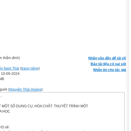
ợc thẩm định
)
Nhấn vào đây để tải về
Báo tài liệu có sai sót
n Nam Thái
(
trang riêng
)
Nhắn tin cho tác giả
' 10-09-2024
 MB
gười (
Nguyên Thái Hoàng
)
/…
…
ẾT MỘT SỐ DỤNG CỤ, HÓA CHẤT. THUYẾT TRÌNH MỘT
A HỌC
HS sẽ: