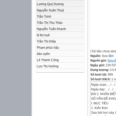
Lương Quý Dương
Nguyễn Xuân Thuỷ
Trần Trinh
Trần Thị Thu Thảo
Nguyễn Tuấn Khanh
lê thị huê
Trần Thị Diệp
Phạm phúc hậu
(
Tài liệu chưa đư
đào uyên
Nguồn:
Sưu tầm
Lê Thành Công
Người gửi:
Nguyễ
Ngày gửi:
22h:53
Lưu Thị Hường
Dung lượng:
3.0
Số lượt tải:
995
Số lượt thích:
1 n
Ngày soạn:…/…
Ngày dạy:…/…/
BÀI 1: NHẬN BI
SỐ VẤN ĐỀ KHO
I. MỤC TIÊU
1. Kiến thức
Sau bài học này, 