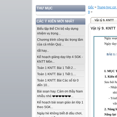
Gốc
>
Trung học cơ
THƯ MỤC
9
>
Vật lý 9. KNTT
CÁC Ý KIẾN MỚI NHẤT
Vật lý 9. KNTT
Biểu tập thể Chi bộ xây dựng
nhiệm vụ trọng...
Chương trình công tác trọng tâm
của cá nhân Quý...
rất hay...
Kế hoạch giảng dạy lớp 4 SGK -
KNTT Môn...
Toán 1 KNTT. Bài 1 Tiết 2....
Toán 1 KNTT. Bài 1 Tiết 1....
Toán 1 KNTT. Bài Các số từ 0
đến 10...
Bài soạn hay. Cảm ơn thầy Nam
nhiều nhé ❤️❤️❤️❤️❤️❤️...
Kế hoạch bài soạn giáo án lớp 1
theo SGK...
Ngày hè không biết đi đâu chơi,