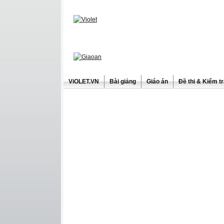
ViOLET.VN
Bài giảng
Giáo án
Đề thi & Kiểm t