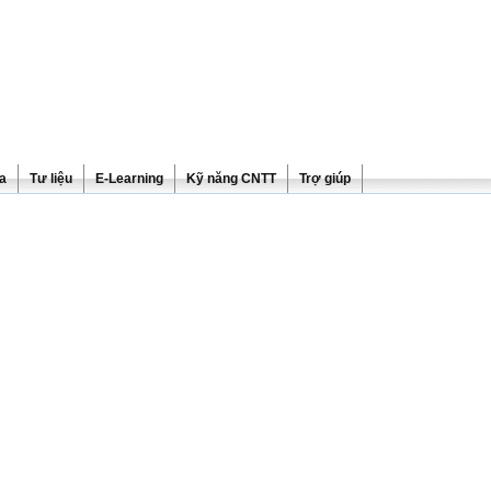
ra
Tư liệu
E-Learning
Kỹ năng CNTT
Trợ giúp