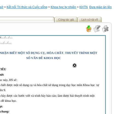
 sở
>
Kết nối Tri thức và Cuộc sống
>
Khoa học tự nhiên
>
KHTN
Đưa giáo án lên
Cùng tác giả
Lịch sử tải về