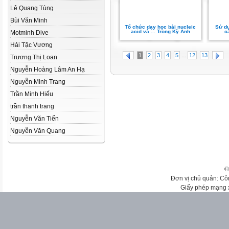
Lê Quang Tùng
Bùi Văn Minh
Tổ chức dạy học bài nucleic
Sử dụ
acid và ... Trọng Kỳ Anh
c
Motminh Dive
Hải Tặc Vương
...
1
2
3
4
5
12
13
Trương Thị Loan
Nguyễn Hoàng Lâm An Hạ
Nguyễn Minh Trang
Trần Minh Hiếu
trần thanh trang
Nguyễn Văn Tiến
Nguyễn Văn Quang
©
Đơn vị chủ quản: Cô
Giấy phép mạng 