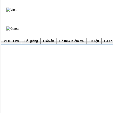
ViOLET.VN
Bài giảng
Giáo án
Đề thi & Kiểm tra
Tư liệu
E-Lea