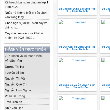
Kế hoạch bài soạn giáo án lớp 1
theo SGK...
Bộ Câu Hỏi Đúng Sai Sinh Học
Bộ Câu
9 ... Trọng Kỳ Anh
Ngày hè không biết đi đâu chơi,
vào trang thầy...
Chào bạn N, tài liệu siêu hay và
chỉn chu...
Quy chế làm việc của Chi bộ
nhiệm kỳ 2025-2030...
Tư Duy Giải Tự Luận Sinh Học
Tư Duy
THÀNH VIÊN TRỰC TUYẾN
9 ... Trọng Kỳ Anh
227 khách và 40 thành viên
Võ Văn Đẩm
Dương Thị Hà
nguyễn thị thu
Nguyễn Thị Vân
Nguyễn Quế Chi
Bộ Củng Cố Và Ôn Luyện Sinh
Bộ Củ
Học ... Trọng Kỳ Anh
H
Nguyễn Hữu Nghĩa
Phan Ba Trong
Trần Bình An
Nhữ Văn Học