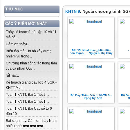
THƯ MỤC
KHTN 9
. Ngoài chương trình SG
CÁC Ý KIẾN MỚI NHẤT
Thầy có bsach1 bài tập 10 và 11
mà có...
Cảm ơn thầy!...
Bài 35. Khai thác nhiên liệu
-
Biểu tập thể Chi bộ xây dựng
hóa thạch. ... Nguyễn Thị Thúy
nhiệm vụ trọng...
Chương trình công tác trọng tâm
của cá nhân Quý...
rất hay...
Kế hoạch giảng dạy lớp 4 SGK -
KNTT Môn...
Toán 1 KNTT. Bài 1 Tiết 2....
Bộ Dạy Thêm Vật Lí KHTN 9 -
Bộ Dạ
... Trọng Kỳ Anh
9
Toán 1 KNTT. Bài 1 Tiết 1....
Toán 1 KNTT. Bài Các số từ 0
đến 10...
Bài soạn hay. Cảm ơn thầy Nam
nhiều nhé ❤️❤️❤️❤️❤️❤️...