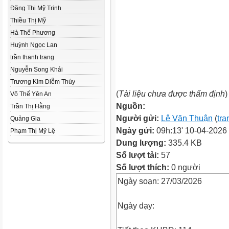
Đặng Thị Mỹ Trinh
Thiều Thị Mỹ
Hà Thế Phương
Huỳnh Ngọc Lan
trần thanh trang
Nguyễn Song Khải
Trương Kim Diễm Thúy
(
Tài liệu chưa được thẩm định
)
Võ Thế Yên An
Nguồn:
Trần Thị Hằng
Người gửi:
Lê Văn Thuận
(
tra
Quảng Gia
Ngày gửi:
09h:13' 10-04-2026
Phạm Thị Mỹ Lệ
Dung lượng:
335.4 KB
Số lượt tải:
57
Số lượt thích:
0 người
Ngày soạn: 27/03/2026
Ngày dạy: