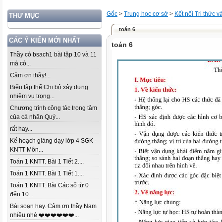
Gốc
>
Trung học cơ sở
>
Kết nối Tri thức 
THƯ MỤC
toán 6
CÁC Ý KIẾN MỚI NHẤT
toán 6
Thầy có bsach1 bài tập 10 và 11
mà có...
Cảm ơn thầy!...
Biểu tập thể Chi bộ xây dựng
nhiệm vụ trọng...
Chương trình công tác trọng tâm
của cá nhân Quý...
rất hay...
Kế hoạch giảng dạy lớp 4 SGK -
KNTT Môn...
Toán 1 KNTT. Bài 1 Tiết 2....
Toán 1 KNTT. Bài 1 Tiết 1....
Toán 1 KNTT. Bài Các số từ 0
đến 10...
Bài soạn hay. Cảm ơn thầy Nam
nhiều nhé ❤️❤️❤️❤️❤️❤️...