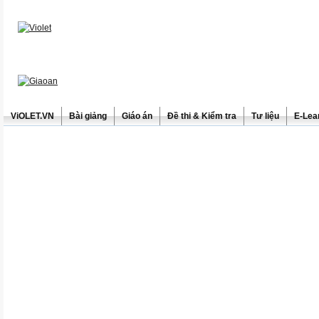
ViOLET.VN
Bài giảng
Giáo án
Đề thi & Kiểm tra
Tư liệu
E-Lea