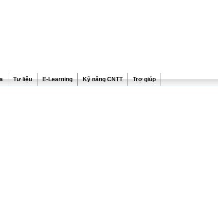
ra
Tư liệu
E-Learning
Kỹ năng CNTT
Trợ giúp