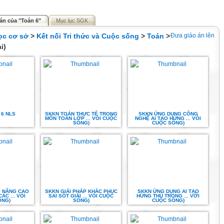
án của "Toán 6"
Mục lục SGK
ọc cơ sở
>
Kết nối Tri thức và Cuộc sống
>
Toán
>
Đưa giáo án lên
i)
 6 NLS
SKKN TOÁN THỰC TẾ TRONG
SKKN ỨNG DỤNG CÔNG
MÔN TOÁN LỚP ... VÓI CUỘC
NGHỆ AI TẠO HỨNG ... VÓI
SỐNG)
CUỘC SỐNG)
P NÂNG CAO
SKKN GIẢI PHÁP KHẮC PHỤC
SKKN ỨNG DỤNG AI TẠO
C ... VÓI
SAI SÓT GIẢI ... VÓI CUỘC
HỨNG THÚ TRONG ... VỚI
ỐNG)
SỐNG)
CUỘC SỐNG)