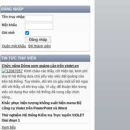
ĐĂNG NHẬP
Tên truy nhập
Mật khẩu
Ghi nhớ
Quên mật khẩu
ĐK thành viên
TIN TỨC THƯ VIỆN
Chức năng Dừng xem quảng cáo trên violet.vn
Kính chào các thầy, cô! Hiện tại, kinh phí
duy trì hệ thống dựa chủ yếu vào việc đặt quảng cáo
trên hệ thống. Tuy nhiên, đôi khi có gây một số trở ngại
đối với thầy, cô khi truy cập. Vì vậy, để thuận tiện trong
việc sử dụng thư viện hệ thống đã cung cấp chức
năng...
Khắc phục hiện tượng không xuất hiện menu Bộ
công cụ Violet trên PowerPoint và Word
Thử nghiệm Hệ thống Kiểm tra Trực tuyến ViOLET
Giai đoạn 1
Xem tiếp