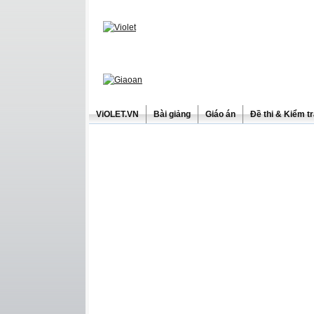
ViOLET.VN
Bài giảng
Giáo án
Đề thi & Kiểm t