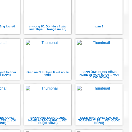
ăng lực số
chương IX. Dữ liệu và xác
toán 6
suất thực ... Năng Lực số)
 6 kết nối
Giáo án NLS Toán 6 kết nối tri
SKNN ỨNG DỤNG CÔNG
ố dương
thức
NGHỆ AI MÔN TOÁN ... VỚI
CUỘC SỐNG)
ỤNG CÔNG
SKKN ỨNG DỤNG CÔNG
SKKN ỨNG DỤNG CÁC BÀI
NG ... VỚI
NGHỆ AI TẠO HỨNG ... VỚI
TOÁN THỰC TẾ ... VỚI CUỘC
ỐNG)
CUỘC SỐNG)
SỐNG)