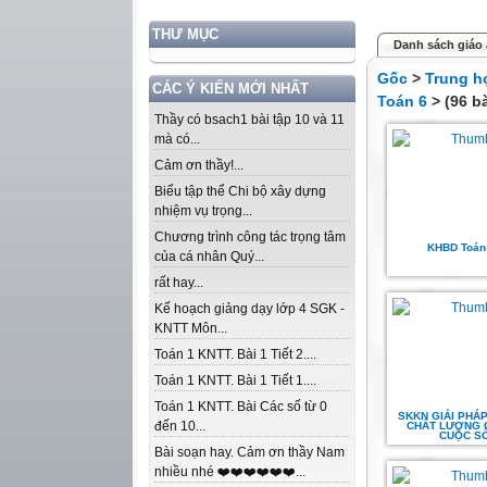
THƯ MỤC
Danh sách giáo 
Gốc
>
Trung h
CÁC Ý KIẾN MỚI NHẤT
Toán 6
> (96 bà
Thầy có bsach1 bài tập 10 và 11
mà có...
Cảm ơn thầy!...
Biểu tập thể Chi bộ xây dựng
nhiệm vụ trọng...
Chương trình công tác trọng tâm
KHBD Toán
của cá nhân Quý...
rất hay...
Kế hoạch giảng dạy lớp 4 SGK -
KNTT Môn...
Toán 1 KNTT. Bài 1 Tiết 2....
Toán 1 KNTT. Bài 1 Tiết 1....
Toán 1 KNTT. Bài Các số từ 0
SKKN GIẢI PHÁ
đến 10...
CHẤT LƯỢNG CÁ
CUỘC S
Bài soạn hay. Cảm ơn thầy Nam
nhiều nhé ❤️❤️❤️❤️❤️❤️...