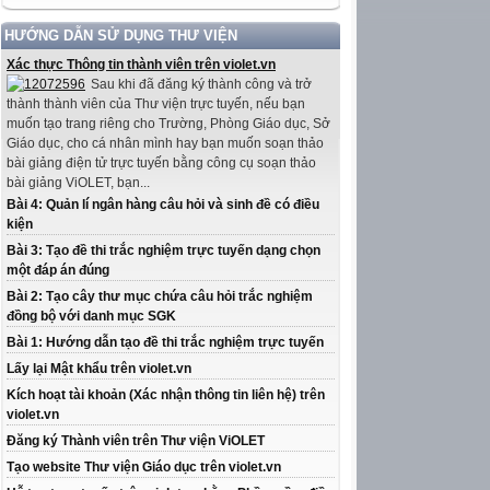
HƯỚNG DẪN SỬ DỤNG THƯ VIỆN
Xác thực Thông tin thành viên trên violet.vn
Sau khi đã đăng ký thành công và trở
thành thành viên của Thư viện trực tuyến, nếu bạn
muốn tạo trang riêng cho Trường, Phòng Giáo dục, Sở
Giáo dục, cho cá nhân mình hay bạn muốn soạn thảo
bài giảng điện tử trực tuyến bằng công cụ soạn thảo
bài giảng ViOLET, bạn...
Bài 4: Quản lí ngân hàng câu hỏi và sinh đề có điều
kiện
Bài 3: Tạo đề thi trắc nghiệm trực tuyến dạng chọn
một đáp án đúng
Bài 2: Tạo cây thư mục chứa câu hỏi trắc nghiệm
đồng bộ với danh mục SGK
Bài 1: Hướng dẫn tạo đề thi trắc nghiệm trực tuyến
Lấy lại Mật khẩu trên violet.vn
Kích hoạt tài khoản (Xác nhận thông tin liên hệ) trên
violet.vn
Đăng ký Thành viên trên Thư viện ViOLET
Tạo website Thư viện Giáo dục trên violet.vn