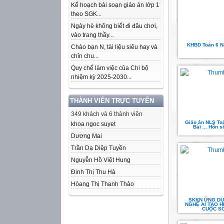
Kế hoạch bài soạn giáo án lớp 1
theo SGK...
Ngày hè không biết đi đâu chơi,
vào trang thầy...
KHBD Toán 6 N
Chào bạn N, tài liệu siêu hay và
chỉn chu...
Quy chế làm việc của Chi bộ
nhiệm kỳ 2025-2030...
THÀNH VIÊN TRỰC TUYẾN
349 khách và 6 thành viên
Giáo án NLS Toán
khoa ngoc suyet
Bài ... Hỗn s
Dương Mai
Trần Dạ Diệp Tuyền
Nguyễn Hồ Việt Hung
Đinh Thị Thu Hà
Hòang Thị Thanh Thảo
SKKN ỨNG D
NGHỆ AI TẠO HỨ
CUỘC S