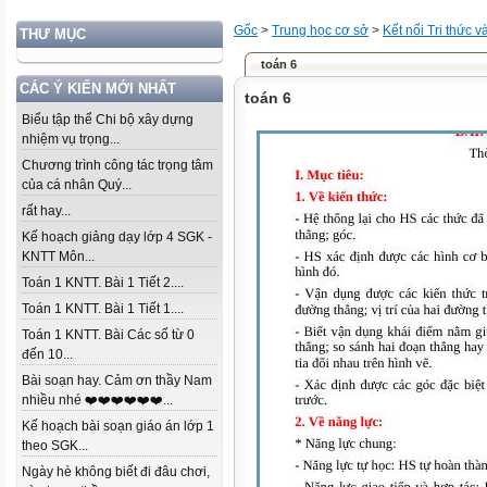
Gốc
>
Trung học cơ sở
>
Kết nối Tri thức 
THƯ MỤC
toán 6
CÁC Ý KIẾN MỚI NHẤT
toán 6
Biểu tập thể Chi bộ xây dựng
nhiệm vụ trọng...
Chương trình công tác trọng tâm
của cá nhân Quý...
rất hay...
Kế hoạch giảng dạy lớp 4 SGK -
KNTT Môn...
Toán 1 KNTT. Bài 1 Tiết 2....
Toán 1 KNTT. Bài 1 Tiết 1....
Toán 1 KNTT. Bài Các số từ 0
đến 10...
Bài soạn hay. Cảm ơn thầy Nam
nhiều nhé ❤️❤️❤️❤️❤️❤️...
Kế hoạch bài soạn giáo án lớp 1
theo SGK...
Ngày hè không biết đi đâu chơi,