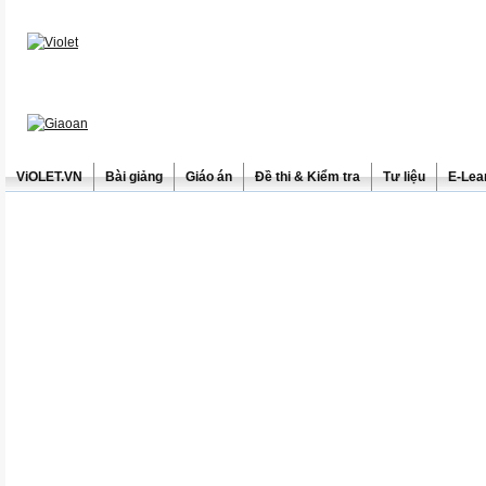
ViOLET.VN
Bài giảng
Giáo án
Đề thi & Kiểm tra
Tư liệu
E-Lea