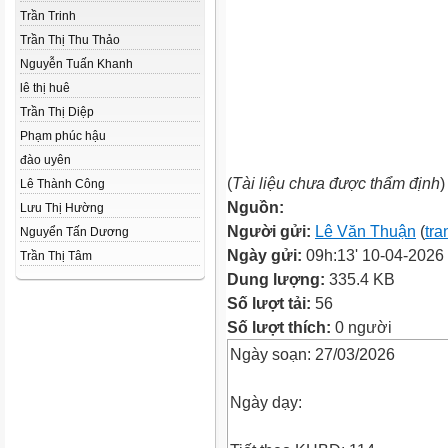
Trần Trinh
Trần Thị Thu Thảo
Nguyễn Tuấn Khanh
lê thị huê
Trần Thị Diệp
Phạm phúc hậu
đào uyên
(
Tài liệu chưa được thẩm định
)
Lê Thành Công
Nguồn:
Lưu Thị Hường
Người gửi:
Lê Văn Thuận
(
tra
Nguyển Tấn Dương
Ngày gửi:
09h:13' 10-04-2026
Trần Thị Tâm
Dung lượng:
335.4 KB
Số lượt tải:
56
Số lượt thích:
0 người
Ngày soạn: 27/03/2026
Ngày dạy: