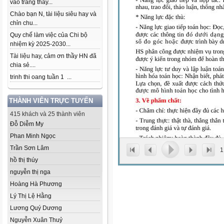
vào trang thầy...
Chào bạn N, tài liệu siêu hay và
chỉn chu...
Quy chế làm việc của Chi bộ
nhiệm kỳ 2025-2030...
Tài liệu hay, cảm ơn thầy HN đã
chia sẻ....
trinh thi oang tuần 1 ...
THÀNH VIÊN TRỰC TUYẾN
415 khách và 25 thành viên
Đỗ Diễm My
Phan Minh Ngọc
Trần Sơn Lâm
1
hồ thị thúy
nguyễn thị nga
Hoàng Hà Phương
Lý Thị Lệ Hằng
Lương Quý Dương
Nguyễn Xuân Thuỷ