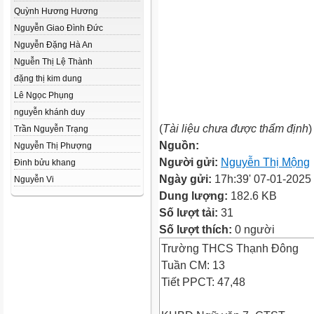
Quỳnh Hương Hương
Nguyễn Giao Đình Đức
Nguyễn Đặng Hà An
Nguễn Thị Lệ Thành
đặng thị kim dung
Lê Ngọc Phụng
nguyễn khánh duy
(
Tài liệu chưa được thẩm định
)
Trần Nguyễn Trạng
Nguồn:
Nguyễn Thị Phượng
Người gửi:
Nguyễn Thị Mộng
Đinh bửu khang
Ngày gửi:
17h:39' 07-01-2025
Nguyễn Vi
Dung lượng:
182.6 KB
Số lượt tải:
31
Số lượt thích:
0 người
Trường THCS Thạnh Đông
Tuần CM: 13
Tiết PPCT: 47,48