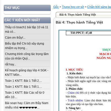
Gốc
>
Trung học cơ sở
>
Chân trời sáng tạ
THƯ MỤC
Bài 4: Thực hành Tiếng Việt
CÁC Ý KIẾN MỚI NHẤT
Bài 4: Thực hành Tiếng Việt
Thầy có bsach1 bài tập 10 và 11
mà có...
Cảm ơn thầy!...
Biểu tập thể Chi bộ xây dựng
nhiệm vụ trọng...
Chương trình công tác trọng tâm
của cá nhân Quý...
rất hay...
Kế hoạch giảng dạy lớp 4 SGK -
KNTT Môn...
Toán 1 KNTT. Bài 1 Tiết 2....
Toán 1 KNTT. Bài 1 Tiết 1....
Toán 1 KNTT. Bài Các số từ 0
đến 10...
Bài soạn hay. Cảm ơn thầy Nam
nhiều nhé ❤️❤️❤️❤️❤️❤️...