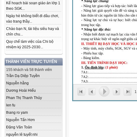
Kế hoạch bài soạn giáo án lớp 1
theo SGK...
Ngày hè không biết đi đâu chơi,
vào trang thầy...
Chào bạn N, tài liệu siêu hay và
chỉn chu...
Quy chế làm việc của Chi bộ
nhiệm kỳ 2025-2030...
THÀNH VIÊN TRỰC TUYẾN
155 khách và 58 thành viên
Trần Dạ Diệp Tuyền
Nguyễn hằng
Dương Hoài Hiếu
1
Phan Thị Thanh Thủy
len fu
thang ro yam
Nguyễn Tấn Hơn
Đặng Văn Toản
nguyễn lê tuyết nhi