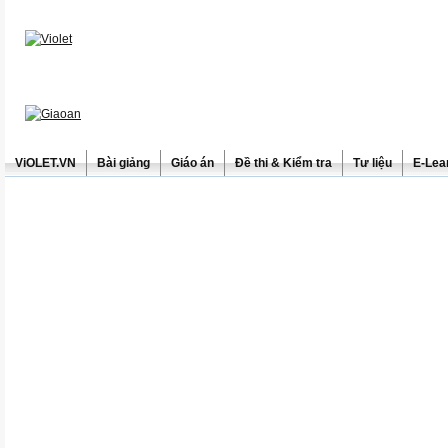
ViOLET.VN
Bài giảng
Giáo án
Đề thi & Kiểm tra
Tư liệu
E-Lea