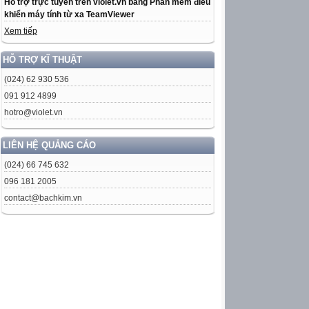
Hỗ trợ trực tuyến trên violet.vn bằng Phần mềm điều
khiển máy tính từ xa TeamViewer
Xem tiếp
HỖ TRỢ KĨ THUẬT
(024) 62 930 536
091 912 4899
hotro@violet.vn
LIÊN HỆ QUẢNG CÁO
(024) 66 745 632
096 181 2005
contact@bachkim.vn