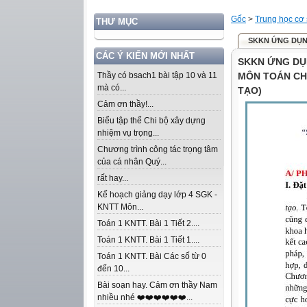
Gốc
>
Trung học cơ
THƯ MỤC
SKKN ỨNG DỤNG
CÁC Ý KIẾN MỚI NHẤT
SKKN ỨNG DỤ
Thầy có bsach1 bài tập 10 và 11
MÔN TOÁN CHO
mà có...
TẠO)
Cảm ơn thầy!...
Biểu tập thể Chi bộ xây dựng
nhiệm vụ trọng...
Chương trình công tác trọng tâm
của cá nhân Quý...
rất hay...
Kế hoạch giảng dạy lớp 4 SGK -
KNTT Môn...
Toán 1 KNTT. Bài 1 Tiết 2....
Toán 1 KNTT. Bài 1 Tiết 1....
Toán 1 KNTT. Bài Các số từ 0
đến 10...
Bài soạn hay. Cảm ơn thầy Nam
nhiều nhé ❤️❤️❤️❤️❤️❤️...