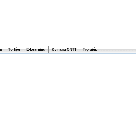
ra
Tư liệu
E-Learning
Kỹ năng CNTT
Trợ giúp