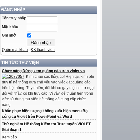
ĐĂNG NHẬP
Tên truy nhập
Mật khẩu
Ghi nhớ
Quên mật khẩu
ĐK thành viên
TIN TỨC THƯ VIỆN
Chức năng Dừng xem quảng cáo trên violet.vn
Kính chào các thầy, cô! Hiện tại, kinh phí
duy trì hệ thống dựa chủ yếu vào việc đặt quảng cáo
trên hệ thống. Tuy nhiên, đôi khi có gây một số trở ngại
đối với thầy, cô khi truy cập. Vì vậy, để thuận tiện trong
việc sử dụng thư viện hệ thống đã cung cấp chức
năng...
Khắc phục hiện tượng không xuất hiện menu Bộ
công cụ Violet trên PowerPoint và Word
Thử nghiệm Hệ thống Kiểm tra Trực tuyến ViOLET
Giai đoạn 1
Xem tiếp