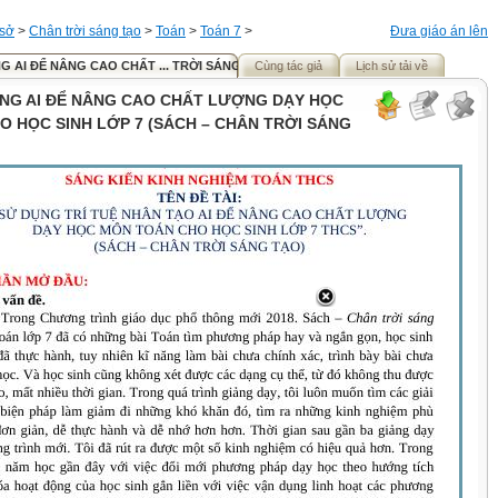
 sở
>
Chân trời sáng tạo
>
Toán
>
Toán 7
>
Đưa giáo án lên
 AI ĐỂ NÂNG CAO CHẤT ... TRỜI SÁNG TẠO)
Cùng tác giả
Lịch sử tải về
NG AI ĐỂ NÂNG CAO CHẤT LƯỢNG DẠY HỌC
 HỌC SINH LỚP 7 (SÁCH – CHÂN TRỜI SÁNG