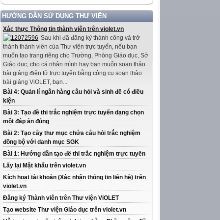
HƯỚNG DẪN SỬ DỤNG THƯ VIỆN
Xác thực Thông tin thành viên trên violet.vn
Sau khi đã đăng ký thành công và trở
thành thành viên của Thư viện trực tuyến, nếu bạn
muốn tạo trang riêng cho Trường, Phòng Giáo dục, Sở
Giáo dục, cho cá nhân mình hay bạn muốn soạn thảo
bài giảng điện tử trực tuyến bằng công cụ soạn thảo
bài giảng ViOLET, bạn...
Bài 4: Quản lí ngân hàng câu hỏi và sinh đề có điều
kiện
Bài 3: Tạo đề thi trắc nghiệm trực tuyến dạng chọn
một đáp án đúng
Bài 2: Tạo cây thư mục chứa câu hỏi trắc nghiệm
đồng bộ với danh mục SGK
Bài 1: Hướng dẫn tạo đề thi trắc nghiệm trực tuyến
Lấy lại Mật khẩu trên violet.vn
Kích hoạt tài khoản (Xác nhận thông tin liên hệ) trên
violet.vn
Đăng ký Thành viên trên Thư viện ViOLET
Tạo website Thư viện Giáo dục trên violet.vn