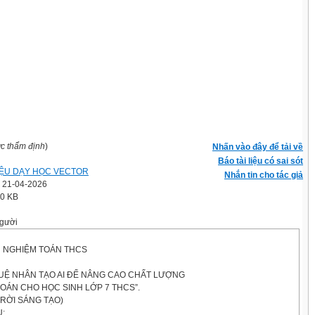
ợc thẩm định
)
Nhấn vào đây để tải về
Báo tài liệu có sai sót
LIỆU DẠY HỌC VECTOR
Nhắn tin cho tác giả
' 21-04-2026
.0 KB
gười
H NGHIỆM TOÁN THCS
TUỆ NHÂN TẠO AI ĐỂ NÂNG CAO CHẤT LƯỢNG
OÁN CHO HỌC SINH LỚP 7 THCS”.
TRỜI SÁNG TẠO)
U: