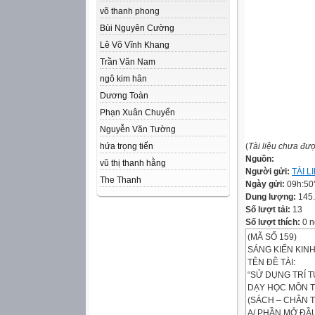
võ thanh phong
Bùi Nguyên Cường
Lê Võ Vĩnh Khang
Trần Văn Nam
ngô kim hân
Dương Toàn
Phạn Xuân Chuyển
Nguyễn Văn Tường
hứa trọng tiến
(
Tài liệu chưa đư
Nguồn:
vũ thị thanh hằng
Người gửi:
TÀI 
The Thanh
Ngày gửi:
09h:50
Dung lượng:
145
Số lượt tải:
13
Số lượt thích:
0 n
(MÃ SỐ 159)
SÁNG KIẾN KIN
TÊN ĐỀ TÀI:
“SỬ DỤNG TRÍ 
DẠY HỌC MÔN T
(SÁCH – CHÂN 
A/ PHẦN MỞ ĐẦ