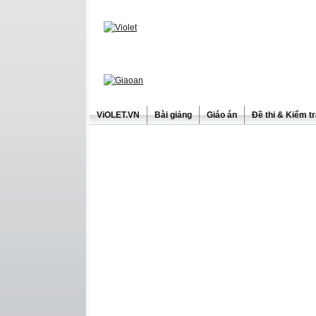
ViOLET.VN
Bài giảng
Giáo án
Đề thi & Kiểm t