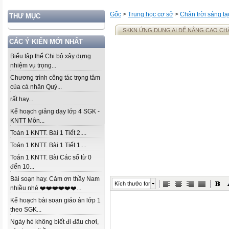
Gốc
>
Trung học cơ sở
>
Chân trời sáng tạ
THƯ MỤC
SKKN ỨNG DỤNG AI ĐỂ NÂNG CAO CHẤT
CÁC Ý KIẾN MỚI NHẤT
Biểu tập thể Chi bộ xây dựng
nhiệm vụ trọng...
Chương trình công tác trọng tâm
của cá nhân Quý...
rất hay...
Kế hoạch giảng dạy lớp 4 SGK -
KNTT Môn...
Toán 1 KNTT. Bài 1 Tiết 2....
Toán 1 KNTT. Bài 1 Tiết 1....
Toán 1 KNTT. Bài Các số từ 0
đến 10...
Bài soạn hay. Cảm ơn thầy Nam
Kích thước font
nhiều nhé ❤️❤️❤️❤️❤️❤️...
Kế hoạch bài soạn giáo án lớp 1
theo SGK...
Ngày hè không biết đi đâu chơi,