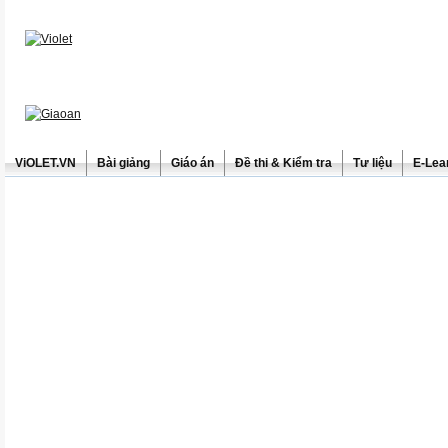
ViOLET.VN
Bài giảng
Giáo án
Đề thi & Kiểm tra
Tư liệu
E-Lea