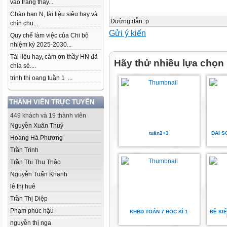
vào trang thầy...
Chào bạn N, tài liệu siêu hay và
Đường dẫn
:
p
chỉn chu...
Gửi ý kiến
Quy chế làm việc của Chi bộ
nhiệm kỳ 2025-2030...
Tài liệu hay, cảm ơn thầy HN đã
Hãy thử nhiều lựa chọn
chia sẻ....
trinh thi oang tuần 1 ...
THÀNH VIÊN TRỰC TUYẾN
449 khách và 19 thành viên
Nguyễn Xuân Thuỷ
tuân2+3
DAI S
Hoàng Hà Phương
Trần Trinh
Trần Thị Thu Thảo
Nguyễn Tuấn Khanh
lê thị huê
Trần Thị Diệp
Phạm phúc hậu
KHBD TOÁN 7 HỌC KÌ 1
ĐỀ KI
nguyễn thị nga