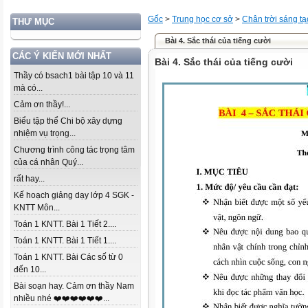
Gốc
>
Trung học cơ sở
>
Chân trời sáng tạ
THƯ MỤC
Bài 4. Sắc thái của tiếng cười
CÁC Ý KIẾN MỚI NHẤT
Bài 4. Sắc thái của tiếng cười
Thầy có bsach1 bài tập 10 và 11
mà có...
Cảm ơn thầy!...
Biểu tập thể Chi bộ xây dựng
nhiệm vụ trọng...
Chương trình công tác trọng tâm
của cá nhân Quý...
rất hay...
Kế hoạch giảng dạy lớp 4 SGK -
KNTT Môn...
Toán 1 KNTT. Bài 1 Tiết 2....
Toán 1 KNTT. Bài 1 Tiết 1....
Toán 1 KNTT. Bài Các số từ 0
đến 10...
Bài soạn hay. Cảm ơn thầy Nam
nhiều nhé ❤️❤️❤️❤️❤️❤️...