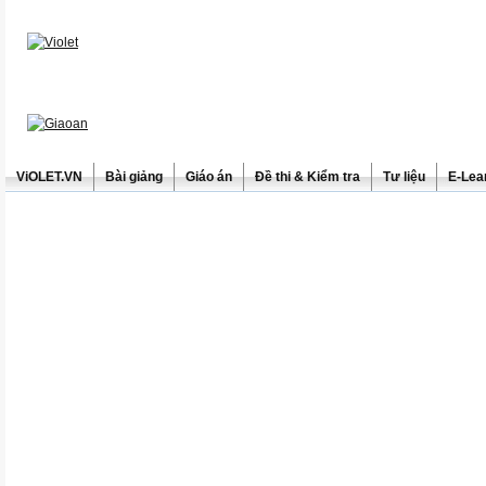
ViOLET.VN
Bài giảng
Giáo án
Đề thi & Kiểm tra
Tư liệu
E-Lea