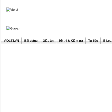
ViOLET.VN
Bài giảng
Giáo án
Đề thi & Kiểm tra
Tư liệu
E-Lea