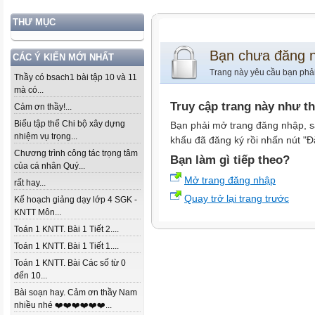
THƯ MỤC
Bạn chưa đăng 
CÁC Ý KIẾN MỚI NHẤT
Trang này yêu cầu bạn phả
Thầy có bsach1 bài tập 10 và 11
mà có...
Truy cập trang này như t
Cảm ơn thầy!...
Biểu tập thể Chi bộ xây dựng
Bạn phải mở trang đăng nhập, s
nhiệm vụ trọng...
khẩu đã đăng ký rồi nhấn nút "Đ
Chương trình công tác trọng tâm
Bạn làm gì tiếp theo?
của cá nhân Quý...
Mở trang đăng nhập
rất hay...
Quay trở lại trang trước
Kế hoạch giảng dạy lớp 4 SGK -
KNTT Môn...
Toán 1 KNTT. Bài 1 Tiết 2....
Toán 1 KNTT. Bài 1 Tiết 1....
Toán 1 KNTT. Bài Các số từ 0
đến 10...
Bài soạn hay. Cảm ơn thầy Nam
nhiều nhé ❤️❤️❤️❤️❤️❤️...