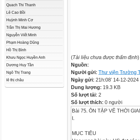
Quach Thi Thanh
Lê Cao Bồi
Huỳnh Minh Cơ
Trần Thị Mai Hương
Nguyễn Viết Minh
Phạm Hoàng Dũng
Hồ Thị Bình
(
Tài liệu chưa được thẩm định
)
Khưu Ngọc Huyền Anh
Nguồn:
Dương Huy Tần
Người gửi:
Thư viện Trường 
Ngô Thị Trang
Ngày gửi:
21h:08' 14-12-2024
lê thị châu
Dung lượng:
19.3 KB
Số lượt tải:
2
Số lượt thích:
0 người
Bài 75. ÔN TẬP VÊ THỜI GI
I.
MỤC TIÊU