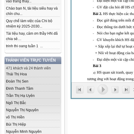
vào trang thầy...
Chào bạn N, tài liệu siêu hay và
chỉn chu...
Quy chế làm việc của Chi bộ
nhiệm kỳ 2025-2030...
Tài liệu hay, cảm ơn thầy HN đã
chia sẻ....
trinh thi oang tuần 1 ...
THÀNH VIÊN TRỰC TUYẾN
471 khách và 24 thành viên
Thái Thị Hoa
Đoàn Thị Sen
Đinh Thanh Tâm
Trần Thị Hạ Uyên
Ngô Thị Bắc
Nguyễn Thị Nguyên
võ Thị Hiền
Bùi Thị Hiệp
Nguyễn Minh Nguyên