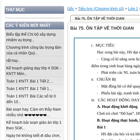
Gốc
>
Tiểu học (Chương trình cũ)
>
Lớp 1
THƯ MỤC
Bài 75. ÔN TẬP VÊ THỜI GIAN
CÁC Ý KIẾN MỚI NHẤT
Bài 75. ÔN TẬP VÊ THỜI GIAN
Biểu tập thể Chi bộ xây dựng
nhiệm vụ trọng...
Chương trình công tác trọng tâm
của cá nhân Quý...
rất hay...
Kế hoạch giảng dạy lớp 4 SGK -
KNTT Môn...
Toán 1 KNTT. Bài 1 Tiết 2....
Toán 1 KNTT. Bài 1 Tiết 1....
Toán 1 KNTT. Bài Các số từ 0
đến 10...
Bài soạn hay. Cảm ơn thầy Nam
nhiều nhé ❤️❤️❤️❤️❤️❤️...
Kế hoạch bài soạn giáo án lớp 1
theo SGK...
Ngày hè không biết đi đâu chơi,