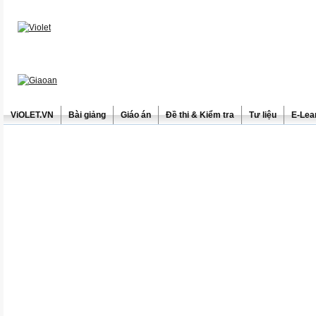
ViOLET.VN
Bài giảng
Giáo án
Đề thi & Kiểm tra
Tư liệu
E-Lea