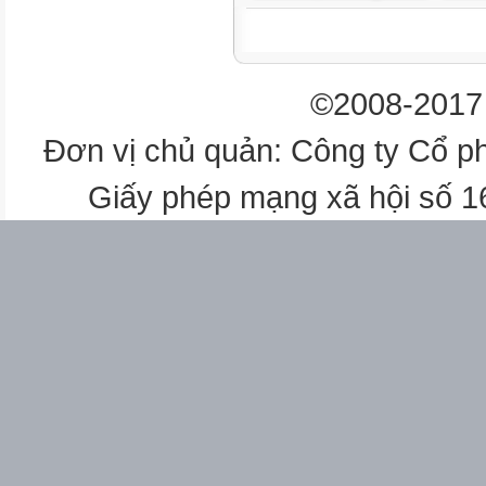
Bài 2. HS thực hiện các thao t
-
©2008-2017 
Đọc giờ đúng trên mỗi đồng hồ
Đơn vị chủ quản: Công ty Cổ p
-
Giấy phép mạng xã hội số 
Đọc thông tin dưới bức tranh đ
-
Nói cho bạn nghe kết quả.
-
GV khuyến khích HS đặt câu hỏi
+ Sắp xếp lại thứ tự hoạt động 