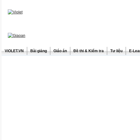
ViOLET.VN
Bài giảng
Giáo án
Đề thi & Kiểm tra
Tư liệu
E-Lea