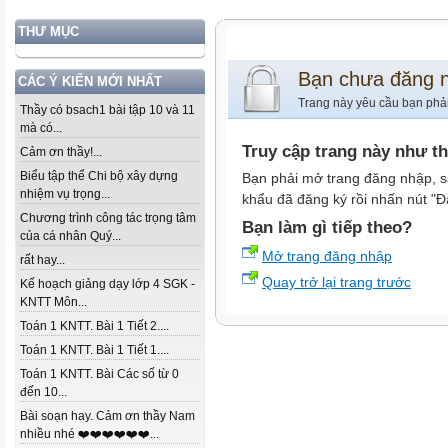
THƯ MỤC
Bạn chưa đăng 
CÁC Ý KIẾN MỚI NHẤT
Trang này yêu cầu bạn phả
Thầy có bsach1 bài tập 10 và 11
mà có...
Truy cập trang này như t
Cảm ơn thầy!...
Biểu tập thể Chi bộ xây dựng
Bạn phải mở trang đăng nhập, s
nhiệm vụ trọng...
khẩu đã đăng ký rồi nhấn nút "Đ
Chương trình công tác trọng tâm
Bạn làm gì tiếp theo?
của cá nhân Quý...
Mở trang đăng nhập
rất hay...
Quay trở lại trang trước
Kế hoạch giảng dạy lớp 4 SGK -
KNTT Môn...
Toán 1 KNTT. Bài 1 Tiết 2....
Toán 1 KNTT. Bài 1 Tiết 1....
Toán 1 KNTT. Bài Các số từ 0
đến 10...
Bài soạn hay. Cảm ơn thầy Nam
nhiều nhé ❤️❤️❤️❤️❤️❤️...