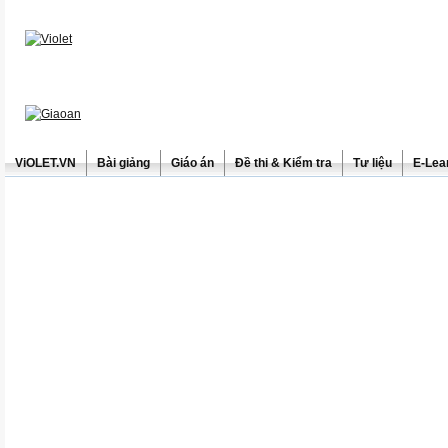
ViOLET.VN
Bài giảng
Giáo án
Đề thi & Kiểm tra
Tư liệu
E-Lea