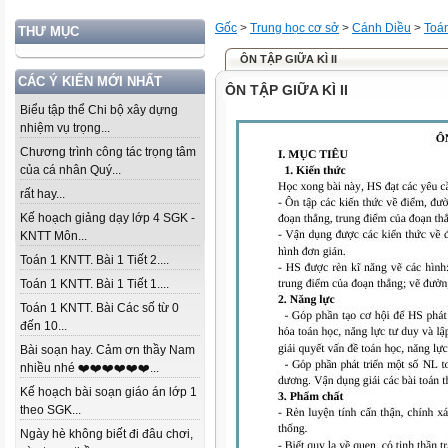
Gốc
>
Trung học cơ sở
>
Cánh Diều
>
Toá
THƯ MỤC
ÔN TẬP GIỮA KÌ II
CÁC Ý KIẾN MỚI NHẤT
ÔN TẬP GIỮA KÌ II
Biểu tập thể Chi bộ xây dựng
nhiệm vụ trọng...
Chương trình công tác trọng tâm
của cá nhân Quý...
rất hay...
Kế hoạch giảng dạy lớp 4 SGK -
KNTT Môn...
Toán 1 KNTT. Bài 1 Tiết 2....
Toán 1 KNTT. Bài 1 Tiết 1....
Toán 1 KNTT. Bài Các số từ 0
đến 10...
Bài soạn hay. Cảm ơn thầy Nam
nhiều nhé ❤️❤️❤️❤️❤️❤️...
Kế hoạch bài soạn giáo án lớp 1
theo SGK...
Ngày hè không biết đi đâu chơi,