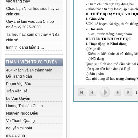
vào trang thầy...
Chào bạn N, tài liệu siêu hay và
chỉn chu...
Quy chế làm việc của Chi bộ
nhiệm kỳ 2025-2030...
Tài liệu hay, cảm ơn thầy HN đã
chia sẻ....
trinh thi oang tuần 1 ...
THÀNH VIÊN TRỰC TUYẾN
484 khách và 14 thành viên
Đỗ Trang Ngân
Phạm Việt Bắc
Trần Văn Rê
1
Lê Văn Quyền
Hoàng Thị kiều Chinh
Nguyên Ngọc Điều
Võ Thành Quang
nguyễn thị hoài
mua a dinh