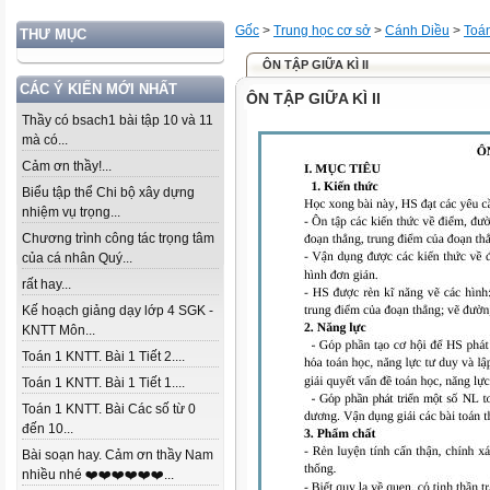
Gốc
>
Trung học cơ sở
>
Cánh Diều
>
Toá
THƯ MỤC
ÔN TẬP GIỮA KÌ II
CÁC Ý KIẾN MỚI NHẤT
ÔN TẬP GIỮA KÌ II
Thầy có bsach1 bài tập 10 và 11
mà có...
Cảm ơn thầy!...
Biểu tập thể Chi bộ xây dựng
nhiệm vụ trọng...
Chương trình công tác trọng tâm
của cá nhân Quý...
rất hay...
Kế hoạch giảng dạy lớp 4 SGK -
KNTT Môn...
Toán 1 KNTT. Bài 1 Tiết 2....
Toán 1 KNTT. Bài 1 Tiết 1....
Toán 1 KNTT. Bài Các số từ 0
đến 10...
Bài soạn hay. Cảm ơn thầy Nam
nhiều nhé ❤️❤️❤️❤️❤️❤️...