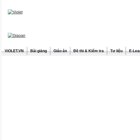
ViOLET.VN
Bài giảng
Giáo án
Đề thi & Kiểm tra
Tư liệu
E-Lea