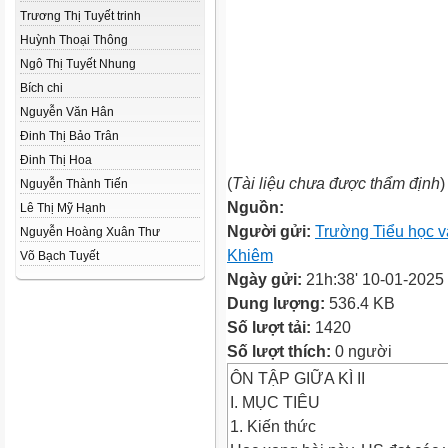
Trương Thị Tuyết trinh
Huỳnh Thoại Thông
Ngô Thị Tuyết Nhung
Bích chi
Nguyễn Văn Hân
Đinh Thị Bảo Trân
Đinh Thị Hoa
(
Tài liệu chưa được thẩm định
)
Nguyễn Thành Tiến
Nguồn:
Lê Thị Mỹ Hạnh
Người gửi:
Trường Tiểu học 
Nguyễn Hoàng Xuân Thư
Khiêm
Võ Bạch Tuyết
Ngày gửi:
21h:38' 10-01-2025
Dung lượng:
536.4 KB
Số lượt tải:
1420
Số lượt thích:
0 người
ÔN TẬP GIỮA KÌ II
I. MỤC TIÊU
1. Kiến thức