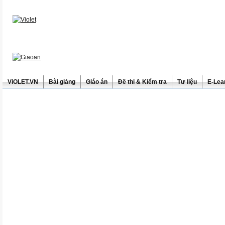
ViOLET.VN
Bài giảng
Giáo án
Đề thi & Kiểm tra
Tư liệu
E-Lea