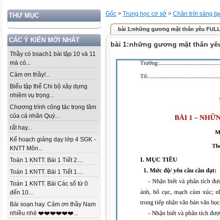
Gốc
>
Trung học cơ sở
>
Chân trời sáng tạ
THƯ MỤC
bài 1:những gương mặt thân yêu FUL
CÁC Ý KIẾN MỚI NHẤT
bài 1:những gương mặt thân yê
Thầy có bsach1 bài tập 10 và 11
mà có...
Cảm ơn thầy!...
Biểu tập thể Chi bộ xây dựng
nhiệm vụ trọng...
Chương trình công tác trọng tâm
của cá nhân Quý...
rất hay...
Kế hoạch giảng dạy lớp 4 SGK -
KNTT Môn...
Toán 1 KNTT. Bài 1 Tiết 2....
Toán 1 KNTT. Bài 1 Tiết 1....
Toán 1 KNTT. Bài Các số từ 0
đến 10...
Bài soạn hay. Cảm ơn thầy Nam
nhiều nhé ❤️❤️❤️❤️❤️❤️...