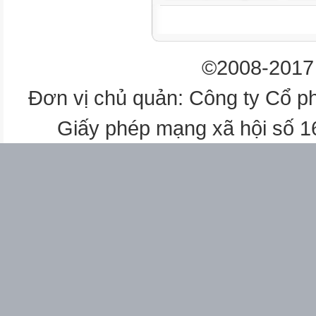
Thứ 5
16/10
©2008-2017 
K. học
Đơn vị chủ quản: Công ty Cổ p
Toán
Giấy phép mạng xã hội số 
Chiều LS - ĐL
L TV
T. Việt
M.thuật
Sáng
Thứ 6
T. Anh
17/10
HĐTN
Chiều