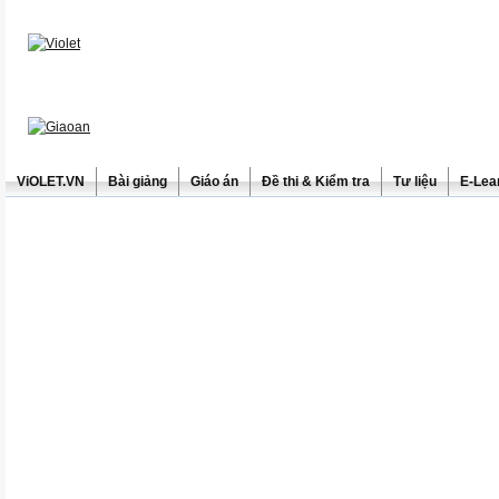
ViOLET.VN
Bài giảng
Giáo án
Đề thi & Kiểm tra
Tư liệu
E-Lea