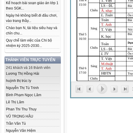
Kế hoạch bài soạn giáo án lớp 1
theo SGK...
Ngày hè không biết đi đâu chơi,
vào trang thầy...
Chào bạn N, tài liệu siêu hay và
chỉn chu...
Quy chế làm việc của Chi bộ
nhiệm kỳ 2025-2030...
THÀNH VIÊN TRỰC TUYẾN
241 khách và 16 thành viên
Lương Thị Hồng Hải
huỳnh thị trúc ly
Nguyễn Thị Tú Trinh
Bình Phạm Ngọc Lâm
Lê Thị Lâm
Phan Thi Thu Thuy
VŨ TRỌNG HẬU
Trần Văn Tú
Nguyễn Văn Hiệm