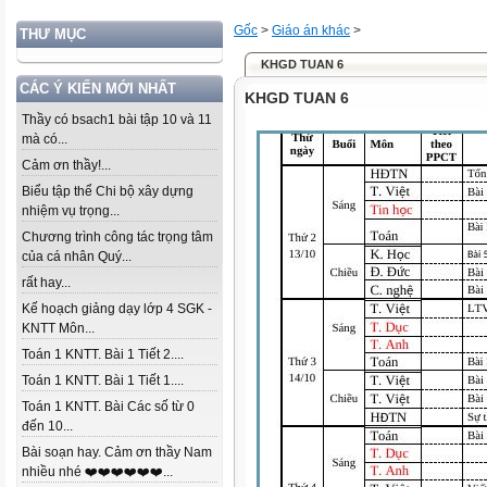
Gốc
>
Giáo án khác
>
THƯ MỤC
KHGD TUAN 6
CÁC Ý KIẾN MỚI NHẤT
KHGD TUAN 6
Thầy có bsach1 bài tập 10 và 11
mà có...
Cảm ơn thầy!...
Biểu tập thể Chi bộ xây dựng
nhiệm vụ trọng...
Chương trình công tác trọng tâm
của cá nhân Quý...
rất hay...
Kế hoạch giảng dạy lớp 4 SGK -
KNTT Môn...
Toán 1 KNTT. Bài 1 Tiết 2....
Toán 1 KNTT. Bài 1 Tiết 1....
Toán 1 KNTT. Bài Các số từ 0
đến 10...
Bài soạn hay. Cảm ơn thầy Nam
nhiều nhé ❤️❤️❤️❤️❤️❤️...