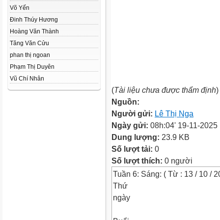
Võ Yến
Đinh Thúy Hương
Hoàng Văn Thành
Tăng Văn Cửu
phan thị ngoan
Phạm Thị Duyên
Vũ Chí Nhân
(
Tài liệu chưa được thẩm định
)
Nguồn:
Người gửi:
Lê Thị Nga
Ngày gửi:
08h:04' 19-11-2025
Dung lượng:
23.9 KB
Số lượt tải:
0
Số lượt thích:
0 người
Tuần 6: Sáng: ( Từ : 13 / 10 / 2
Thứ
ngày