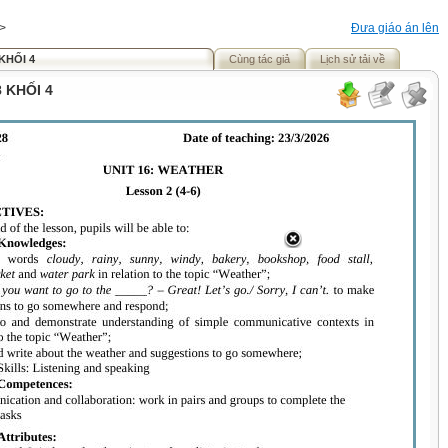
>
Đưa giáo án lên
KHỐI 4
Cùng tác giả
Lịch sử tải về
 KHỐI 4