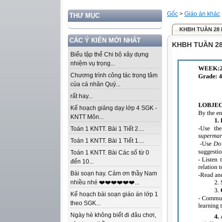
Gốc
>
Giáo án khác
THƯ MỤC
KHBH TUẦN 28 
CÁC Ý KIẾN MỚI NHẤT
KHBH TUẦN 28
Biểu tập thể Chi bộ xây dựng
nhiệm vụ trọng...
Chương trình công tác trọng tâm
của cá nhân Quý...
rất hay...
Kế hoạch giảng dạy lớp 4 SGK -
KNTT Môn...
Toán 1 KNTT. Bài 1 Tiết 2....
Toán 1 KNTT. Bài 1 Tiết 1....
Toán 1 KNTT. Bài Các số từ 0
đến 10...
Bài soạn hay. Cảm ơn thầy Nam
nhiều nhé ❤️❤️❤️❤️❤️❤️...
Kế hoạch bài soạn giáo án lớp 1
theo SGK...
Ngày hè không biết đi đâu chơi,