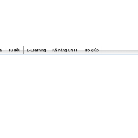
ra
Tư liệu
E-Learning
Kỹ năng CNTT
Trợ giúp