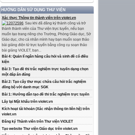
HƯỚNG DẪN SỬ DỤNG THƯ VIỆN
Xác thực Thông tin thành viên trên violet.vn
Sau khi đã đăng ký thành công và trở
thành thành viên của Thư viện trực tuyến, nếu bạn
muốn tạo trang riêng cho Trường, Phòng Giáo dục, Sở
Giáo dục, cho cá nhân mình hay bạn muốn soạn thảo
bài giảng điện tử trực tuyến bằng công cụ soạn thảo
bài giảng ViOLET, bạn...
Bài 4: Quản lí ngân hàng câu hỏi và sinh đề có điều
kiện
Bài 3: Tạo đề thi trắc nghiệm trực tuyến dạng chọn
một đáp án đúng
Bài 2: Tạo cây thư mục chứa câu hỏi trắc nghiệm
đồng bộ với danh mục SGK
Bài 1: Hướng dẫn tạo đề thi trắc nghiệm trực tuyến
Lấy lại Mật khẩu trên violet.vn
Kích hoạt tài khoản (Xác nhận thông tin liên hệ) trên
violet.vn
Đăng ký Thành viên trên Thư viện ViOLET
Tạo website Thư viện Giáo dục trên violet.vn