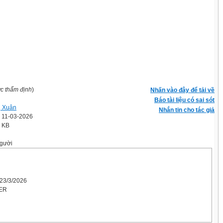
ợc thẩm định
)
Nhấn vào đây để tải về
Báo tài liệu có sai sót
ị Xuân
Nhắn tin cho tác giả
' 11-03-2026
7 KB
gười
 23/3/2026
HER