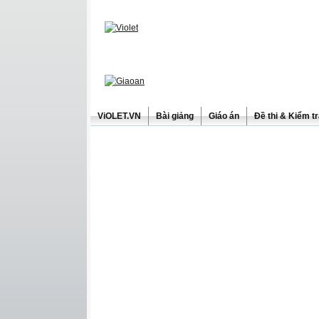
ViOLET.VN
Bài giảng
Giáo án
Đề thi & Kiểm t