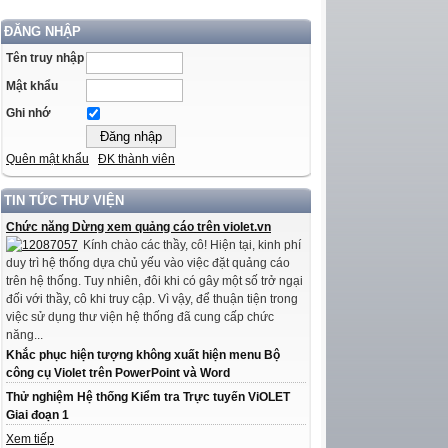
ĐĂNG NHẬP
Tên truy nhập
Mật khẩu
Ghi nhớ
Quên mật khẩu
ĐK thành viên
TIN TỨC THƯ VIỆN
Chức năng Dừng xem quảng cáo trên violet.vn
Kính chào các thầy, cô! Hiện tại, kinh phí
duy trì hệ thống dựa chủ yếu vào việc đặt quảng cáo
trên hệ thống. Tuy nhiên, đôi khi có gây một số trở ngại
đối với thầy, cô khi truy cập. Vì vậy, để thuận tiện trong
việc sử dụng thư viện hệ thống đã cung cấp chức
năng...
Khắc phục hiện tượng không xuất hiện menu Bộ
công cụ Violet trên PowerPoint và Word
Thử nghiệm Hệ thống Kiểm tra Trực tuyến ViOLET
Giai đoạn 1
Xem tiếp