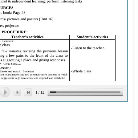
1
/
11