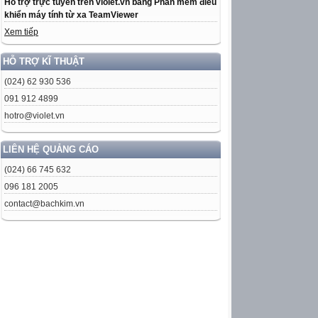
Hỗ trợ trực tuyến trên violet.vn bằng Phần mềm điều
khiển máy tính từ xa TeamViewer
Xem tiếp
HỖ TRỢ KĨ THUẬT
(024) 62 930 536
091 912 4899
hotro@violet.vn
LIÊN HỆ QUẢNG CÁO
(024) 66 745 632
096 181 2005
contact@bachkim.vn