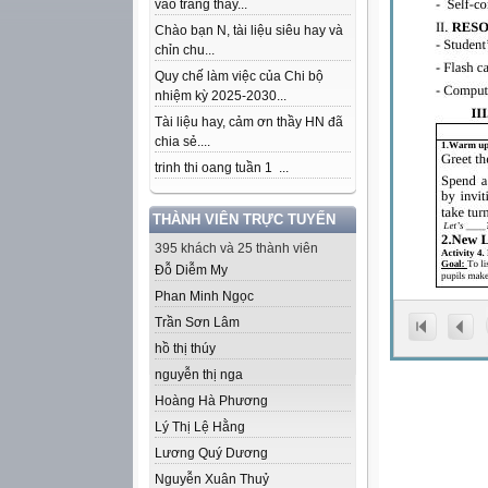
vào trang thầy...
Chào bạn N, tài liệu siêu hay và
chỉn chu...
Quy chế làm việc của Chi bộ
nhiệm kỳ 2025-2030...
Tài liệu hay, cảm ơn thầy HN đã
chia sẻ....
trinh thi oang tuần 1 ...
THÀNH VIÊN TRỰC TUYẾN
395 khách và 25 thành viên
Đỗ Diễm My
Phan Minh Ngọc
Trần Sơn Lâm
hồ thị thúy
nguyễn thị nga
Hoàng Hà Phương
Lý Thị Lệ Hằng
Lương Quý Dương
Nguyễn Xuân Thuỷ