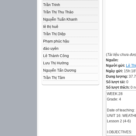
Trần Trinh
Trần Thị Thu Thảo
Nguyễn Tuấn Khanh
lê thị huê
Trần Thị Diệp
Phạm phúc hậu
đào uyên
(
Tài liệu chưa đư
Lê Thành Công
Nguồn:
Lưu Thị Hường
Người gửi:
Lê Th
Nguyển Tấn Dương
Ngày gửi:
15h:18
Dung lượng:
37.
Trần Thị Tâm
Số lượt tải:
0
Số lượt thích:
0 n
WEEK:28
Grade: 4
Date of teaching:
UNIT 16: WEAT
Lesson 2 (4-6)
I.OBJECTIVES: