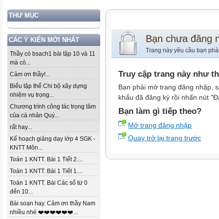
THƯ MỤC
Bạn chưa đăng 
CÁC Ý KIẾN MỚI NHẤT
Trang này yêu cầu bạn phả
Thầy có bsach1 bài tập 10 và 11
mà có...
Truy cập trang này như t
Cảm ơn thầy!...
Biểu tập thể Chi bộ xây dựng
Bạn phải mở trang đăng nhập, s
nhiệm vụ trọng...
khẩu đã đăng ký rồi nhấn nút "Đ
Chương trình công tác trọng tâm
Bạn làm gì tiếp theo?
của cá nhân Quý...
Mở trang đăng nhập
rất hay...
Quay trở lại trang trước
Kế hoạch giảng dạy lớp 4 SGK -
KNTT Môn...
Toán 1 KNTT. Bài 1 Tiết 2....
Toán 1 KNTT. Bài 1 Tiết 1....
Toán 1 KNTT. Bài Các số từ 0
đến 10...
Bài soạn hay. Cảm ơn thầy Nam
nhiều nhé ❤️❤️❤️❤️❤️❤️...