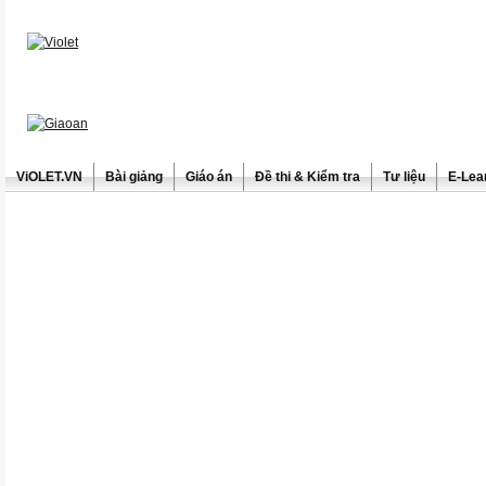
ViOLET.VN
Bài giảng
Giáo án
Đề thi & Kiểm tra
Tư liệu
E-Lea