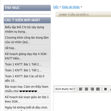
Gốc
>
Giáo án khác
>
THƯ MỤC
KHBH TUẦN 28 KHỐI 4
CÁC Ý KIẾN MỚI NHẤT
Biểu tập thể Chi bộ xây dựng
nhiệm vụ trọng...
Chương trình công tác trọng tâm
của cá nhân Quý...
rất hay...
Kế hoạch giảng dạy lớp 4 SGK -
KNTT Môn...
Toán 1 KNTT. Bài 1 Tiết 2....
Toán 1 KNTT. Bài 1 Tiết 1....
Toán 1 KNTT. Bài Các số từ 0
đến 10...
Bài soạn hay. Cảm ơn thầy Nam
Kích thước font
nhiều nhé ❤️❤️❤️❤️❤️❤️...
Kế hoạch bài soạn giáo án lớp 1
theo SGK...
Ngày hè không biết đi đâu chơi,