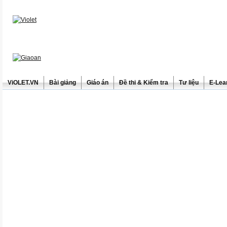
ViOLET.VN
Bài giảng
Giáo án
Đề thi & Kiểm tra
Tư liệu
E-Lea