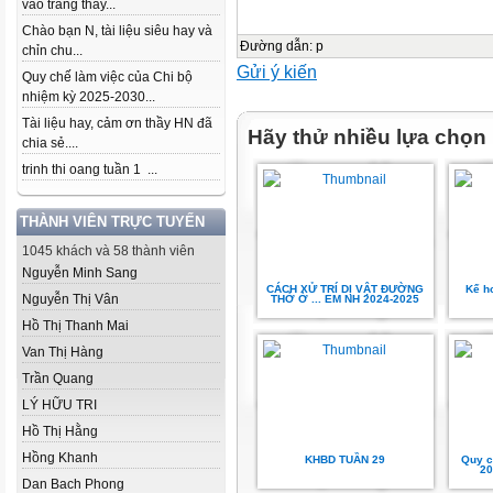
vào trang thầy...
Chào bạn N, tài liệu siêu hay và
Đường dẫn
:
p
chỉn chu...
Gửi ý kiến
Quy chế làm việc của Chi bộ
nhiệm kỳ 2025-2030...
Tài liệu hay, cảm ơn thầy HN đã
Hãy thử nhiều lựa chọn
chia sẻ....
trinh thi oang tuần 1 ...
THÀNH VIÊN TRỰC TUYẾN
1045 khách và 58 thành viên
Nguyễn Minh Sang
CÁCH XỬ TRÍ DỊ VẬT ĐƯỜNG
Kế h
Nguyễn Thị Vân
THỞ Ở ... EM NH 2024-2025
Hồ Thị Thanh Mai
Van Thị Hàng
Trần Quang
LÝ HỮU TRI
Hồ Thị Hằng
Hồng Khanh
KHBD TUẦN 29
Quy c
20
Dan Bach Phong