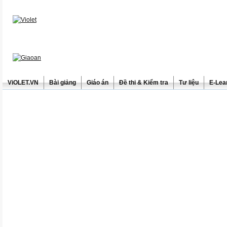
ViOLET.VN
Bài giảng
Giáo án
Đề thi & Kiểm tra
Tư liệu
E-Lea