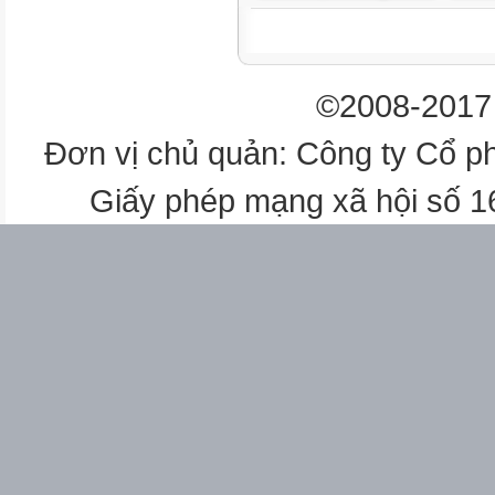
Đồ dùng cho tiết dạy
©2008-2017 
5D
Đơn vị chủ quản: Công ty Cổ p
1
Giấy phép mạng xã hội số 
Đồ gốm, sứ trong gia đình
Tranh ảnh đồ gốm sứ
5B
2
Đồ gốm, sứ trong gia đình
Tranh ảnh đồ gốm sứ