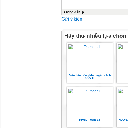
20
Đường dẫn
:
p
Sáu
Gửi ý kiến
21
Hãy thử nhiều lựa chọn
Chiều
Sáng
Sáng
Biên bản công khai ngân sách
Tuần học thứ 12
Quý II
Từ ngày 17 đến ngày 21/11/2
Lớp
Tiết
KHGD TUẦN 23
HUONG
Tên chủ đề