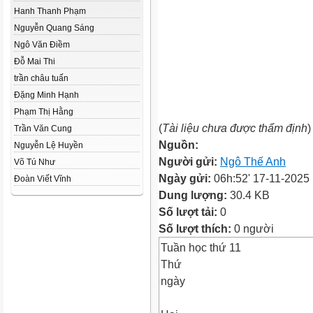
Hanh Thanh Phạm
Nguyễn Quang Sáng
Ngô Văn Điềm
Đỗ Mai Thi
trần châu tuấn
Đặng Minh Hạnh
Phạm Thị Hằng
(
Tài liệu chưa được thẩm định
)
Trần Văn Cung
Nguồn:
Nguyễn Lệ Huyền
Người gửi:
Ngô Thế Anh
Võ Tú Như
Ngày gửi:
06h:52' 17-11-2025
Đoàn Viết Vĩnh
Dung lượng:
30.4 KB
Số lượt tải:
0
Số lượt thích:
0 người
Tuần học thứ 11
Thứ
ngày