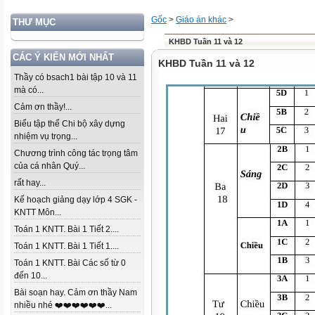
Gốc
>
Giáo án khác
>
THƯ MỤC
KHBD Tuần 11 và 12
CÁC Ý KIẾN MỚI NHẤT
KHBD Tuần 11 và 12
Thầy có bsach1 bài tập 10 và 11
mà có...
Cảm ơn thầy!...
Biểu tập thể Chi bộ xây dựng
nhiệm vụ trọng...
Chương trình công tác trọng tâm
của cá nhân Quý...
rất hay...
Kế hoạch giảng dạy lớp 4 SGK -
KNTT Môn...
Toán 1 KNTT. Bài 1 Tiết 2....
Toán 1 KNTT. Bài 1 Tiết 1....
Toán 1 KNTT. Bài Các số từ 0
đến 10...
Bài soạn hay. Cảm ơn thầy Nam
nhiều nhé ❤️❤️❤️❤️❤️❤️...