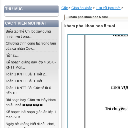
Gốc
>
Giáo án khác
>
Lưu trữ tạm thời
>
THƯ MỤC
kham pha khoa hoc 5 tuoi
CÁC Ý KIẾN MỚI NHẤT
kham pha khoa hoc 5 tuoi
Biểu tập thể Chi bộ xây dựng
nhiệm vụ trọng...
Chương trình công tác trọng tâm
của cá nhân Quý...
rất hay...
Kế hoạch giảng dạy lớp 4 SGK -
KNTT Môn...
Toán 1 KNTT. Bài 1 Tiết 2....
Toán 1 KNTT. Bài 1 Tiết 1....
Toán 1 KNTT. Bài Các số từ 0
đến 10...
Bài soạn hay. Cảm ơn thầy Nam
nhiều nhé ❤️❤️❤️❤️❤️❤️...
Kế hoạch bài soạn giáo án lớp 1
theo SGK...
Ngày hè không biết đi đâu chơi,