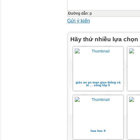
Đường dẫn
:
p
Gửi ý kiến
Hãy thử nhiều lựa chọn
giáo an an toan giao thông và
kĩ ... sống lớp 5
hoa hoc 9