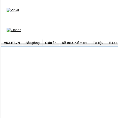
ViOLET.VN
Bài giảng
Giáo án
Đề thi & Kiểm tra
Tư liệu
E-Lea