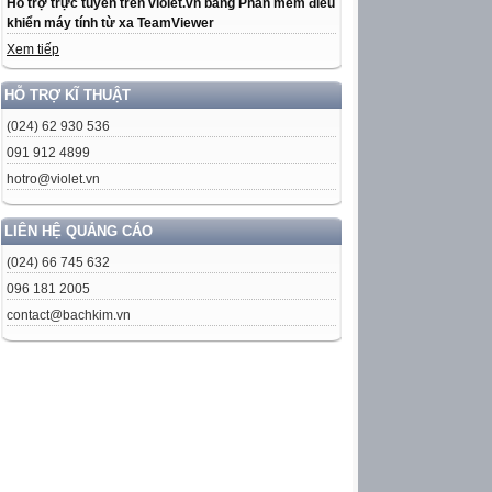
Hỗ trợ trực tuyến trên violet.vn bằng Phần mềm điều
khiển máy tính từ xa TeamViewer
Xem tiếp
HỖ TRỢ KĨ THUẬT
(024) 62 930 536
091 912 4899
hotro@violet.vn
LIÊN HỆ QUẢNG CÁO
(024) 66 745 632
096 181 2005
contact@bachkim.vn