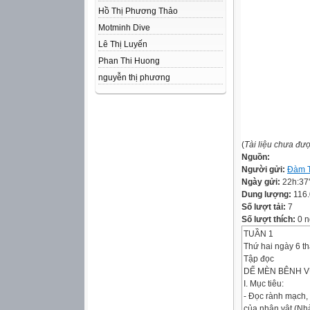
Hồ Thị Phương Thảo
Motminh Dive
Lê Thị Luyến
Phan Thi Huong
nguyễn thị phương
(
Tài liệu chưa đư
Nguồn:
Người gửi:
Đàm T
Ngày gửi:
22h:37
Dung lượng:
116
Số lượt tải:
7
Số lượt thích:
0 n
TUẦN 1
Thứ hai ngày 6 t
Tập đọc
DẾ MÈN BÊNH V
I. Mục tiêu:
- Đọc rành mạch, 
của nhân vật (Nh