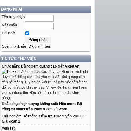
ĐĂNG NHẬP
Tên truy nhập
Mật khẩu
Ghi nhớ
Quên mật khẩu
ĐK thành viên
TIN TỨC THƯ VIỆN
Chức năng Dừng xem quảng cáo trên violet.vn
Kính chào các thầy, cô! Hiện tại, kinh phí
duy trì hệ thống dựa chủ yếu vào việc đặt quảng cáo
trên hệ thống. Tuy nhiên, đôi khi có gây một số trở ngại
đối với thầy, cô khi truy cập. Vì vậy, để thuận tiện trong
việc sử dụng thư viện hệ thống đã cung cấp chức
năng...
Khắc phục hiện tượng không xuất hiện menu Bộ
công cụ Violet trên PowerPoint và Word
Thử nghiệm Hệ thống Kiểm tra Trực tuyến ViOLET
Giai đoạn 1
Xem tiếp