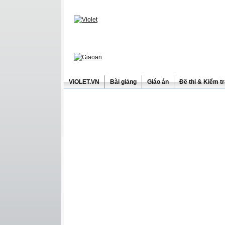
ViOLET.VN
Bài giảng
Giáo án
Đề thi & Kiểm t