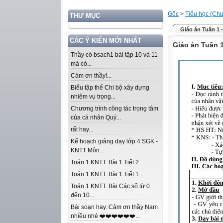
Gốc
>
Tiểu học (Chư
THƯ MỤC
Giáo án Tuần 1 
CÁC Ý KIẾN MỚI NHẤT
Giáo án Tuần 1
Thầy có bsach1 bài tập 10 và 11
mà có...
Cảm ơn thầy!...
Biểu tập thể Chi bộ xây dựng
nhiệm vụ trọng...
Chương trình công tác trọng tâm
của cá nhân Quý...
rất hay...
Kế hoạch giảng dạy lớp 4 SGK -
KNTT Môn...
Toán 1 KNTT. Bài 1 Tiết 2....
Toán 1 KNTT. Bài 1 Tiết 1....
Toán 1 KNTT. Bài Các số từ 0
đến 10...
Bài soạn hay. Cảm ơn thầy Nam
nhiều nhé ❤️❤️❤️❤️❤️❤️...