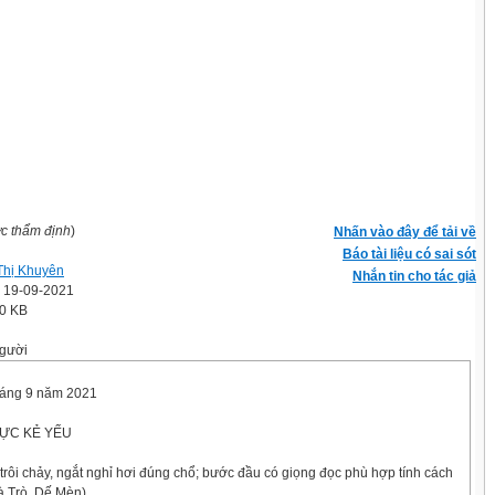
ợc thẩm định
)
Nhấn vào đây để tải về
Báo tài liệu có sai sót
hị Khuyên
Nhắn tin cho tác giả
' 19-09-2021
.0 KB
gười
háng 9 năm 2021
ỰC KẺ YẾU
trôi chảy, ngắt nghỉ hơi đúng chổ; bước đầu có giọng đọc phù hợp tính cách
à Trò, Dế Mèn).