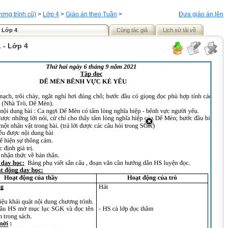
ơng trình cũ)
>
Lớp 4
>
Giáo án theo Tuần
>
Đưa giáo án lên
- Lớp 4
Cùng tác giả
Lịch sử tải về
 - Lớp 4