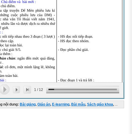
1
/
12
g nội dung:
Bài giảng
,
Giáo án
,
E-learning
,
Bài mẫu
,
Sách giáo khoa
,
...