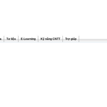
ra
Tư liệu
E-Learning
Kỹ năng CNTT
Trợ giúp