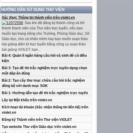
HƯỚNG DẪN SỬ DỤNG THƯ VIỆN
Xác thực Thông tin thành viên trên violet.vn
Sau khi đã đăng ký thành công và trở
thành thành viên của Thư viện trực tuyến, nếu bạn
muốn tạo trang riêng cho Trường, Phòng Giáo dục, Sở
Giáo dục, cho cá nhân mình hay bạn muốn soạn thảo
bài giảng điện tử trực tuyến bằng công cụ soạn thảo
bài giảng ViOLET, bạn...
Bài 4: Quản lí ngân hàng câu hỏi và sinh đề có điều
kiện
Bài 3: Tạo đề thi trắc nghiệm trực tuyến dạng chọn
một đáp án đúng
Bài 2: Tạo cây thư mục chứa câu hỏi trắc nghiệm
đồng bộ với danh mục SGK
Bài 1: Hướng dẫn tạo đề thi trắc nghiệm trực tuyến
Lấy lại Mật khẩu trên violet.vn
Kích hoạt tài khoản (Xác nhận thông tin liên hệ) trên
violet.vn
Đăng ký Thành viên trên Thư viện ViOLET
Tạo website Thư viện Giáo dục trên violet.vn