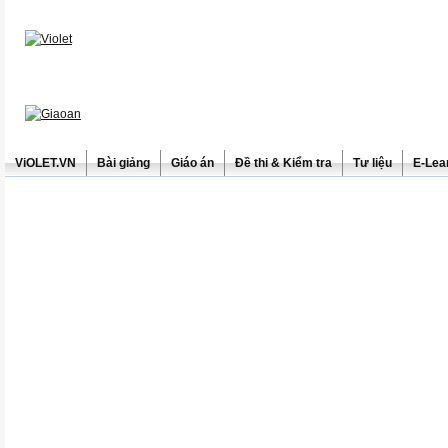
ViOLET.VN
Bài giảng
Giáo án
Đề thi & Kiểm tra
Tư liệu
E-Lea