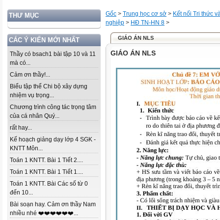
Gốc
>
Trung học cơ sở
>
Kết nối Tri thức 
THƯ MỤC
nghiệp
>
HĐ TN-HN 8
>
GIÁO ÁN NLS
CÁC Ý KIẾN MỚI NHẤT
GIÁO ÁN NLS
Thầy có bsach1 bài tập 10 và 11
mà có...
Cảm ơn thầy!...
Biểu tập thể Chi bộ xây dựng
nhiệm vụ trọng...
Chương trình công tác trọng tâm
của cá nhân Quý...
rất hay...
Kế hoạch giảng dạy lớp 4 SGK -
KNTT Môn...
Toán 1 KNTT. Bài 1 Tiết 2....
Toán 1 KNTT. Bài 1 Tiết 1....
Toán 1 KNTT. Bài Các số từ 0
đến 10...
Bài soạn hay. Cảm ơn thầy Nam
nhiều nhé ❤️❤️❤️❤️❤️❤️...