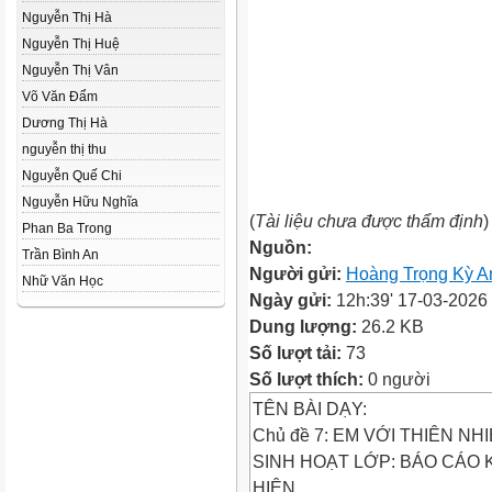
Nguyễn Thị Hà
Nguyễn Thị Huệ
Nguyễn Thị Vân
Võ Văn Đẩm
Dương Thị Hà
nguyễn thị thu
Nguyễn Quế Chi
Nguyễn Hữu Nghĩa
(
Tài liệu chưa được thẩm định
)
Phan Ba Trong
Nguồn:
Trần Bình An
Người gửi:
Hoàng Trọng Kỳ A
Nhữ Văn Học
Ngày gửi:
12h:39' 17-03-2026
Dung lượng:
26.2 KB
Số lượt tải:
73
Số lượt thích:
0 người
TÊN BÀI DẠY:
Chủ đề 7: EM VỚI THIÊN N
SINH HOẠT LỚP: BÁO CÁO
HIỆN.