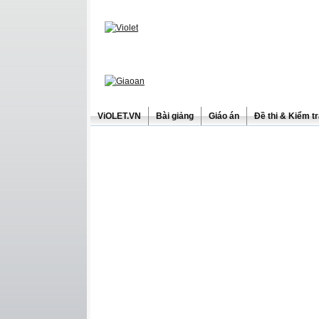
ViOLET.VN
Bài giảng
Giáo án
Đề thi & Kiểm t