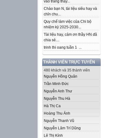
vào trang thầy...
Chào bạn N, tài liệu siêu hay và
chỉn chu...
Quy chế làm việc của Chi bộ
nhiệm kỳ 2025-2030...
Tài liệu hay, cảm ơn thầy HN đã
chia sẻ....
trinh thi oang tuần 1 ...
THÀNH VIÊN TRỰC TUYẾN
480 khách và 35 thành viên
Nguyễn Hồng Quân
Trần Minh Đức
Nguyễn Anh Thư
Nguyễn Thu Hà
Hà Thị Ca
Hoàng Thu Ánh
Nguyễn Thanh Vũ
Nguyễn Lâm Trí Dũng
Lê Thị Kính