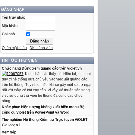
ĐĂNG NHẬP
Tên truy nhập
Mật khẩu
Ghi nhớ
Quên mật khẩu
ĐK thành viên
TIN TỨC THƯ VIỆN
Chức năng Dừng xem quảng cáo trên violet.vn
Kính chào các thầy, cô! Hiện tại, kinh phí
duy trì hệ thống dựa chủ yếu vào việc đặt quảng cáo
trên hệ thống. Tuy nhiên, đôi khi có gây một số trở ngại
đối với thầy, cô khi truy cập. Vì vậy, để thuận tiện trong
việc sử dụng thư viện hệ thống đã cung cấp chức
năng...
Khắc phục hiện tượng không xuất hiện menu Bộ
công cụ Violet trên PowerPoint và Word
Thử nghiệm Hệ thống Kiểm tra Trực tuyến ViOLET
Giai đoạn 1
Xem tiếp