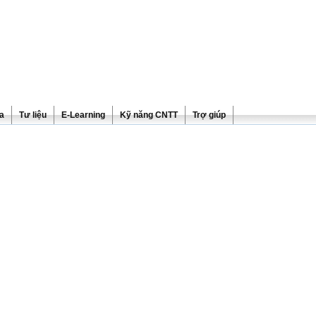
ra
Tư liệu
E-Learning
Kỹ năng CNTT
Trợ giúp