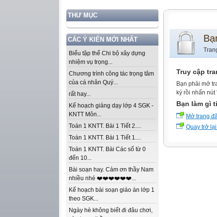
THƯ MỤC
Bạ
CÁC Ý KIẾN MỚI NHẤT
Tran
Biểu tập thể Chi bộ xây dựng
nhiệm vụ trọng...
Truy cập tr
Chương trình công tác trọng tâm
của cá nhân Quý...
Bạn phải mở tr
ký rồi nhấn nút
rất hay...
Bạn làm gì t
Kế hoạch giảng dạy lớp 4 SGK -
KNTT Môn...
Mở trang đ
Toán 1 KNTT. Bài 1 Tiết 2....
Quay trở lại
Toán 1 KNTT. Bài 1 Tiết 1....
Toán 1 KNTT. Bài Các số từ 0
đến 10...
Bài soạn hay. Cảm ơn thầy Nam
nhiều nhé ❤️❤️❤️❤️❤️❤️...
Kế hoạch bài soạn giáo án lớp 1
theo SGK...
Ngày hè không biết đi đâu chơi,