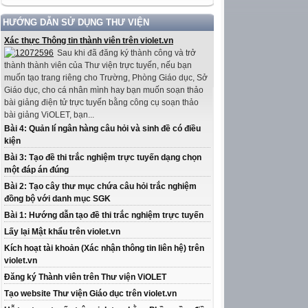
HƯỚNG DẪN SỬ DỤNG THƯ VIỆN
Xác thực Thông tin thành viên trên violet.vn
Sau khi đã đăng ký thành công và trở
thành thành viên của Thư viện trực tuyến, nếu bạn
muốn tạo trang riêng cho Trường, Phòng Giáo dục, Sở
Giáo dục, cho cá nhân mình hay bạn muốn soạn thảo
bài giảng điện tử trực tuyến bằng công cụ soạn thảo
bài giảng ViOLET, bạn...
Bài 4: Quản lí ngân hàng câu hỏi và sinh đề có điều
kiện
Bài 3: Tạo đề thi trắc nghiệm trực tuyến dạng chọn
một đáp án đúng
Bài 2: Tạo cây thư mục chứa câu hỏi trắc nghiệm
đồng bộ với danh mục SGK
Bài 1: Hướng dẫn tạo đề thi trắc nghiệm trực tuyến
Lấy lại Mật khẩu trên violet.vn
Kích hoạt tài khoản (Xác nhận thông tin liên hệ) trên
violet.vn
Đăng ký Thành viên trên Thư viện ViOLET
Tạo website Thư viện Giáo dục trên violet.vn