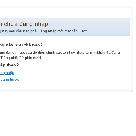
n chưa đăng nhập
g này yêu cầu bạn phải đăng nhập mới truy cập được.
ang này như thế nào?
ang đăng nhập, sau đó điền chính xác tên truy nhập và mật khẩu đã đăng
 "Đăng nhập" ở phía dưới.
iếp theo?
ăng nhập
 trang trước