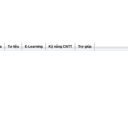
ra
Tư liệu
E-Learning
Kỹ năng CNTT
Trợ giúp