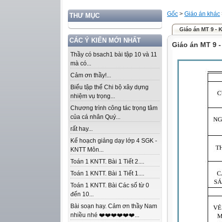
Gốc
>
Giáo án khác
THƯ MỤC
Giáo án MT 9 -
CÁC Ý KIẾN MỚI NHẤT
Giáo án MT 9 
Thầy có bsach1 bài tập 10 và 11
mà có...
Cảm ơn thầy!...
Biểu tập thể Chi bộ xây dựng
nhiệm vụ trọng...
Chương trình công tác trọng tâm
của cá nhân Quý...
rất hay...
Kế hoạch giảng dạy lớp 4 SGK -
KNTT Môn...
Toán 1 KNTT. Bài 1 Tiết 2....
Toán 1 KNTT. Bài 1 Tiết 1....
Toán 1 KNTT. Bài Các số từ 0
đến 10...
Bài soạn hay. Cảm ơn thầy Nam
nhiều nhé ❤️❤️❤️❤️❤️❤️...