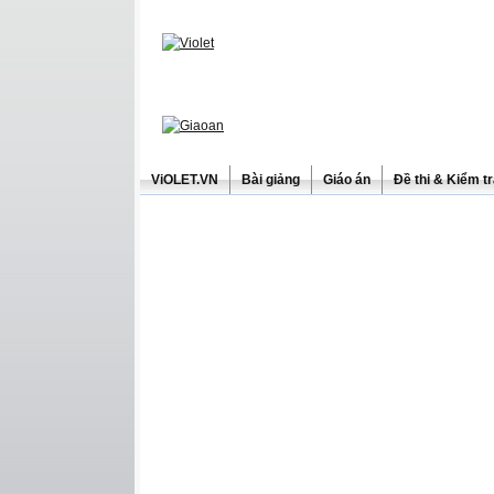
ViOLET.VN
Bài giảng
Giáo án
Đề thi & Kiểm t