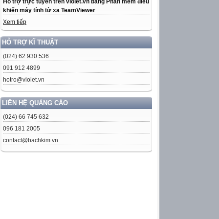
Hỗ trợ trực tuyến trên violet.vn bằng Phần mềm điều
khiển máy tính từ xa TeamViewer
Xem tiếp
HỖ TRỢ KĨ THUẬT
(024) 62 930 536
091 912 4899
hotro@violet.vn
LIÊN HỆ QUẢNG CÁO
(024) 66 745 632
096 181 2005
contact@bachkim.vn