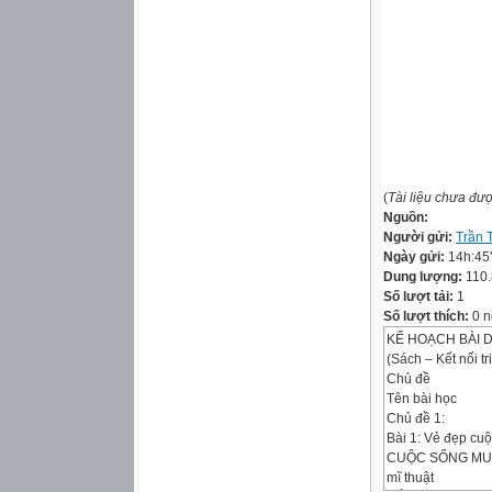
(
Tài liệu chưa đư
Nguồn:
Người gửi:
Trần 
Ngày gửi:
14h:45
Dung lượng:
110
Số lượt tải:
1
Số lượt thích:
0 n
KẾ HOẠCH BÀI D
(Sách – Kết nối tr
Chủ đề
Tên bài học
Chủ đề 1:
Bài 1: Vẻ đẹp cu
CUỘC SỐNG M
mĩ thuật