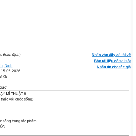
ợc thẩm định
)
Nhấn vào đây để tải về
Báo tài liệu có sai sót
Thị Ninh
Nhắn tin cho tác giả
' 15-06-2026
.8 KB
gười
ẠY MĨ THUẬT 9
i thức với cuộc sống)
ộc sống trong tác phẩm
UÔN