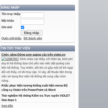
ĐĂNG NHẬP
Tên truy nhập
Mật khẩu
Ghi nhớ
Quên mật khẩu
ĐK thành viên
TIN TỨC THƯ VIỆN
Chức năng Dừng xem quảng cáo trên violet.vn
Kính chào các thầy, cô! Hiện tại, kinh phí
duy trì hệ thống dựa chủ yếu vào việc đặt quảng cáo
trên hệ thống. Tuy nhiên, đôi khi có gây một số trở ngại
đối với thầy, cô khi truy cập. Vì vậy, để thuận tiện trong
việc sử dụng thư viện hệ thống đã cung cấp chức
năng...
Khắc phục hiện tượng không xuất hiện menu Bộ
công cụ Violet trên PowerPoint và Word
Thử nghiệm Hệ thống Kiểm tra Trực tuyến ViOLET
Giai đoạn 1
Xem tiếp