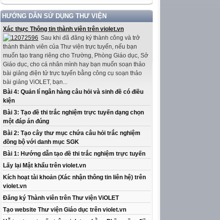
HƯỚNG DẪN SỬ DỤNG THƯ VIỆN
Xác thực Thông tin thành viên trên violet.vn
Sau khi đã đăng ký thành công và trở
thành thành viên của Thư viện trực tuyến, nếu bạn
muốn tạo trang riêng cho Trường, Phòng Giáo dục, Sở
Giáo dục, cho cá nhân mình hay bạn muốn soạn thảo
bài giảng điện tử trực tuyến bằng công cụ soạn thảo
bài giảng ViOLET, bạn...
Bài 4: Quản lí ngân hàng câu hỏi và sinh đề có điều
kiện
Bài 3: Tạo đề thi trắc nghiệm trực tuyến dạng chọn
một đáp án đúng
Bài 2: Tạo cây thư mục chứa câu hỏi trắc nghiệm
đồng bộ với danh mục SGK
Bài 1: Hướng dẫn tạo đề thi trắc nghiệm trực tuyến
Lấy lại Mật khẩu trên violet.vn
Kích hoạt tài khoản (Xác nhận thông tin liên hệ) trên
violet.vn
Đăng ký Thành viên trên Thư viện ViOLET
Tạo website Thư viện Giáo dục trên violet.vn