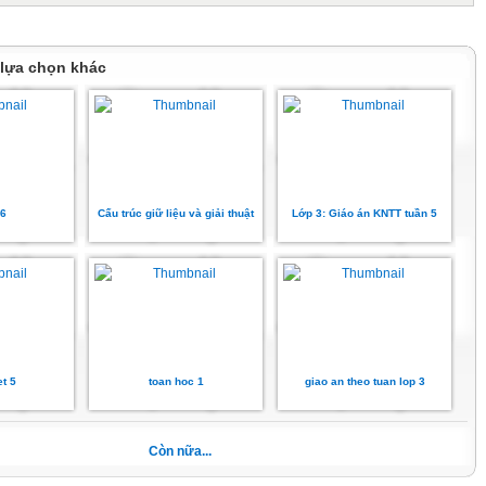
ình ảnh nhận diện
UẬT thương hiệu
 cuối học kì I
 lựa chọn khác
nh khối của đồ vật
ÊN Bài 10: Nguyên mẫu trong tác phẩm
ỰC
O
o hình con rối
6
Cấu trúc giữ liệu và giải thuật
Lớp 3: Giáo án KNTT tuần 5
RỐI Bài 12: Tạo hình nhân vật múa rối nước
G ĐẠI
ướng sáng tác mĩ thuật
et 5
toan hoc 1
giao an theo tuan lop 3
 sản phẩm đồ gia dụng
a sử dụng
ghề liên quan đến mĩ
Còn nữa...