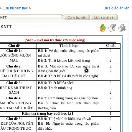
>
Lưu trữ tạm thời
>
Đưa giáo án lên
 KNTT
Cùng tác giả
Lịch sử tải về
- KNTT