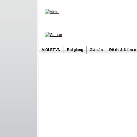
ViOLET.VN
Bài giảng
Giáo án
Đề thi & Kiểm t