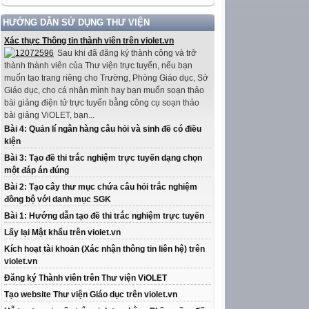
HƯỚNG DẪN SỬ DỤNG THƯ VIỆN
Xác thực Thông tin thành viên trên violet.vn
Sau khi đã đăng ký thành công và trở
thành thành viên của Thư viện trực tuyến, nếu bạn
muốn tạo trang riêng cho Trường, Phòng Giáo dục, Sở
Giáo dục, cho cá nhân mình hay bạn muốn soạn thảo
bài giảng điện tử trực tuyến bằng công cụ soạn thảo
bài giảng ViOLET, bạn...
Bài 4: Quản lí ngân hàng câu hỏi và sinh đề có điều
kiện
Bài 3: Tạo đề thi trắc nghiệm trực tuyến dạng chọn
một đáp án đúng
Bài 2: Tạo cây thư mục chứa câu hỏi trắc nghiệm
đồng bộ với danh mục SGK
Bài 1: Hướng dẫn tạo đề thi trắc nghiệm trực tuyến
Lấy lại Mật khẩu trên violet.vn
Kích hoạt tài khoản (Xác nhận thông tin liên hệ) trên
violet.vn
Đăng ký Thành viên trên Thư viện ViOLET
Tạo website Thư viện Giáo dục trên violet.vn