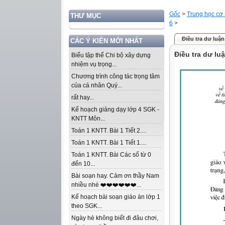
Gốc
>
Trung học cơ
THƯ MỤC
6
>
Điều tra dư luận
CÁC Ý KIẾN MỚI NHẤT
Điều tra dư lu
Biểu tập thể Chi bộ xây dựng
nhiệm vụ trọng...
Chương trình công tác trọng tâm
của cá nhân Quý...
rất hay...
Kế hoạch giảng dạy lớp 4 SGK -
KNTT Môn...
Toán 1 KNTT. Bài 1 Tiết 2....
Toán 1 KNTT. Bài 1 Tiết 1....
Toán 1 KNTT. Bài Các số từ 0
đến 10...
Bài soạn hay. Cảm ơn thầy Nam
nhiều nhé ❤️❤️❤️❤️❤️❤️...
Kế hoạch bài soạn giáo án lớp 1
theo SGK...
Ngày hè không biết đi đâu chơi,