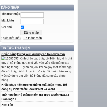
ĐĂNG NHẬP
Tên truy nhập
Mật khẩu
Ghi nhớ
Quên mật khẩu
ĐK thành viên
TIN TỨC THƯ VIỆN
Chức năng Dừng xem quảng cáo trên violet.vn
Kính chào các thầy, cô! Hiện tại, kinh phí
duy trì hệ thống dựa chủ yếu vào việc đặt quảng cáo
trên hệ thống. Tuy nhiên, đôi khi có gây một số trở ngại
đối với thầy, cô khi truy cập. Vì vậy, để thuận tiện trong
việc sử dụng thư viện hệ thống đã cung cấp chức
năng...
Khắc phục hiện tượng không xuất hiện menu Bộ
công cụ Violet trên PowerPoint và Word
Thử nghiệm Hệ thống Kiểm tra Trực tuyến ViOLET
Giai đoạn 1
Xem tiếp