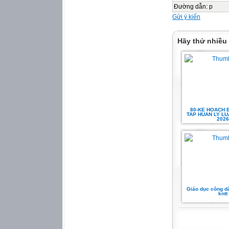
truyền trên hệ th
Đường dẫn
:
p
Rất mong các cơ q
Gửi ý kiến
khai thực hiện hi
Nơi nhận:
Hãy thử nhiều
T/M BAN THƯỜN
- Như trên;
PHÓ BÍ THƯ
- Lưu Văn phòng 
Hồ Văn Tùng
80-KE HOACH 
TAP HUAN LY LUA
2026
Giáo dục công dâ
kntt