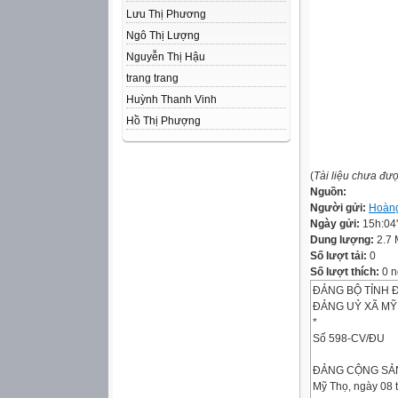
Lưu Thị Phương
Ngô Thị Lượng
Nguyễn Thị Hậu
trang trang
Huỳnh Thanh Vinh
Hồ Thị Phượng
(
Tài liệu chưa đư
Nguồn:
Người gửi:
Hoàn
Ngày gửi:
15h:04
Dung lượng:
2.7
Số lượt tải:
0
Số lượt thích:
0 n
ĐẢNG BỘ TỈNH 
ĐẢNG UỶ XÃ MỸ
*
Số 598-CV/ĐU
ĐẢNG CỘNG SẢN
Mỹ Thọ, ngày 08 