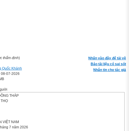
ợc thẩm định
)
Nhấn vào đây để tải về
Báo tài liệu có sai sót
g Quốc Khánh
Nhắn tin cho tác giả
' 08-07-2026
 MB
gười
ĐỒNG THÁP
 THỌ
 VIỆT NAM
tháng 7 năm 2026