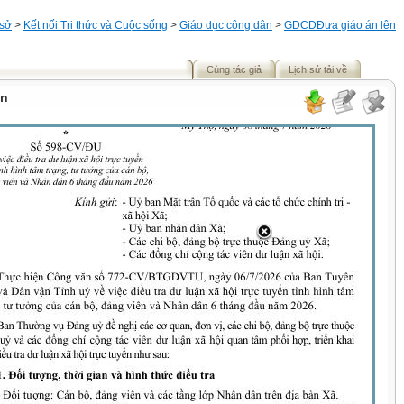
 sở
>
Kết nối Tri thức và Cuộc sống
>
Giáo dục công dân
>
GDCD
Đưa giáo án lên
Cùng tác giả
Lịch sử tải về
ận