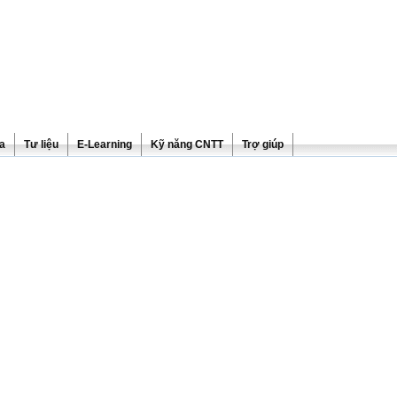
ra
Tư liệu
E-Learning
Kỹ năng CNTT
Trợ giúp