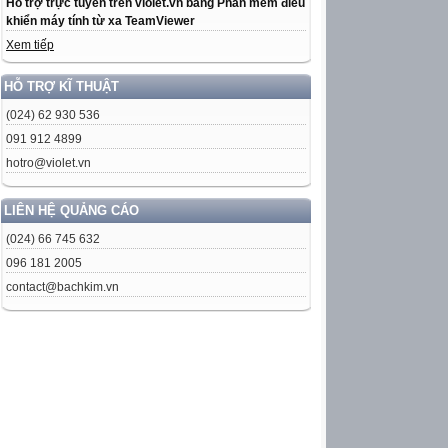
Hỗ trợ trực tuyến trên violet.vn bằng Phần mềm điều
khiển máy tính từ xa TeamViewer
Xem tiếp
HỖ TRỢ KĨ THUẬT
(024) 62 930 536
091 912 4899
hotro@violet.vn
LIÊN HỆ QUẢNG CÁO
(024) 66 745 632
096 181 2005
contact@bachkim.vn