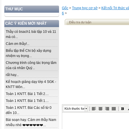
Gốc
>
Trung học cơ sở
>
Kết nối Tri thức 
THƯ MỤC
6
>
Điều tra dư luận
CÁC Ý KIẾN MỚI NHẤT
Thầy có bsach1 bài tập 10 và 11
mà có...
Cảm ơn thầy!...
Biểu tập thể Chi bộ xây dựng
nhiệm vụ trọng...
Chương trình công tác trọng tâm
của cá nhân Quý...
rất hay...
Kế hoạch giảng dạy lớp 4 SGK -
KNTT Môn...
Toán 1 KNTT. Bài 1 Tiết 2....
Toán 1 KNTT. Bài 1 Tiết 1....
Toán 1 KNTT. Bài Các số từ 0
Kích thước font
đến 10...
Bài soạn hay. Cảm ơn thầy Nam
nhiều nhé ❤️❤️❤️❤️❤️❤️...