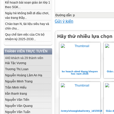
Kế hoạch bài soạn giáo án lớp 1
theo SGK...
Ngày hè không biết đi đâu chơi,
Đường dẫn
:
p
vào trang thầy...
Gửi ý kiến
Chào bạn N, tài liệu siêu hay và
chỉn chu...
Quy chế làm việc của Chi bộ
Hãy thử nhiều lựa chọn
nhiệm kỳ 2025-2030...
THÀNH VIÊN TRỰC TUYẾN
440 khách và 29 thành viên
Hải Tặc Vương
Trương Thị Loan
ke hoach ubnd thang khuyen
Giáo 
hoc nam 2026
Nguyễn Hoàng Lâm An Hạ
Nguyễn Minh Trang
Trần Minh Hiếu
trần thanh trang
Nguyễn Văn Tiến
Nguyễn Văn Quang
/entry/showglobal/entry_id/15018144
Giáo d
Nguyễn Văn Tuấn