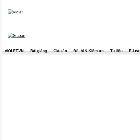
ViOLET.VN
Bài giảng
Giáo án
Đề thi & Kiểm tra
Tư liệu
E-Lea