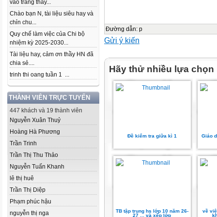
vào trang thầy...
Chào bạn N, tài liệu siêu hay và
chỉn chu...
Đường dẫn
:
p
Quy chế làm việc của Chi bộ
Gửi ý kiến
nhiệm kỳ 2025-2030...
Tài liệu hay, cảm ơn thầy HN đã
chia sẻ....
Hãy thử nhiều lựa chọn
trinh thi oang tuần 1 ...
THÀNH VIÊN TRỰC TUYẾN
447 khách và 19 thành viên
Nguyễn Xuân Thuỷ
Hoàng Hà Phương
Đề kiểm tra giữa kì 1
Giáo d
Trần Trinh
Trần Thị Thu Thảo
Nguyễn Tuấn Khanh
lê thị huê
Trần Thị Diệp
Phạm phúc hậu
TB tập trung hs lớp 10 năm 26-
về vi
nguyễn thị nga
27 ... và xếp lớp
k