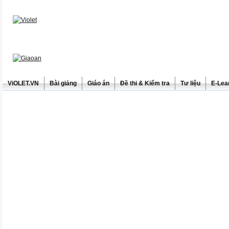
ViOLET.VN
Bài giảng
Giáo án
Đề thi & Kiểm tra
Tư liệu
E-Lea