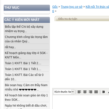
Gốc
>
Trung học cơ sở
>
Kết nối Tri thức 
THƯ MỤC
6
>
Điều tra dư luận
CÁC Ý KIẾN MỚI NHẤT
Biểu tập thể Chi bộ xây dựng
nhiệm vụ trọng...
Chương trình công tác trọng tâm
của cá nhân Quý...
rất hay...
Kế hoạch giảng dạy lớp 4 SGK -
KNTT Môn...
Toán 1 KNTT. Bài 1 Tiết 2....
Toán 1 KNTT. Bài 1 Tiết 1....
Toán 1 KNTT. Bài Các số từ 0
đến 10...
Bài soạn hay. Cảm ơn thầy Nam
nhiều nhé ❤️❤️❤️❤️❤️❤️...
Kích thước font
Kế hoạch bài soạn giáo án lớp 1
theo SGK...
Ngày hè không biết đi đâu chơi,