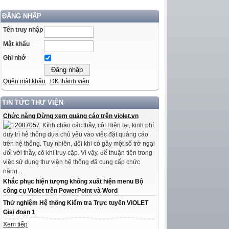
ĐĂNG NHẬP
Tên truy nhập
Mật khẩu
Ghi nhớ
Quên mật khẩu
ĐK thành viên
TIN TỨC THƯ VIỆN
Chức năng Dừng xem quảng cáo trên violet.vn
Kính chào các thầy, cô! Hiện tại, kinh phí
duy trì hệ thống dựa chủ yếu vào việc đặt quảng cáo
trên hệ thống. Tuy nhiên, đôi khi có gây một số trở ngại
đối với thầy, cô khi truy cập. Vì vậy, để thuận tiện trong
việc sử dụng thư viện hệ thống đã cung cấp chức
năng...
Khắc phục hiện tượng không xuất hiện menu Bộ
công cụ Violet trên PowerPoint và Word
Thử nghiệm Hệ thống Kiểm tra Trực tuyến ViOLET
Giai đoạn 1
Xem tiếp