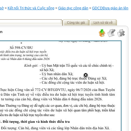
 sở
>
Kết nối Tri thức và Cuộc sống
>
Giáo dục công dân
>
GDCD
Đưa giáo án lên
Cùng tác giả
Lịch sử tải về
ận