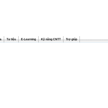
ra
Tư liệu
E-Learning
Kỹ năng CNTT
Trợ giúp