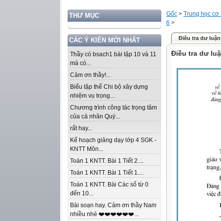
Gốc
>
Trung học cơ
THƯ MỤC
6
>
Điều tra dư luận
CÁC Ý KIẾN MỚI NHẤT
Điều tra dư lu
Thầy có bsach1 bài tập 10 và 11
mà có...
Cảm ơn thầy!...
Biểu tập thể Chi bộ xây dựng
nhiệm vụ trọng...
Chương trình công tác trọng tâm
của cá nhân Quý...
rất hay...
Kế hoạch giảng dạy lớp 4 SGK -
KNTT Môn...
Toán 1 KNTT. Bài 1 Tiết 2....
Toán 1 KNTT. Bài 1 Tiết 1....
Toán 1 KNTT. Bài Các số từ 0
đến 10...
Bài soạn hay. Cảm ơn thầy Nam
nhiều nhé ❤️❤️❤️❤️❤️❤️...