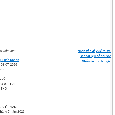
ợc thẩm định
)
Nhấn vào đây để tải về
Báo tài liệu có sai sót
g Quốc Khánh
Nhắn tin cho tác giả
' 08-07-2026
 MB
gười
ĐỒNG THÁP
 THỌ
 VIỆT NAM
tháng 7 năm 2026