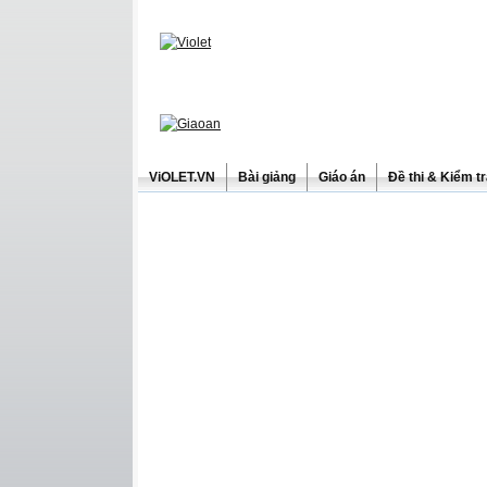
ViOLET.VN
Bài giảng
Giáo án
Đề thi & Kiểm t