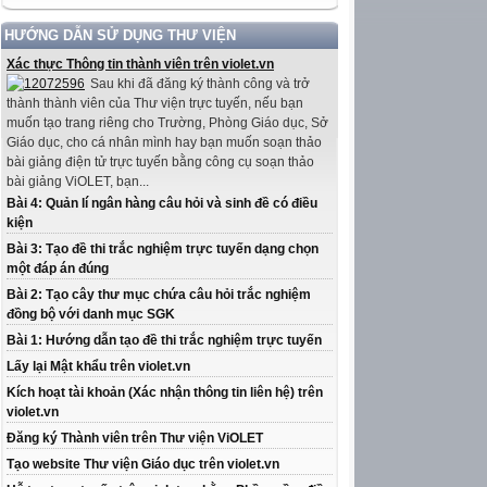
HƯỚNG DẪN SỬ DỤNG THƯ VIỆN
Xác thực Thông tin thành viên trên violet.vn
Sau khi đã đăng ký thành công và trở
thành thành viên của Thư viện trực tuyến, nếu bạn
muốn tạo trang riêng cho Trường, Phòng Giáo dục, Sở
Giáo dục, cho cá nhân mình hay bạn muốn soạn thảo
bài giảng điện tử trực tuyến bằng công cụ soạn thảo
bài giảng ViOLET, bạn...
Bài 4: Quản lí ngân hàng câu hỏi và sinh đề có điều
kiện
Bài 3: Tạo đề thi trắc nghiệm trực tuyến dạng chọn
một đáp án đúng
Bài 2: Tạo cây thư mục chứa câu hỏi trắc nghiệm
đồng bộ với danh mục SGK
Bài 1: Hướng dẫn tạo đề thi trắc nghiệm trực tuyến
Lấy lại Mật khẩu trên violet.vn
Kích hoạt tài khoản (Xác nhận thông tin liên hệ) trên
violet.vn
Đăng ký Thành viên trên Thư viện ViOLET
Tạo website Thư viện Giáo dục trên violet.vn