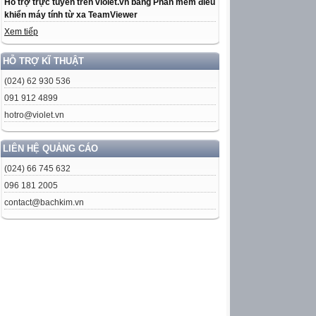
Hỗ trợ trực tuyến trên violet.vn bằng Phần mềm điều
khiển máy tính từ xa TeamViewer
Xem tiếp
HỖ TRỢ KĨ THUẬT
(024) 62 930 536
091 912 4899
hotro@violet.vn
LIÊN HỆ QUẢNG CÁO
(024) 66 745 632
096 181 2005
contact@bachkim.vn