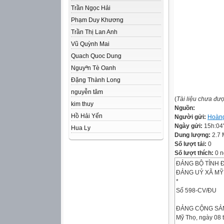
Trần Ngọc Hải
Phạm Duy Khương
Trần Thị Lan Anh
Vũ Quỳnh Mai
Quach Quoc Dung
Nguyªn Tè Oanh
Đặng Thành Long
nguyễn tâm
(
Tài liệu chưa đư
kim thuy
Nguồn:
Hồ Hải Yến
Người gửi:
Hoàn
Ngày gửi:
15h:04
Hua Ly
Dung lượng:
2.7
Số lượt tải:
0
Số lượt thích:
0 n
ĐẢNG BỘ TỈNH 
ĐẢNG UỶ XÃ MỸ
*
Số 598-CV/ĐU
ĐẢNG CỘNG SẢN
Mỹ Thọ, ngày 08 