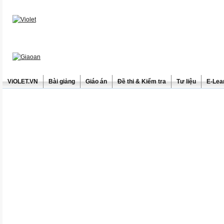
ViOLET.VN
Bài giảng
Giáo án
Đề thi & Kiểm tra
Tư liệu
E-Lea