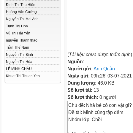
Đinh Thị Thu Hiền
Hoàng Văn Cường
Nguyễn Thị Mai Anh
Trịnh Thị Hoa
Vũ Thị Hải Yến
nguyễn Thanh thao
Trần Thế Nam
(
Tài liệu chưa được thẩm định
)
Nguyễn Thị Binh
Nguồn:
Nguyễn Thị Hòa
Người gửi:
Anh Quân
LÊ MINH CHÂU
Ngày gửi:
09h:26' 03-07-2021
Khuat Thi Thuan Yen
Dung lượng:
46.0 KB
Số lượt tải:
13
Số lượt thích:
0 người
Chủ đề: Nhà bé có con vật gì?
Đề tài: Mình cùng tập đếm
Nhóm lớp: Chồi