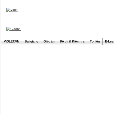
ViOLET.VN
Bài giảng
Giáo án
Đề thi & Kiểm tra
Tư liệu
E-Lea