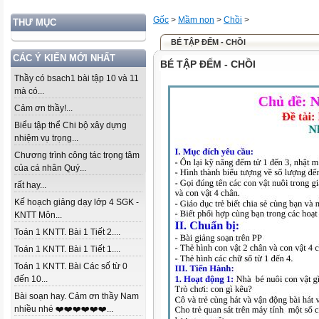
Gốc
>
Mầm non
>
Chồi
>
THƯ MỤC
BÉ TẬP ĐẾM - CHỒI
CÁC Ý KIẾN MỚI NHẤT
BÉ TẬP ĐẾM - CHỒI
Thầy có bsach1 bài tập 10 và 11
mà có...
Cảm ơn thầy!...
Biểu tập thể Chi bộ xây dựng
nhiệm vụ trọng...
Chương trình công tác trọng tâm
của cá nhân Quý...
rất hay...
Kế hoạch giảng dạy lớp 4 SGK -
KNTT Môn...
Toán 1 KNTT. Bài 1 Tiết 2....
Toán 1 KNTT. Bài 1 Tiết 1....
Toán 1 KNTT. Bài Các số từ 0
đến 10...
Bài soạn hay. Cảm ơn thầy Nam
nhiều nhé ❤️❤️❤️❤️❤️❤️...