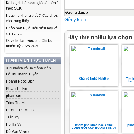
Kế hoạch bài soạn giáo án lớp 1
theo SGK...
Đường dẫn
:
p
Ngày hè không biết đi đâu chơi,
Gửi ý kiến
vào trang thầy...
Chào bạn N, tài liệu siêu hay và
chỉn chu...
Hãy thử nhiều lựa chọn
Quy chế làm việc của Chi bộ
nhiệm kỳ 2025-2030...
THÀNH VIÊN TRỰC TUYẾN
319 khách và 34 thành viên
Lê Thị Thanh Tuyền
Chủ đề Nghề Nghiệp
Tìm h
Hoàng Ngọc Bích
tiện
Phạm Thị kim
phạm sơn
Trieu Tra Mi
Dương Thị Mai Lan
Trần My
Hồ Hà Vy
kham pha khoa hoc 4 tuoi
phat
VÒNG ĐỜI CỦA BƯỚM STEAM
Đỗ Văn Vương