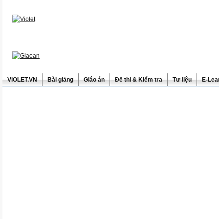
ViOLET.VN
Bài giảng
Giáo án
Đề thi & Kiểm tra
Tư liệu
E-Lea