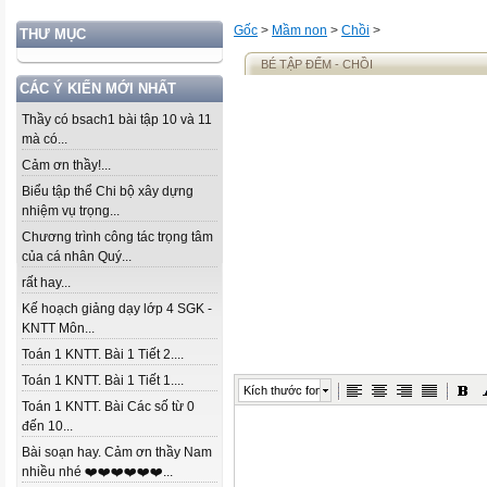
Gốc
>
Mầm non
>
Chồi
>
THƯ MỤC
BÉ TẬP ĐẾM - CHỒI
CÁC Ý KIẾN MỚI NHẤT
Thầy có bsach1 bài tập 10 và 11
mà có...
Cảm ơn thầy!...
Biểu tập thể Chi bộ xây dựng
nhiệm vụ trọng...
Chương trình công tác trọng tâm
của cá nhân Quý...
rất hay...
Kế hoạch giảng dạy lớp 4 SGK -
KNTT Môn...
Toán 1 KNTT. Bài 1 Tiết 2....
Toán 1 KNTT. Bài 1 Tiết 1....
Kích thước font
Toán 1 KNTT. Bài Các số từ 0
đến 10...
Bài soạn hay. Cảm ơn thầy Nam
nhiều nhé ❤️❤️❤️❤️❤️❤️...