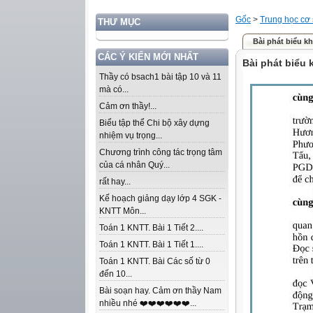
Gốc
>
Trung học cơ
THƯ MỤC
Bài phát biểu k
CÁC Ý KIẾN MỚI NHẤT
Bài phát biểu 
Thầy có bsach1 bài tập 10 và 11
mà có...
Cảm ơn thầy!...
Biểu tập thể Chi bộ xây dựng
nhiệm vụ trọng...
Chương trình công tác trọng tâm
của cá nhân Quý...
rất hay...
Kế hoạch giảng dạy lớp 4 SGK -
KNTT Môn...
Toán 1 KNTT. Bài 1 Tiết 2....
Toán 1 KNTT. Bài 1 Tiết 1....
Toán 1 KNTT. Bài Các số từ 0
đến 10...
Bài soạn hay. Cảm ơn thầy Nam
nhiều nhé ❤️❤️❤️❤️❤️❤️...