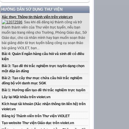
HƯỚNG DẪN SỬ DỤNG THƯ VIỆN
Xác thực Thông tin thành viên trên violet.vn
Sau khi đã đăng ký thành công và trở
thành thành viên của Thư viện trực tuyến, nếu bạn
muốn tạo trang riêng cho Trường, Phòng Giáo dục, Sở
Giáo dục, cho cá nhân mình hay bạn muốn soạn thảo
bài giảng điện tử trực tuyến bằng công cụ soạn thảo
bài giảng ViOLET, bạn...
Bài 4: Quản lí ngân hàng câu hỏi và sinh đề có điều
kiện
Bài 3: Tạo đề thi trắc nghiệm trực tuyến dạng chọn
một đáp án đúng
Bài 2: Tạo cây thư mục chứa câu hỏi trắc nghiệm
đồng bộ với danh mục SGK
Bài 1: Hướng dẫn tạo đề thi trắc nghiệm trực tuyến
Lấy lại Mật khẩu trên violet.vn
Kích hoạt tài khoản (Xác nhận thông tin liên hệ) trên
violet.vn
Đăng ký Thành viên trên Thư viện ViOLET
Tạo website Thư viện Giáo dục trên violet.vn