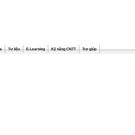
ra
Tư liệu
E-Learning
Kỹ năng CNTT
Trợ giúp