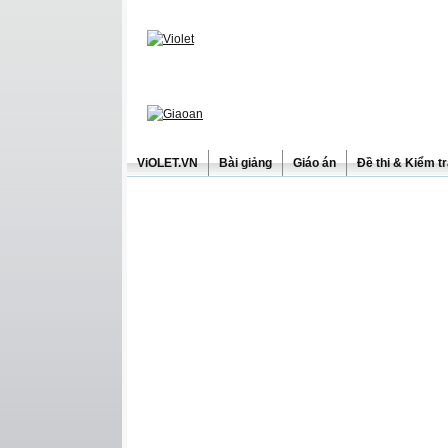
ViOLET.VN
Bài giảng
Giáo án
Đề thi & Kiểm t