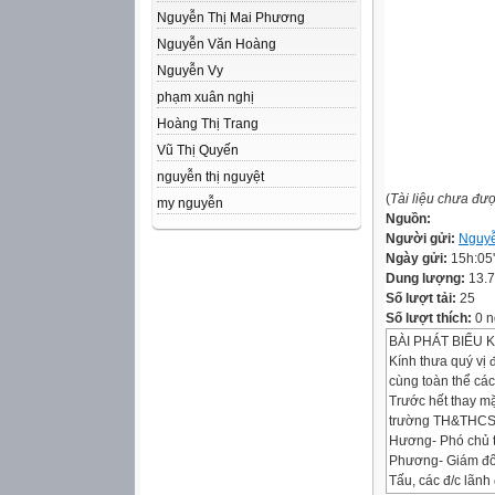
Nguyễn Thị Mai Phương
Nguyễn Văn Hoàng
Nguyễn Vy
phạm xuân nghị
Hoàng Thị Trang
Vũ Thị Quyến
nguyễn thị nguyệt
(
Tài liệu chưa đư
my nguyễn
Nguồn:
Người gửi:
Nguy
Ngày gửi:
15h:05
Dung lượng:
13.
Số lượt tải:
25
Số lượt thích:
0 n
BÀI PHÁT BIỂU 
Kính thưa quý vị 
cùng toàn thể cá
Trước hết thay mặ
trường TH&THCS t
Hương- Phó chủ t
Phương- Giám đốc
Tấu, các đ/c lãnh