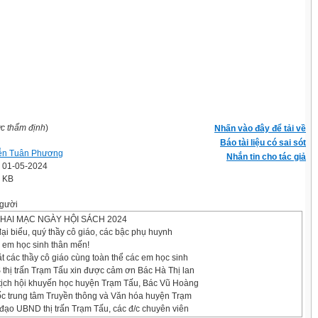
ợc thẩm định
)
Nhấn vào đây để tải về
Báo tài liệu có sai sót
ễn Tuân Phương
Nhắn tin cho tác giả
' 01-05-2024
7 KB
gười
KHAI MẠC NGÀY HỘI SÁCH 2024
đại biểu, quý thầy cô giáo, các bậc phụ huynh
c em học sinh thân mến!
t các thầy cô giáo cùng toàn thể các em học sinh
hị trấn Trạm Tấu xin được cảm ơn Bác Hà Thị lan
ịch hội khuyến học huyện Trạm Tấu, Bác Vũ Hoàng
 trung tâm Truyền thông và Văn hóa huyện Trạm
 đạo UBND thị trấn Trạm Tấu, các đ/c chuyên viên