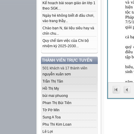
Kế hoạch bài soạn giáo án lớp 1
theo SGK...
Ngày hè không biết đi đâu chơi,
vào trang thầy...
Chào bạn N, tài liệu siêu hay và
chỉn chu...
Quy chế làm việc của Chi bộ
nhiệm kỳ 2025-2030...
THÀNH VIÊN TRỰC TUYẾN
501 khách và 17 thành viên
nguyễn xuân sơn
Trần Thị Tân
Hồ Thị Mỵ
bùi mai phuong
Phan Thị Bùi Tiên
Tờ Pờ Mìn
Sung A Toa
Phu Thi Kim Loan
Lê Lợi