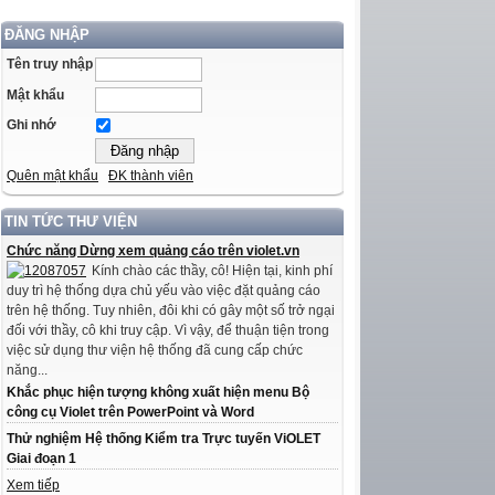
ĐĂNG NHẬP
Tên truy nhập
Mật khẩu
Ghi nhớ
Quên mật khẩu
ĐK thành viên
TIN TỨC THƯ VIỆN
Chức năng Dừng xem quảng cáo trên violet.vn
Kính chào các thầy, cô! Hiện tại, kinh phí
duy trì hệ thống dựa chủ yếu vào việc đặt quảng cáo
trên hệ thống. Tuy nhiên, đôi khi có gây một số trở ngại
đối với thầy, cô khi truy cập. Vì vậy, để thuận tiện trong
việc sử dụng thư viện hệ thống đã cung cấp chức
năng...
Khắc phục hiện tượng không xuất hiện menu Bộ
công cụ Violet trên PowerPoint và Word
Thử nghiệm Hệ thống Kiểm tra Trực tuyến ViOLET
Giai đoạn 1
Xem tiếp