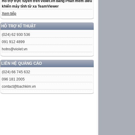
Hỗ trợ trực tuyến trên violet.vn bằng Phần mềm điều
khiển máy tính từ xa TeamViewer
Xem tiếp
HỖ TRỢ KĨ THUẬT
(024) 62 930 536
091 912 4899
hotro@violet.vn
LIÊN HỆ QUẢNG CÁO
(024) 66 745 632
096 181 2005
contact@bachkim.vn