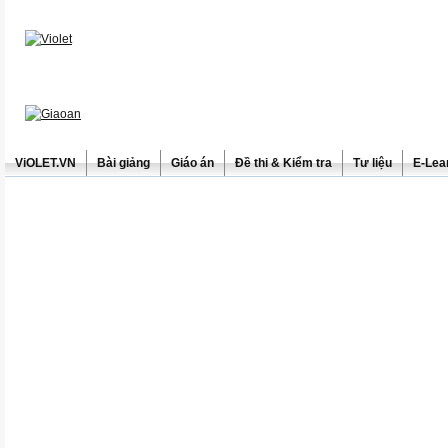
ViOLET.VN
Bài giảng
Giáo án
Đề thi & Kiểm tra
Tư liệu
E-Lea