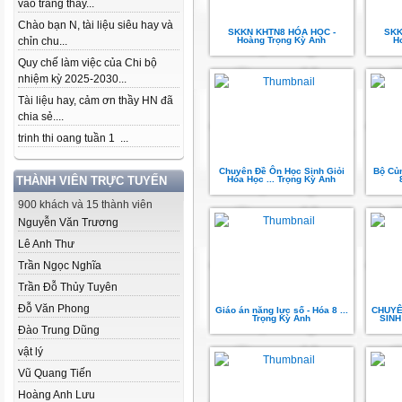
vào trang thầy...
Chào bạn N, tài liệu siêu hay và
SKKN KHTN8 HÓA HỌC -
SKK
chỉn chu...
Hoàng Trọng Kỳ Anh
H
Quy chế làm việc của Chi bộ
nhiệm kỳ 2025-2030...
Tài liệu hay, cảm ơn thầy HN đã
chia sẻ....
trinh thi oang tuần 1 ...
Chuyên Đề Ôn Học Sinh Giỏi
Bộ Củ
THÀNH VIÊN TRỰC TUYẾN
Hóa Học ... Trọng Kỳ Anh
900 khách và 15 thành viên
Nguyễn Văn Trương
Lê Anh Thư
Trần Ngọc Nghĩa
Trần Đỗ Thủy Tuyên
Đỗ Văn Phong
Giáo án năng lực số - Hóa 8 ...
CHUYÊ
Trọng Kỳ Anh
SINH 
Đào Trung Dũng
vật lý
Vũ Quang Tiến
Hoàng Anh Lưu