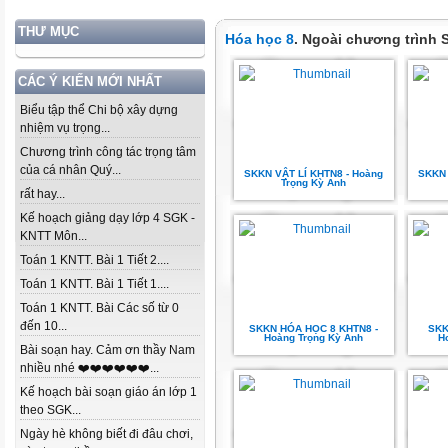
THƯ MỤC
Hóa học 8
. Ngoài chương trình
CÁC Ý KIẾN MỚI NHẤT
Biểu tập thể Chi bộ xây dựng
nhiệm vụ trọng...
Chương trình công tác trọng tâm
của cá nhân Quý...
SKKN VẬT LÍ KHTN8 - Hoàng
SKKN 
Trọng Kỳ Anh
rất hay...
Kế hoạch giảng dạy lớp 4 SGK -
KNTT Môn...
Toán 1 KNTT. Bài 1 Tiết 2....
Toán 1 KNTT. Bài 1 Tiết 1....
Toán 1 KNTT. Bài Các số từ 0
đến 10...
SKKN HÓA HỌC 8 KHTN8 -
SKK
Hoàng Trọng Kỳ Anh
H
Bài soạn hay. Cảm ơn thầy Nam
nhiều nhé ❤️❤️❤️❤️❤️❤️...
Kế hoạch bài soạn giáo án lớp 1
theo SGK...
Ngày hè không biết đi đâu chơi,