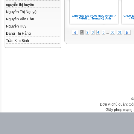
nguyễn thị huyền
Nguyễn Thị Nguyệt
CHUYÊN ĐỀ HÓA HỌC KHTN 7
CHUYÊ
- PHẦN ... Trọng Kỳ Anh
- P
Nguyễn Văn Còn
Nguyễn Huy
...
1
2
3
4
5
30
31
Đặng Thị Hằng
Trần Kim Bình
©
Đơn vị chủ quản: Cô
Giấy phép mạng 