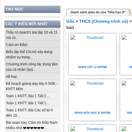
THƯ MỤC
Danh sách giáo án của "Hóa học 8"
Gốc
>
THCS (Chương trình cũ)
CÁC Ý KIẾN MỚI NHẤT
bài)
Thầy có bsach1 bài tập 10 và 11
mà có...
Cảm ơn thầy!...
Biểu tập thể Chi bộ xây dựng
nhiệm vụ trọng...
Chương trình công tác trọng tâm
SKKN VẬT LÍ KHTN8
S
của cá nhân Quý...
rất hay...
Kế hoạch giảng dạy lớp 4 SGK -
KNTT Môn...
Toán 1 KNTT. Bài 1 Tiết 2....
Toán 1 KNTT. Bài 1 Tiết 1....
Toán 1 KNTT. Bài Các số từ 0
SKKN HÓA HỌC 8 KHTN8
SK
đến 10...
Bài soạn hay. Cảm ơn thầy Nam
nhiều nhé ❤️❤️❤️❤️❤️❤️...