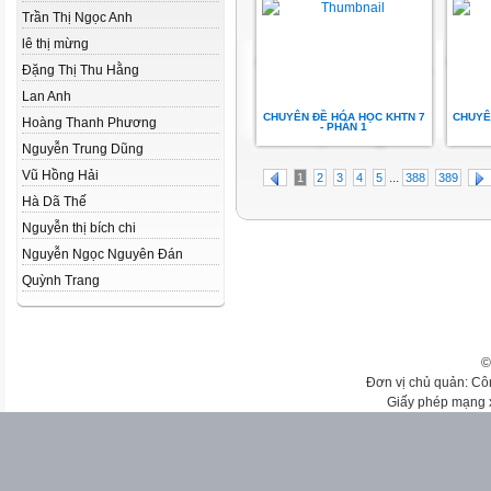
Trần Thị Ngọc Anh
lê thị mừng
Đặng Thị Thu Hằng
Lan Anh
CHUYÊN ĐỀ HÓA HỌC KHTN 7
CHUYÊ
Hoàng Thanh Phương
- PHẦN 1
Nguyễn Trung Dũng
Vũ Hồng Hải
...
1
2
3
4
5
388
389
Hà Dã Thế
Nguyễn thị bích chi
Nguyễn Ngọc Nguyên Đán
Quỳnh Trang
©
Đơn vị chủ quản: Cô
Giấy phép mạng 