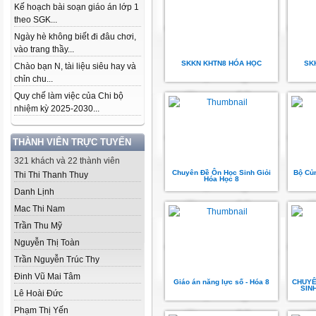
Kế hoạch bài soạn giáo án lớp 1
theo SGK...
Ngày hè không biết đi đâu chơi,
vào trang thầy...
SKKN KHTN8 HÓA HỌC
SK
Chào bạn N, tài liệu siêu hay và
chỉn chu...
Quy chế làm việc của Chi bộ
nhiệm kỳ 2025-2030...
THÀNH VIÊN TRỰC TUYẾN
321 khách và 22 thành viên
Chuyên Đề Ôn Học Sinh Giỏi
Bộ Củ
Thi Thi Thanh Thuy
Hóa Học 8
Danh Lịnh
Mac Thi Nam
Trần Thu Mỹ
Nguyễn Thị Toàn
Trần Nguyễn Trúc Thy
Đinh Vũ Mai Tâm
Giáo án năng lực số - Hóa 8
CHUYÊ
SINH
Lê Hoài Đức
Phạm Thị Yến