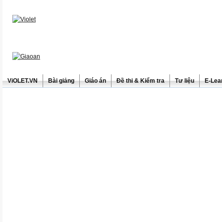
ViOLET.VN
Bài giảng
Giáo án
Đề thi & Kiểm tra
Tư liệu
E-Lea