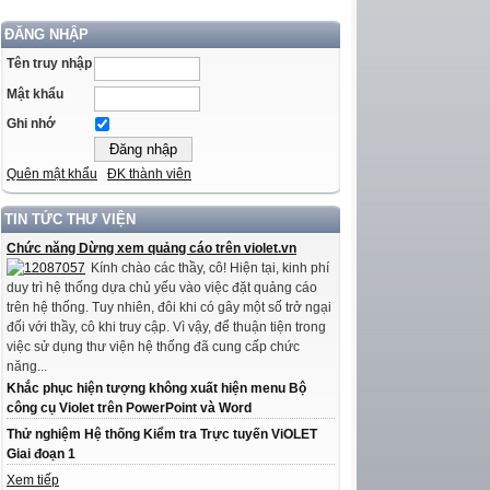
ĐĂNG NHẬP
Tên truy nhập
Mật khẩu
Ghi nhớ
Quên mật khẩu
ĐK thành viên
TIN TỨC THƯ VIỆN
Chức năng Dừng xem quảng cáo trên violet.vn
Kính chào các thầy, cô! Hiện tại, kinh phí
duy trì hệ thống dựa chủ yếu vào việc đặt quảng cáo
trên hệ thống. Tuy nhiên, đôi khi có gây một số trở ngại
đối với thầy, cô khi truy cập. Vì vậy, để thuận tiện trong
việc sử dụng thư viện hệ thống đã cung cấp chức
năng...
Khắc phục hiện tượng không xuất hiện menu Bộ
công cụ Violet trên PowerPoint và Word
Thử nghiệm Hệ thống Kiểm tra Trực tuyến ViOLET
Giai đoạn 1
Xem tiếp