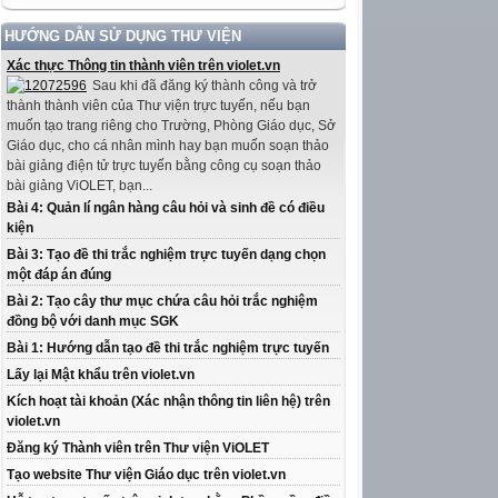
HƯỚNG DẪN SỬ DỤNG THƯ VIỆN
Xác thực Thông tin thành viên trên violet.vn
Sau khi đã đăng ký thành công và trở
thành thành viên của Thư viện trực tuyến, nếu bạn
muốn tạo trang riêng cho Trường, Phòng Giáo dục, Sở
Giáo dục, cho cá nhân mình hay bạn muốn soạn thảo
bài giảng điện tử trực tuyến bằng công cụ soạn thảo
bài giảng ViOLET, bạn...
Bài 4: Quản lí ngân hàng câu hỏi và sinh đề có điều
kiện
Bài 3: Tạo đề thi trắc nghiệm trực tuyến dạng chọn
một đáp án đúng
Bài 2: Tạo cây thư mục chứa câu hỏi trắc nghiệm
đồng bộ với danh mục SGK
Bài 1: Hướng dẫn tạo đề thi trắc nghiệm trực tuyến
Lấy lại Mật khẩu trên violet.vn
Kích hoạt tài khoản (Xác nhận thông tin liên hệ) trên
violet.vn
Đăng ký Thành viên trên Thư viện ViOLET
Tạo website Thư viện Giáo dục trên violet.vn