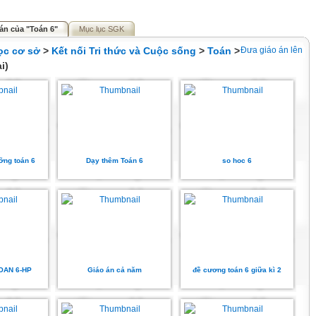
án của "Toán 6"
Mục lục SGK
ọc cơ sở
>
Kết nối Tri thức và Cuộc sống
>
Toán
>
Đưa giáo án lên
i)
ỡng toán 6
Dạy thêm Toán 6
so hoc 6
TOAN 6-HP
Giáo án cả năm
đề cương toán 6 giữa kì 2