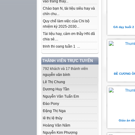
vào trang thầy...
Chào bạn N, tài liệu siêu hay và
chỉn chu...
Quy chế làm việc của Chi bộ
nhiệm kỳ 2025-2030...
GA dạy buổi 2 
Tài liệu hay, cảm ơn thầy HN đã
chia sẻ....
trinh thi oang tuần 1 ...
THÀNH VIÊN TRỰC TUYẾN
792 khách và 17 thành viên
ĐỀ CƯƠNG ÔN
nguyễn văn bính
Lê Thị Chung
Dương Huy Tần
Nguyễn Văn Tuấn Em
Đào Pony
Đặng Thị Nga
lê thị lệ thủy
Giáo án tổ
Hoàng Văn Năm
Nguyễn Kim Phượng