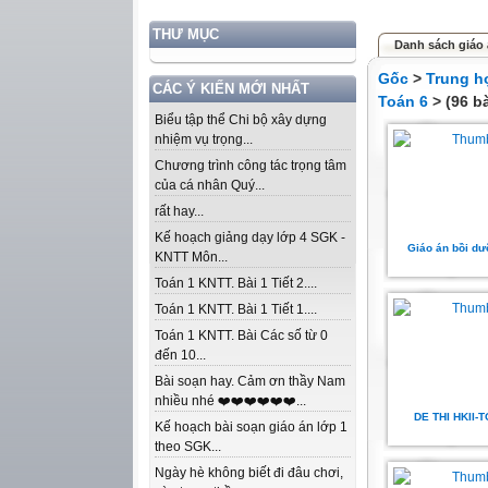
THƯ MỤC
Danh sách giáo 
Gốc
>
Trung h
CÁC Ý KIẾN MỚI NHẤT
Toán 6
> (96 bà
Biểu tập thể Chi bộ xây dựng
nhiệm vụ trọng...
Chương trình công tác trọng tâm
của cá nhân Quý...
rất hay...
Kế hoạch giảng dạy lớp 4 SGK -
Giáo án bồi dư
KNTT Môn...
Toán 1 KNTT. Bài 1 Tiết 2....
Toán 1 KNTT. Bài 1 Tiết 1....
Toán 1 KNTT. Bài Các số từ 0
đến 10...
Bài soạn hay. Cảm ơn thầy Nam
nhiều nhé ❤️❤️❤️❤️❤️❤️...
DE THI HKII-
Kế hoạch bài soạn giáo án lớp 1
theo SGK...
Ngày hè không biết đi đâu chơi,