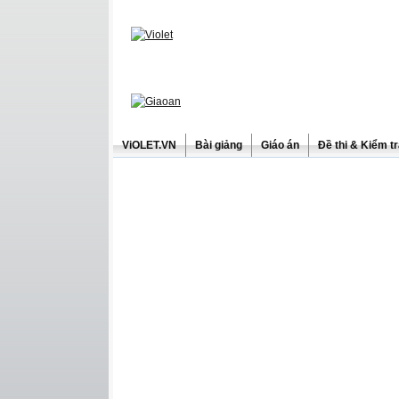
ViOLET.VN
Bài giảng
Giáo án
Đề thi & Kiểm t