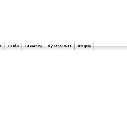
ra
Tư liệu
E-Learning
Kỹ năng CNTT
Trợ giúp