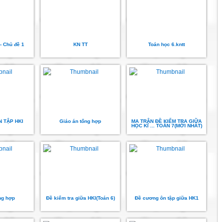
- Chủ đề 1
KN TT
Toán học 6.kntt
 TẬP HKI
Giáo án tổng hợp
MA TRẬN ĐỀ KIỂM TRA GIỮA
HỌC KÌ ... TOÁN 7(MỚI NHẤT)
ng hợp
Đề kiểm tra giữa HKI(Toán 6)
Đề cương ôn tập giữa HK1