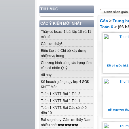
THƯ MỤC
Danh sách giáo 
Gốc
>
Trung h
CÁC Ý KIẾN MỚI NHẤT
Toán 6
> (96 bà
Thầy có bsach1 bài tập 10 và 11
mà có...
Cảm ơn thầy!...
Biểu tập thể Chi bộ xây dựng
nhiệm vụ trọng...
Chương trình công tác trọng tâm
Đề thi giữa hk1 
của cá nhân Quý...
rất hay...
Kế hoạch giảng dạy lớp 4 SGK -
KNTT Môn...
Toán 1 KNTT. Bài 1 Tiết 2....
Toán 1 KNTT. Bài 1 Tiết 1....
Toán 1 KNTT. Bài Các số từ 0
ĐỀ CƯƠNG ÔN
đến 10...
Bài soạn hay. Cảm ơn thầy Nam
nhiều nhé ❤️❤️❤️❤️❤️❤️...