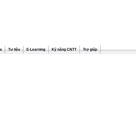
ra
Tư liệu
E-Learning
Kỹ năng CNTT
Trợ giúp