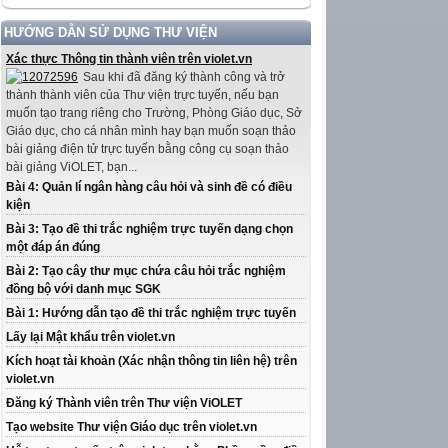
HƯỚNG DẪN SỬ DỤNG THƯ VIỆN
Xác thực Thông tin thành viên trên violet.vn
Sau khi đã đăng ký thành công và trở
thành thành viên của Thư viện trực tuyến, nếu bạn
muốn tạo trang riêng cho Trường, Phòng Giáo dục, Sở
Giáo dục, cho cá nhân mình hay bạn muốn soạn thảo
bài giảng điện tử trực tuyến bằng công cụ soạn thảo
bài giảng ViOLET, bạn...
Bài 4: Quản lí ngân hàng câu hỏi và sinh đề có điều
kiện
Bài 3: Tạo đề thi trắc nghiệm trực tuyến dạng chọn
một đáp án đúng
Bài 2: Tạo cây thư mục chứa câu hỏi trắc nghiệm
đồng bộ với danh mục SGK
Bài 1: Hướng dẫn tạo đề thi trắc nghiệm trực tuyến
Lấy lại Mật khẩu trên violet.vn
Kích hoạt tài khoản (Xác nhận thông tin liên hệ) trên
violet.vn
Đăng ký Thành viên trên Thư viện ViOLET
Tạo website Thư viện Giáo dục trên violet.vn