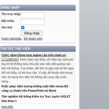
ĐĂNG NHẬP
Tên truy nhập
Mật khẩu
Ghi nhớ
Quên mật khẩu
ĐK thành viên
TIN TỨC THƯ VIỆN
Chức năng Dừng xem quảng cáo trên violet.vn
Kính chào các thầy, cô! Hiện tại, kinh phí
duy trì hệ thống dựa chủ yếu vào việc đặt quảng cáo
trên hệ thống. Tuy nhiên, đôi khi có gây một số trở ngại
đối với thầy, cô khi truy cập. Vì vậy, để thuận tiện trong
việc sử dụng thư viện hệ thống đã cung cấp chức
năng...
Khắc phục hiện tượng không xuất hiện menu Bộ
công cụ Violet trên PowerPoint và Word
Thử nghiệm Hệ thống Kiểm tra Trực tuyến ViOLET
Giai đoạn 1
Xem tiếp