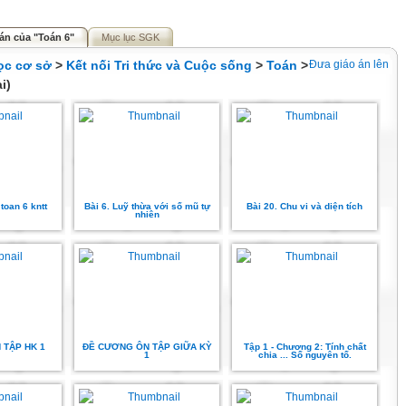
án của "Toán 6"
Mục lục SGK
ọc cơ sở
>
Kết nối Tri thức và Cuộc sống
>
Toán
>
Đưa giáo án lên
i)
toan 6 kntt
Bài 6. Luỹ thừa với số mũ tự
Bài 20. Chu vi và diện tích
nhiên
 TẬP HK 1
ĐỀ CƯƠNG ÔN TẬP GIỮA KỲ
Tập 1 - Chương 2: Tính chất
1
chia ... Số nguyên tố.