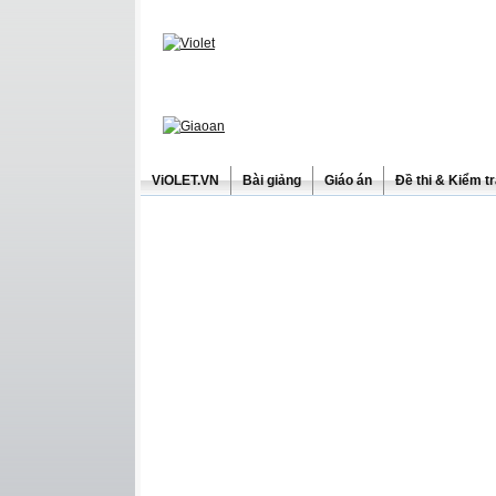
ViOLET.VN
Bài giảng
Giáo án
Đề thi & Kiểm t