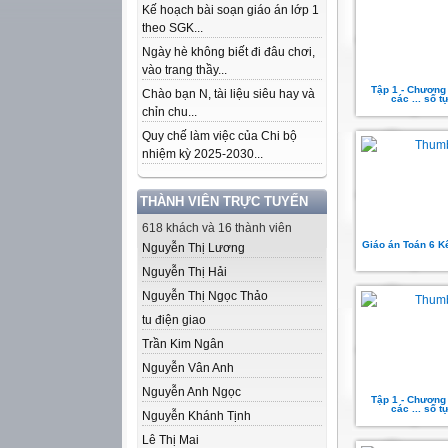
Kế hoạch bài soạn giáo án lớp 1
theo SGK...
Ngày hè không biết đi đâu chơi,
vào trang thầy...
Tập 1 - Chương
Chào bạn N, tài liệu siêu hay và
các ... số t
chỉn chu...
Quy chế làm việc của Chi bộ
nhiệm kỳ 2025-2030...
THÀNH VIÊN TRỰC TUYẾN
618 khách và 16 thành viên
Giáo án Toán 6 Kết
Nguyễn Thị Lương
Nguyễn Thị Hải
Nguyễn Thị Ngọc Thảo
tu điện giao
Trần Kim Ngân
Nguyễn Vân Anh
Nguyễn Anh Ngọc
Tập 1 - Chương
các ... số t
Nguyễn Khánh Tịnh
Lê Thị Mai