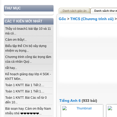
THƯ MỤC
Danh sách giáo án
Danh sách thư 
Gốc
>
THCS (Chương trình cũ)
CÁC Ý KIẾN MỚI NHẤT
Thầy có bsach1 bài tập 10 và 11
mà có...
Cảm ơn thầy!...
Biểu tập thể Chi bộ xây dựng
nhiệm vụ trọng...
Chương trình công tác trọng tâm
của cá nhân Quý...
rất hay...
Kế hoạch giảng dạy lớp 4 SGK -
KNTT Môn...
Toán 1 KNTT. Bài 1 Tiết 2....
Toán 1 KNTT. Bài 1 Tiết 1....
Toán 1 KNTT. Bài Các số từ 0
Tiếng Anh 6
(933 bài)
đến 10...
Bài soạn hay. Cảm ơn thầy Nam
nhiều nhé ❤️❤️❤️❤️❤️❤️...