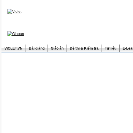
ViOLET.VN
Bài giảng
Giáo án
Đề thi & Kiểm tra
Tư liệu
E-Lea