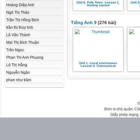
Unit 6. Folk Tales. Lesson 1.
Unit 
Hoàng Diệp Anh
Getting started
Ngô Thị Thảo
Trần Thị Hồng Bích
Tiếng Anh 9
(276 bài)
trần thị thùy linh
Lê Văn Thành
Mai Thị Bích Thuận
Trần Ngọc
Phan Thi Anh Phuong
Unit 1. Local environmen
Lê Thị Hằng
Lesson 4. Communicat
Nguyễn Ngân
phan như trâm
©
Đơn vị chủ quản: Cô
Giấy phép mạng 