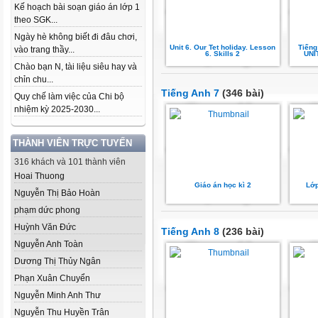
Kế hoạch bài soạn giáo án lớp 1
theo SGK...
Ngày hè không biết đi đâu chơi,
Unit 6. Our Tet holiday. Lesson
Tiếng
vào trang thầy...
6. Skills 2
UNI
Chào bạn N, tài liệu siêu hay và
chỉn chu...
Tiếng Anh 7
(346 bài)
Quy chế làm việc của Chi bộ
nhiệm kỳ 2025-2030...
THÀNH VIÊN TRỰC TUYẾN
316 khách và 101 thành viên
Hoai Thuong
Giáo án học kì 2
Lớp
Nguyễn Thị Bảo Hoàn
phạm dức phong
Huỳnh Văn Đức
Tiếng Anh 8
(236 bài)
Nguyễn Anh Toàn
Dương Thị Thủy Ngân
Phạn Xuân Chuyển
Nguyễn Minh Anh Thư
Nguyễn Thu Huyền Trân