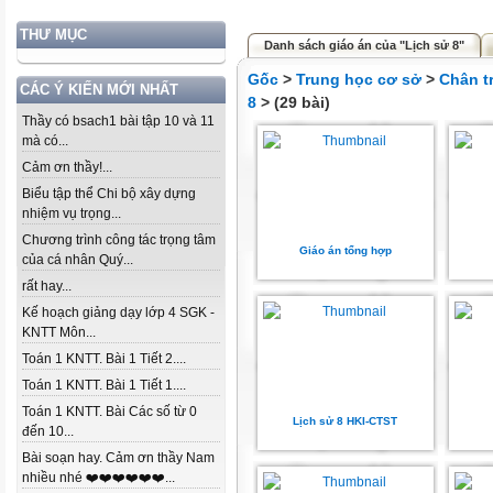
THƯ MỤC
Danh sách giáo án của "Lịch sử 8"
Gốc
>
Trung học cơ sở
>
Chân t
CÁC Ý KIẾN MỚI NHẤT
8
> (29 bài)
Thầy có bsach1 bài tập 10 và 11
mà có...
Cảm ơn thầy!...
Biểu tập thể Chi bộ xây dựng
nhiệm vụ trọng...
Chương trình công tác trọng tâm
Giáo án tổng hợp
của cá nhân Quý...
rất hay...
Kế hoạch giảng dạy lớp 4 SGK -
KNTT Môn...
Toán 1 KNTT. Bài 1 Tiết 2....
Toán 1 KNTT. Bài 1 Tiết 1....
Toán 1 KNTT. Bài Các số từ 0
Lịch sử 8 HKI-CTST
đến 10...
Bài soạn hay. Cảm ơn thầy Nam
nhiều nhé ❤️❤️❤️❤️❤️❤️...