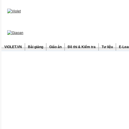
ViOLET.VN
Bài giảng
Giáo án
Đề thi & Kiểm tra
Tư liệu
E-Lea