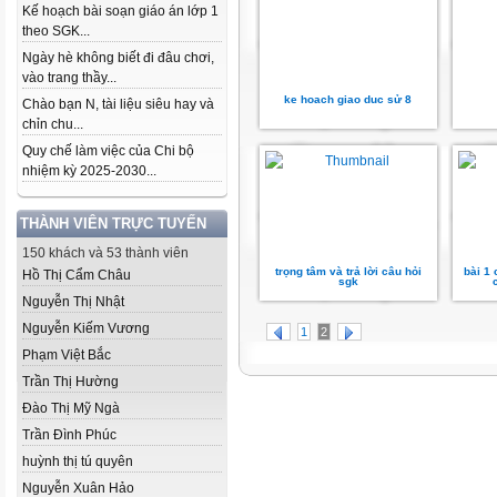
Kế hoạch bài soạn giáo án lớp 1
theo SGK...
Ngày hè không biết đi đâu chơi,
vào trang thầy...
ke hoach giao duc sử 8
Chào bạn N, tài liệu siêu hay và
chỉn chu...
Quy chế làm việc của Chi bộ
nhiệm kỳ 2025-2030...
THÀNH VIÊN TRỰC TUYẾN
150 khách và 53 thành viên
trọng tâm và trả lời câu hỏi
bài 1
Hồ Thị Cẩm Châu
sgk
Nguyễn Thị Nhật
Nguyễn Kiếm Vương
1
2
Phạm Việt Bắc
Trần Thị Hường
Đào Thị Mỹ Ngà
Trần Đình Phúc
huỳnh thị tú quyên
Nguyễn Xuân Hảo