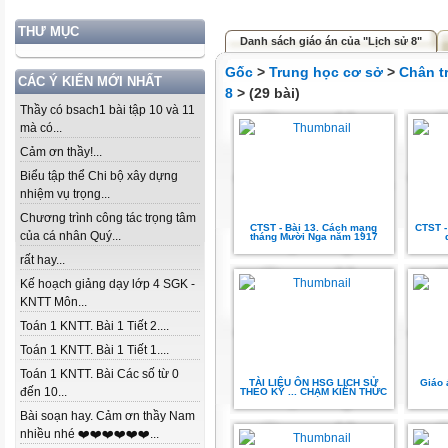
THƯ MỤC
Danh sách giáo án của "Lịch sử 8"
Gốc
>
Trung học cơ sở
>
Chân t
CÁC Ý KIẾN MỚI NHẤT
8
> (29 bài)
Thầy có bsach1 bài tập 10 và 11
mà có...
Cảm ơn thầy!...
Biểu tập thể Chi bộ xây dựng
nhiệm vụ trọng...
Chương trình công tác trọng tâm
CTST - Bài 13. Cách mạng
CTST -
của cá nhân Quý...
tháng Mười Nga năm 1917
rất hay...
Kế hoạch giảng dạy lớp 4 SGK -
KNTT Môn...
Toán 1 KNTT. Bài 1 Tiết 2....
Toán 1 KNTT. Bài 1 Tiết 1....
Toán 1 KNTT. Bài Các số từ 0
TÀI LIỆU ÔN HSG LỊCH SỬ
Giáo 
đến 10...
THEO KỸ ... CHẠM KIẾN THỨC
Bài soạn hay. Cảm ơn thầy Nam
nhiều nhé ❤️❤️❤️❤️❤️❤️...