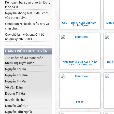
Kế hoạch bài soạn giáo án lớp 1
theo SGK...
Ngày hè không biết đi đâu chơi,
vào trang thầy...
CTST - Bài 4. Xung đột Nam -
Lịch 
Chào bạn N, tài liệu siêu hay và
... Trịnh - Nguyễn
chỉn chu...
Quy chế làm việc của Chi bộ
nhiệm kỳ 2025-2030...
THÀNH VIÊN TRỰC TUYẾN
186 khách và 43 thành viên
ĐẾN THẾ KỈ XVII Bài 1. CÁC
Bài 
Khưu Thị Tuyết Xuân
CUỘC ... VÀ BẮC MĨ
Nguyễn Thị Hà
Nguyễn Thị Huệ
Nguyễn Thị Vân
Võ Văn Đẩm
Dương Thị Hà
nguyễn thị thu
bài 15
Nguyễn Quế Chi
Nguyễn Hữu Nghĩa