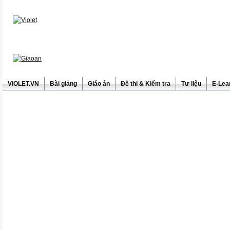
ViOLET.VN
Bài giảng
Giáo án
Đề thi & Kiểm tra
Tư liệu
E-Lea