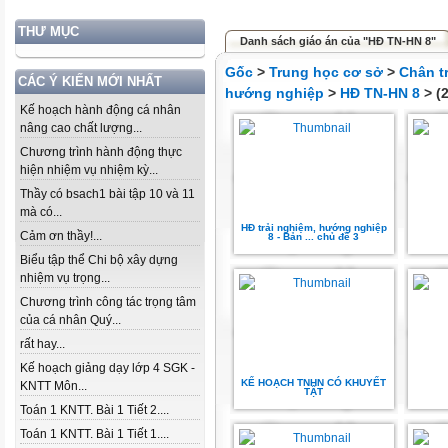
THƯ MỤC
Danh sách giáo án của "HĐ TN-HN 8"
Gốc
>
Trung học cơ sở
>
Chân t
CÁC Ý KIẾN MỚI NHẤT
hướng nghiệp
>
HĐ TN-HN 8
> (2
Kế hoạch hành động cá nhân
nâng cao chất lượng...
Chương trình hành động thực
hiện nhiệm vụ nhiệm kỳ...
Thầy có bsach1 bài tập 10 và 11
mà có...
HĐ trải nghiệm, hướng nghiệp
Cảm ơn thầy!...
8 - Bản ... chủ đề 3
Biểu tập thể Chi bộ xây dựng
nhiệm vụ trọng...
Chương trình công tác trọng tâm
của cá nhân Quý...
rất hay...
Kế hoạch giảng dạy lớp 4 SGK -
KẾ HOẠCH TNHN CÓ KHUYẾT
KNTT Môn...
TẬT
Toán 1 KNTT. Bài 1 Tiết 2....
Toán 1 KNTT. Bài 1 Tiết 1....