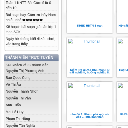
Toán 1 KNTT. Bài Các số từ 0
đến 10...
Bài soạn hay. Cảm ơn thầy Nam
nhiều nhé ❤️❤️❤️❤️❤️❤️...
KHBD HĐTN 8 ctst
HĐ trả
Kế hoạch bài soạn giáo án lớp 1
theo SGK...
Ngày hè không biết đi đâu chơi,
vào trang thầy...
THÀNH VIÊN TRỰC TUYẾN
641 khách và 32 thành viên
Kiểm Tra giưac HK1 môn HĐ
Hoạt 
Nguyễn Thị Phương Anh
trải nghiệm, hướng nghiệp 8.
Bao Quoc Cong
Võ Thị Âu
Nguyễn Thành Nhơn
Nguyễn Thị Vân
Anh Tuấn
Mai Lê Huy
chủ đề 1: Khám phá một số
KHDH
đặc ... của bản thân
Phạm Thị Hằng
Nguyễn Tấn Nghĩa