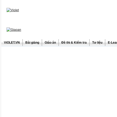
ViOLET.VN
Bài giảng
Giáo án
Đề thi & Kiểm tra
Tư liệu
E-Lea