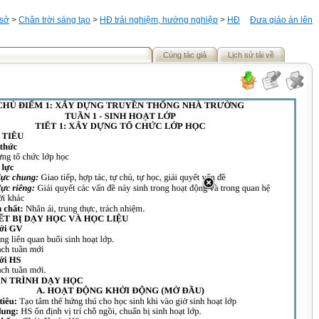
 sở
>
Chân trời sáng tạo
>
HĐ trải nghiệm, hướng nghiệp
>
HĐ
Đưa giáo án lên
Cùng tác giả
Lịch sử tải về