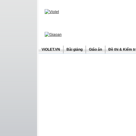
ViOLET.VN
Bài giảng
Giáo án
Đề thi & Kiểm t