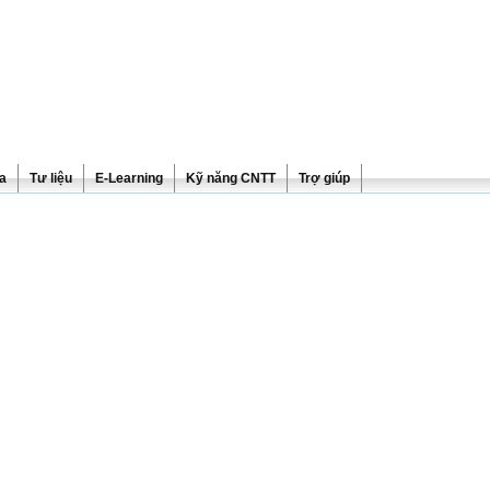
ra
Tư liệu
E-Learning
Kỹ năng CNTT
Trợ giúp