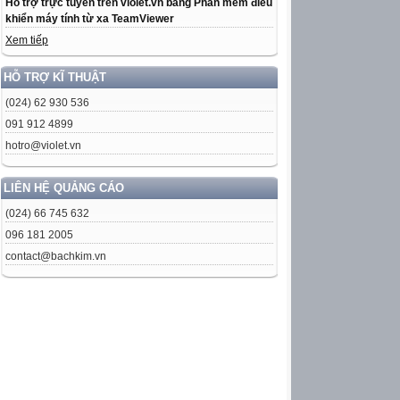
Hỗ trợ trực tuyến trên violet.vn bằng Phần mềm điều
khiển máy tính từ xa TeamViewer
Xem tiếp
HỖ TRỢ KĨ THUẬT
(024) 62 930 536
091 912 4899
hotro@violet.vn
LIÊN HỆ QUẢNG CÁO
(024) 66 745 632
096 181 2005
contact@bachkim.vn