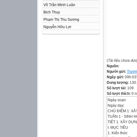
Võ Trần Minh Luân
Bich Thuy
Phạm Thị Thu Sương
Nguyễn Hữu Lợi
(
Tài liệu chưa đư
Nguồn:
Người gửi:
Trươn
Ngày gửi:
09h:03
Dung lượng:
130
Số lượt tải:
109
Số lượt thích:
0 n
Ngày soạn:
Ngày dạy:
CHỦ ĐIỂM 1: 
TUẦN 1 - SINH 
TIẾT 1: XÂY D
I. MỤC TIÊU
1. Kiến thức