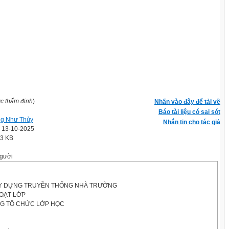
ợc thẩm định
)
Nhấn vào đây để tải về
Báo tài liệu có sai sót
g Như Thủy
Nhắn tin cho tác giả
' 13-10-2025
.3 KB
gười
XÂY DỰNG TRUYỀN THỐNG NHÀ TRƯỜNG
HOẠT LỚP
ỰNG TỔ CHỨC LỚP HỌC