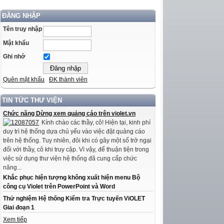
ĐĂNG NHẬP
Tên truy nhập
Mật khẩu
Ghi nhớ
Quên mật khẩu
ĐK thành viên
TIN TỨC THƯ VIỆN
Chức năng Dừng xem quảng cáo trên violet.vn
Kính chào các thầy, cô! Hiện tại, kinh phí
duy trì hệ thống dựa chủ yếu vào việc đặt quảng cáo
trên hệ thống. Tuy nhiên, đôi khi có gây một số trở ngại
đối với thầy, cô khi truy cập. Vì vậy, để thuận tiện trong
việc sử dụng thư viện hệ thống đã cung cấp chức
năng...
Khắc phục hiện tượng không xuất hiện menu Bộ
công cụ Violet trên PowerPoint và Word
Thử nghiệm Hệ thống Kiểm tra Trực tuyến ViOLET
Giai đoạn 1
Xem tiếp