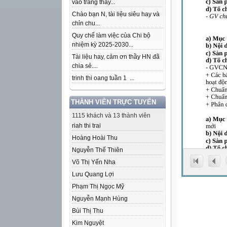
vào trang thầy...
Chào bạn N, tài liệu siêu hay và
chỉn chu...
Quy chế làm việc của Chi bộ
nhiệm kỳ 2025-2030...
Tài liệu hay, cảm ơn thầy HN đã
chia sẻ....
trinh thi oang tuần 1 ...
THÀNH VIÊN TRỰC TUYẾN
1115 khách và 13 thành viên
riah thi trai
Hoàng Hoài Thu
Nguyễn Thế Thiên
Võ Thị Yến Nha
Lưu Quang Lợi
Phạm Thị Ngọc Mỹ
Nguyễn Mạnh Hùng
Bùi Thị Thu
Kim Nguyệt