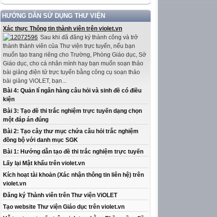
HƯỚNG DẪN SỬ DỤNG THƯ VIỆN
Xác thực Thông tin thành viên trên violet.vn
Sau khi đã đăng ký thành công và trở
thành thành viên của Thư viện trực tuyến, nếu bạn
muốn tạo trang riêng cho Trường, Phòng Giáo dục, Sở
Giáo dục, cho cá nhân mình hay bạn muốn soạn thảo
bài giảng điện tử trực tuyến bằng công cụ soạn thảo
bài giảng ViOLET, bạn...
Bài 4: Quản lí ngân hàng câu hỏi và sinh đề có điều
kiện
Bài 3: Tạo đề thi trắc nghiệm trực tuyến dạng chọn
một đáp án đúng
Bài 2: Tạo cây thư mục chứa câu hỏi trắc nghiệm
đồng bộ với danh mục SGK
Bài 1: Hướng dẫn tạo đề thi trắc nghiệm trực tuyến
Lấy lại Mật khẩu trên violet.vn
Kích hoạt tài khoản (Xác nhận thông tin liên hệ) trên
violet.vn
Đăng ký Thành viên trên Thư viện ViOLET
Tạo website Thư viện Giáo dục trên violet.vn