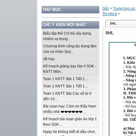
Gốc
>
Trung học cơ
THƯ MỤC
TN-HN 8
>
SHL
CÁC Ý KIẾN MỚI NHẤT
SHL
Biểu tập thể Chi bộ xây dựng
nhiệm vụ trọng...
Chương trình công tác trọng tâm
của cá nhân Quý...
rất hay...
Kế hoạch giảng dạy lớp 4 SGK -
KNTT Môn...
Toán 1 KNTT. Bài 1 Tiết 2....
Toán 1 KNTT. Bài 1 Tiết 1....
Toán 1 KNTT. Bài Các số từ 0
đến 10...
Bài soạn hay. Cảm ơn thầy Nam
nhiều nhé ❤️❤️❤️❤️❤️❤️...
Kế hoạch bài soạn giáo án lớp 1
theo SGK...
Ngày hè không biết đi đâu chơi,