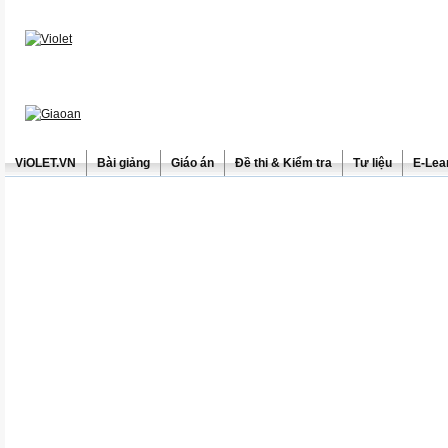
ViOLET.VN
Bài giảng
Giáo án
Đề thi & Kiểm tra
Tư liệu
E-Lea