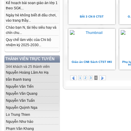
Kế hoạch bài soạn giáo án lớp 1
theo SGK...
Ngày hè không biết đi đâu chơi,
BÀI 3 CN 8 CTST
G.
vào trang thầy...
Chào bạn N, tài liệu siêu hay và
chỉn chu...
Quy chế làm việc của Chi bộ
nhiệm kỳ 2025-2030...
THÀNH VIÊN TRỰC TUYẾN
Giáo án CN8 Sách CTST HKI
Phụ l
tr
344 khách và 25 thành viên
Nguyễn Hoàng Lâm An Hạ
1
2
3
4
trần thanh trang
Nguyễn Văn Tiến
Nguyễn Văn Quang
Nguyễn Văn Tuấn
Nguyễn Quỳnh Nga
Lo Trung Thien
Nguyễn Như hảo
Phạm Văn Khang