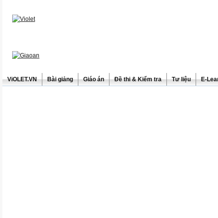
ViOLET.VN
Bài giảng
Giáo án
Đề thi & Kiểm tra
Tư liệu
E-Lea