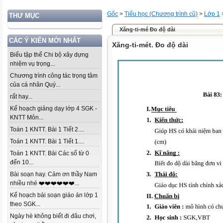
Gốc
>
Tiểu học (Chương trình cũ)
>
Lớp 1
THƯ MỤC
Xăng-ti-mé Đo độ dài
CÁC Ý KIẾN MỚI NHẤT
Xăng-ti-mét. Đo độ dài
Biểu tập thể Chi bộ xây dựng
nhiệm vụ trọng...
Chương trình công tác trọng tâm
của cá nhân Quý...
rất hay...
Kế hoạch giảng dạy lớp 4 SGK -
KNTT Môn...
Toán 1 KNTT. Bài 1 Tiết 2....
Toán 1 KNTT. Bài 1 Tiết 1....
Toán 1 KNTT. Bài Các số từ 0
đến 10...
Bài soạn hay. Cảm ơn thầy Nam
nhiều nhé ❤️❤️❤️❤️❤️❤️...
Kế hoạch bài soạn giáo án lớp 1
theo SGK...
Ngày hè không biết đi đâu chơi,