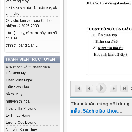
vào trang thầy...
Chào bạn N, tài liệu siêu hay và
chỉn chu...
Quy chế làm việc của Chi bộ
nhiệm kỳ 2025-2030...
Tài liệu hay, cảm ơn thầy HN đã
chia sẻ....
trinh thi oang tuần 1 ...
THÀNH VIÊN TRỰC TUYẾN
476 khách và 25 thành viên
Đỗ Diễm My
Phan Minh Ngọc
Trần Sơn Lâm
hồ thị thúy
nguyễn thị nga
Tham khảo cùng nội dung:
Hoàng Hà Phương
mẫu
,
Sách giáo khoa
,
...
Lý Thị Lệ Hằng
Lương Quý Dương
Nguyễn Xuân Thuỷ