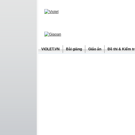
ViOLET.VN
Bài giảng
Giáo án
Đề thi & Kiểm t