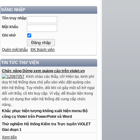
ĐĂNG NHẬP
Tên truy nhập
Mật khẩu
Ghi nhớ
Quên mật khẩu
ĐK thành viên
TIN TỨC THƯ VIỆN
Chức năng Dừng xem quảng cáo trên violet.vn
Kính chào các thầy, cô! Hiện tại, kinh phí
duy trì hệ thống dựa chủ yếu vào việc đặt quảng cáo
trên hệ thống. Tuy nhiên, đôi khi có gây một số trở ngại
đối với thầy, cô khi truy cập. Vì vậy, để thuận tiện trong
việc sử dụng thư viện hệ thống đã cung cấp chức
năng...
Khắc phục hiện tượng không xuất hiện menu Bộ
công cụ Violet trên PowerPoint và Word
Thử nghiệm Hệ thống Kiểm tra Trực tuyến ViOLET
Giai đoạn 1
Xem tiếp