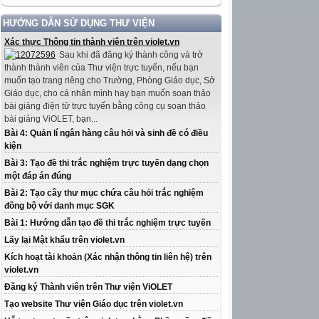
HƯỚNG DẪN SỬ DỤNG THƯ VIỆN
Xác thực Thông tin thành viên trên violet.vn
Sau khi đã đăng ký thành công và trở
thành thành viên của Thư viện trực tuyến, nếu bạn
muốn tạo trang riêng cho Trường, Phòng Giáo dục, Sở
Giáo dục, cho cá nhân mình hay bạn muốn soạn thảo
bài giảng điện tử trực tuyến bằng công cụ soạn thảo
bài giảng ViOLET, bạn...
Bài 4: Quản lí ngân hàng câu hỏi và sinh đề có điều
kiện
Bài 3: Tạo đề thi trắc nghiệm trực tuyến dạng chọn
một đáp án đúng
Bài 2: Tạo cây thư mục chứa câu hỏi trắc nghiệm
đồng bộ với danh mục SGK
Bài 1: Hướng dẫn tạo đề thi trắc nghiệm trực tuyến
Lấy lại Mật khẩu trên violet.vn
Kích hoạt tài khoản (Xác nhận thông tin liên hệ) trên
violet.vn
Đăng ký Thành viên trên Thư viện ViOLET
Tạo website Thư viện Giáo dục trên violet.vn