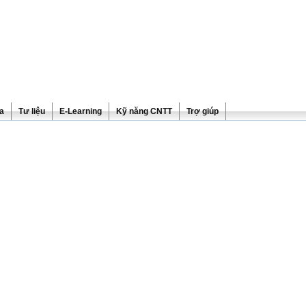
ra
Tư liệu
E-Learning
Kỹ năng CNTT
Trợ giúp