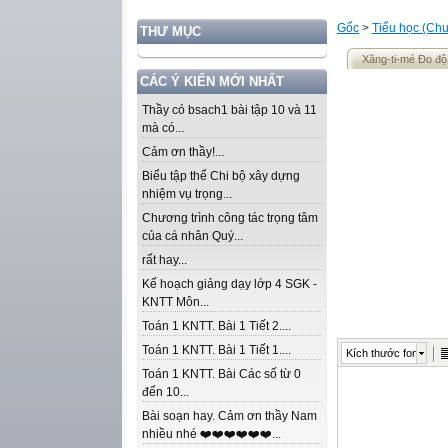
Gốc
>
Tiểu học (Chư
THƯ MỤC
Xăng-ti-mé Đo độ
CÁC Ý KIẾN MỚI NHẤT
Thầy có bsach1 bài tập 10 và 11
mà có...
Cảm ơn thầy!...
Biểu tập thể Chi bộ xây dựng
nhiệm vụ trọng...
Chương trình công tác trọng tâm
của cá nhân Quý...
rất hay...
Kế hoạch giảng dạy lớp 4 SGK -
KNTT Môn...
Toán 1 KNTT. Bài 1 Tiết 2....
Toán 1 KNTT. Bài 1 Tiết 1....
Kích thước font
Toán 1 KNTT. Bài Các số từ 0
đến 10...
Bài soạn hay. Cảm ơn thầy Nam
nhiều nhé ❤️❤️❤️❤️❤️❤️...