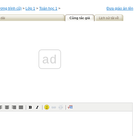
ơng trình cũ)
>
Lớp 1
>
Toán học 1
>
Đưa giáo án lên
 dài
Cùng tác giả
Lịch sử tải về
ad