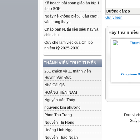
Kế hoạch bài soạn giáo án lớp 1
theo SGK...
Đường dẫn
:
p
Ngày hè không biết đi đâu chơi,
Gửi ý kiến
vào trang thầy...
Chào bạn N, tài liệu siêu hay và
Hãy thử nhiều
chỉn chu...
Quy chế làm việc của Chi bộ
nhiệm kỳ 2025-2030...
THÀNH VIÊN TRỰC TUYẾN
261 khách và 11 thành viên
Xăng-ti-mé Đ
Huỳnh Văn Đức
Nhà Cái QS
HOÀNG TIẾN NAM
Nguyễn Văn Thủy
nguyênc kim phượng
Đơn vị c
Phan Thu Trang
Giấy 
Nguyễn Thị Hông
Hoàng Linh Ngọc
Nguyễn Thảo Ngân