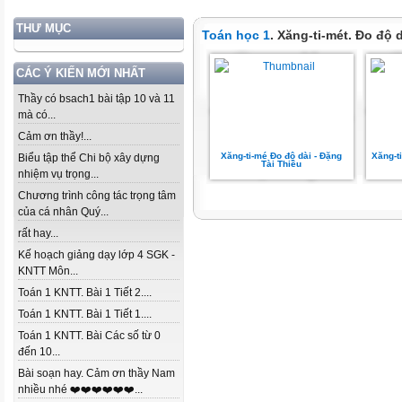
THƯ MỤC
Toán học 1
. Xăng-ti-mét. Đo độ 
CÁC Ý KIẾN MỚI NHẤT
Thầy có bsach1 bài tập 10 và 11
mà có...
Cảm ơn thầy!...
Xăng-ti-mé Đo độ dài - Đặng
Xăng-t
Biểu tập thể Chi bộ xây dựng
Tài Thiều
nhiệm vụ trọng...
Chương trình công tác trọng tâm
của cá nhân Quý...
rất hay...
Kế hoạch giảng dạy lớp 4 SGK -
KNTT Môn...
Toán 1 KNTT. Bài 1 Tiết 2....
Toán 1 KNTT. Bài 1 Tiết 1....
Toán 1 KNTT. Bài Các số từ 0
đến 10...
Bài soạn hay. Cảm ơn thầy Nam
nhiều nhé ❤️❤️❤️❤️❤️❤️...