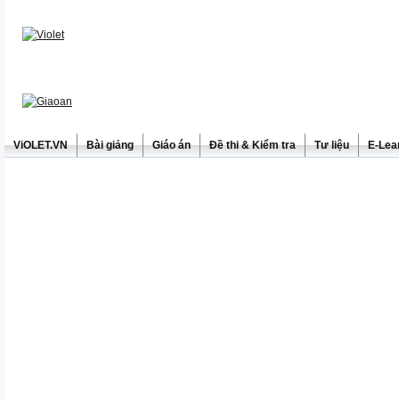
ViOLET.VN
Bài giảng
Giáo án
Đề thi & Kiểm tra
Tư liệu
E-Lea